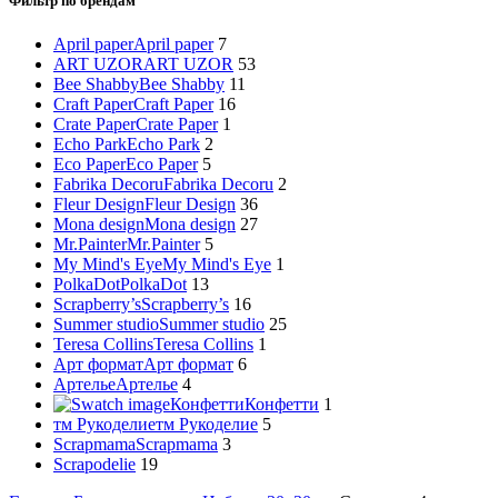
Фильтр по брендам
April paper
April paper
7
ART UZOR
ART UZOR
53
Bee Shabby
Bee Shabby
11
Craft Paper
Craft Paper
16
Crate Paper
Crate Paper
1
Echo Park
Echo Park
2
Eco Paper
Eco Paper
5
Fabrika Decoru
Fabrika Decoru
2
Fleur Design
Fleur Design
36
Mona design
Mona design
27
Mr.Painter
Mr.Painter
5
My Mind's Eye
My Mind's Eye
1
PolkaDot
PolkaDot
13
Scrapberry’s
Scrapberry’s
16
Summer studio
Summer studio
25
Teresa Collins
Teresa Collins
1
Арт формат
Арт формат
6
Артелье
Артелье
4
Конфетти
Конфетти
1
тм Рукоделие
тм Рукоделие
5
Scrapmama
Scrapmama
3
Scrapodelie
19