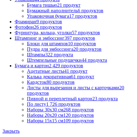
Бумага тишью
21 продукт
Бумажный наполнитель
6 продуктов
Упаковочная бумага
17 продуктов
Фоамиран
9 продуктов
Фотофон
26 продуктов
Фурнитура, кольца, уголки
57 продуктов
Штампинг и эмбоссинг
397 продуктов
Блоки для штампов
10 продуктов
Пудра для эмбоссинга
20 продуктов
Штампы
322 продукта
Штемпельные подушечки
44 продукта
Бумага и картон
2 429 продуктов
Ацетатные листы
41 продукт
Калька декоративная
61 продукт
Кардсток
80 продуктов
Листы для вырезания и листы с карточками
20
продуктов
Пивной и переплетный картон
23 продукта
По листу
1 726 продуктов
Наборы 30х30 см
268 продуктов
Наборы 20х20 см
120 продуктов
Наборы 15х15 см
109 продуктов
Закрыть