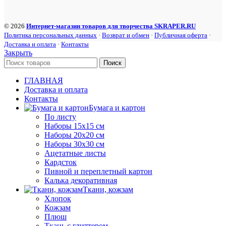
© 2026
Интернет-магазин товаров для творчества SKRAPER.RU
Политика персональных данных
·
Возврат и обмен
·
Публичная оферта
·
Доставка и оплата
·
Контакты
Закрыть
Поиск
ГЛАВНАЯ
Доставка и оплата
Контакты
Бумага и картон
По листу
Наборы 15х15 см
Наборы 20х20 см
Наборы 30х30 см
Ацетатные листы
Кардсток
Пивной и переплетный картон
Калька декоративная
Ткани, кожзам
Хлопок
Кожзам
Плюш
Ткань с глиттером