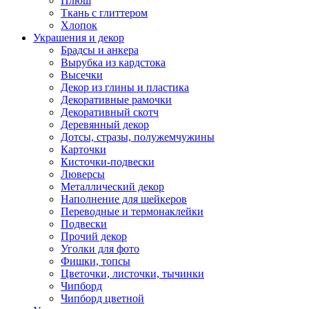
Плюш
Ткань с глиттером
Хлопок
Украшения и декор
Брадсы и анкера
Вырубка из кардстока
Высечки
Декор из глины и пластика
Декоративные рамочки
Декоративный скотч
Деревянный декор
Дотсы, стразы, полужемчужины
Карточки
Кисточки-подвески
Люверсы
Металлический декор
Наполнение для шейкеров
Переводные и термонаклейки
Подвески
Прочий декор
Уголки для фото
Фишки, топсы
Цветочки, листочки, тычинки
Чипборд
Чипборд цветной