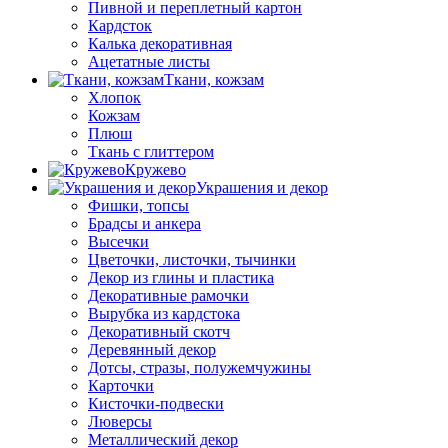
Пивной и переплетный картон
Кардсток
Калька декоративная
Ацетатные листы
Ткани, кожзам
Хлопок
Кожзам
Плюш
Ткань с глиттером
Кружево
Украшения и декор
Фишки, топсы
Брадсы и анкера
Высечки
Цветочки, листочки, тычинки
Декор из глины и пластика
Декоративные рамочки
Вырубка из кардстока
Декоративный скотч
Деревянный декор
Дотсы, стразы, полужемчужины
Карточки
Кисточки-подвески
Люверсы
Металлический декор