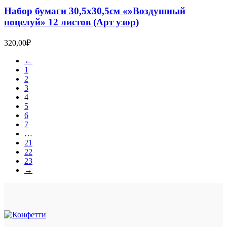
Набор бумаги 30,5х30,5см «»Воздушный
поцелуй» 12 листов (Арт узор)
320,00
₽
←
1
2
3
4
5
6
7
…
21
22
23
→