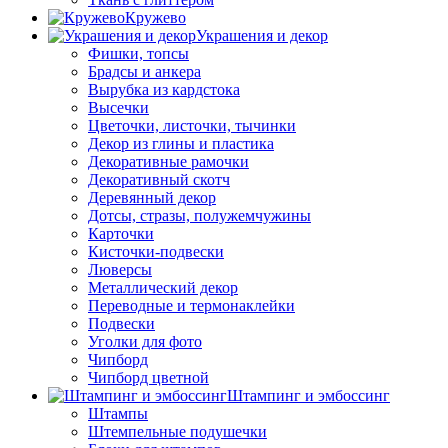
Кружево
Украшения и декор
Фишки, топсы
Брадсы и анкера
Вырубка из кардстока
Высечки
Цветочки, листочки, тычинки
Декор из глины и пластика
Декоративные рамочки
Декоративный скотч
Деревянный декор
Дотсы, стразы, полужемчужины
Карточки
Кисточки-подвески
Люверсы
Металлический декор
Переводные и термонаклейки
Подвески
Уголки для фото
Чипборд
Чипборд цветной
Штампинг и эмбоссинг
Штампы
Штемпельные подушечки