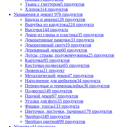
Ткань с глиттером
5 продуктов
Хлопок
114 продуктов
Украшения и декор
1 976 продуктов
Брадсы и анкера
128 продуктов
Вырубка из кардстока
224 продукта
Высечки
144 продукта
Декор из глины и пластика
35 продуктов
Декоративные рамочки
33 продукта
Декоративный скотч
19 продуктов
Деревянный декор
60 продуктов
Дотсы, стразы, полужемчужины
25 продуктов
Карточки
95 продуктов
Кисточки-подвески
65 продуктов
Люверсы
21 продукт
Металлический декор
47 продуктов
Наполнение для шейкеров
34 продукта
Переводные и термонаклейки
36 продуктов
Подвески
149 продуктов
Прочий декор
97 продуктов
Уголки для фото
35 продуктов
Фишки, топсы
133 продукта
Цветочки, листочки, тычинки
179 продуктов
Чипборд
349 продуктов
Чипборд цветной
99 продуктов
Упаковка
44 продукта