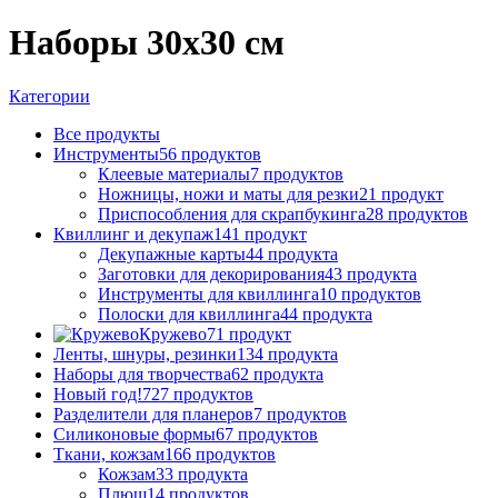
Наборы 30х30 см
Категории
Все
продукты
Инструменты
56 продуктов
Клеевые материалы
7 продуктов
Ножницы, ножи и маты для резки
21 продукт
Приспособления для скрапбукинга
28 продуктов
Квиллинг и декупаж
141 продукт
Декупажные карты
44 продукта
Заготовки для декорирования
43 продукта
Инструменты для квиллинга
10 продуктов
Полоски для квиллинга
44 продукта
Кружево
71 продукт
Ленты, шнуры, резинки
134 продукта
Наборы для творчества
62 продукта
Новый год!
727 продуктов
Разделители для планеров
7 продуктов
Силиконовые формы
67 продуктов
Ткани, кожзам
166 продуктов
Кожзам
33 продукта
Плюш
14 продуктов