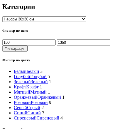
Категории
Фильтр по цене
Минимальная
Максимальная
цена
цена
Фильтрация
Фильтр по цвету
Белый
Белый
3
Голубой
Голубой
5
Зеленый
Зеленый
1
Крафт
Крафт
1
Мятный
Мятный
1
Оранжевый
Оранжевый
1
Розовый
Розовый
9
Серый
Серый
2
Синий
Синий
3
Сиреневый
Сиреневый
4