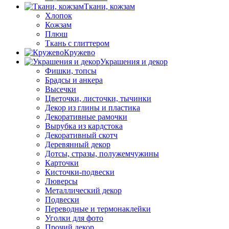
Ткани, кожзам
Хлопок
Кожзам
Плюш
Ткань с глиттером
Кружево
Украшения и декор
Фишки, топсы
Брадсы и анкера
Высечки
Цветочки, листочки, тычинки
Декор из глины и пластика
Декоративные рамочки
Вырубка из кардстока
Декоративный скотч
Деревянный декор
Дотсы, стразы, полужемчужины
Карточки
Кисточки-подвески
Люверсы
Металлический декор
Подвески
Переводные и термонаклейки
Уголки для фото
Прочий декор