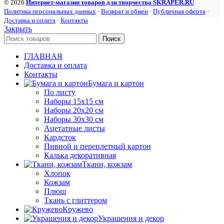
© 2026
Интернет-магазин товаров для творчества SKRAPER.RU
Политика персональных данных
·
Возврат и обмен
·
Публичная оферта
·
Доставка и оплата
·
Контакты
Закрыть
Поиск
ГЛАВНАЯ
Доставка и оплата
Контакты
Бумага и картон
По листу
Наборы 15х15 см
Наборы 20х20 см
Наборы 30х30 см
Ацетатные листы
Кардсток
Пивной и переплетный картон
Калька декоративная
Ткани, кожзам
Хлопок
Кожзам
Плюш
Ткань с глиттером
Кружево
Украшения и декор