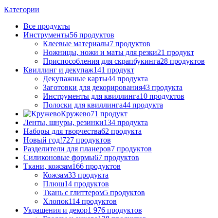
Категории
Все
продукты
Инструменты
56 продуктов
Клеевые материалы
7 продуктов
Ножницы, ножи и маты для резки
21 продукт
Приспособления для скрапбукинга
28 продуктов
Квиллинг и декупаж
141 продукт
Декупажные карты
44 продукта
Заготовки для декорирования
43 продукта
Инструменты для квиллинга
10 продуктов
Полоски для квиллинга
44 продукта
Кружево
71 продукт
Ленты, шнуры, резинки
134 продукта
Наборы для творчества
62 продукта
Новый год!
727 продуктов
Разделители для планеров
7 продуктов
Силиконовые формы
67 продуктов
Ткани, кожзам
166 продуктов
Кожзам
33 продукта
Плюш
14 продуктов
Ткань с глиттером
5 продуктов
Хлопок
114 продуктов
Украшения и декор
1 976 продуктов