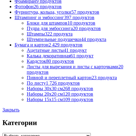
Фоамиран
9 продуктов
Фотофон
26 продуктов
Фурнитура, кольца, уголки
57 продуктов
Штампинг и эмбоссинг
397 продуктов
Блоки для штампов
10 продуктов
Пудра для эмбоссинга
20 продуктов
Штампы
322 продукта
Штемпельные подушечки
44 продукта
Бумага и картон
2 429 продуктов
Ацетатные листы
41 продукт
Калька декоративная
61 продукт
Кардсток
80 продуктов
Листы для вырезания и листы с карточками
20
продуктов
Пивной и переплетный картон
23 продукта
По листу
1 726 продуктов
Наборы 30х30 см
268 продуктов
Наборы 20х20 см
120 продуктов
Наборы 15х15 см
109 продуктов
Закрыть
Категории