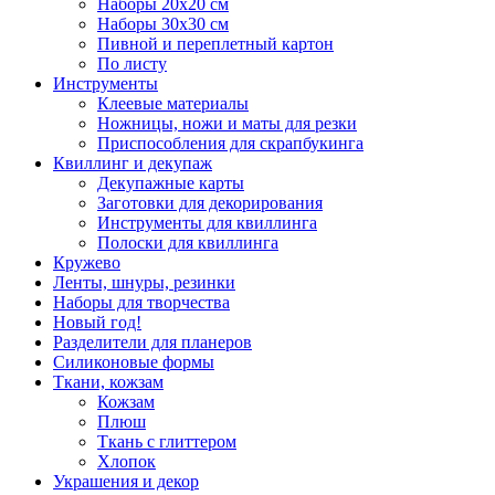
Наборы 20х20 см
Наборы 30х30 см
Пивной и переплетный картон
По листу
Инструменты
Клеевые материалы
Ножницы, ножи и маты для резки
Приспособления для скрапбукинга
Квиллинг и декупаж
Декупажные карты
Заготовки для декорирования
Инструменты для квиллинга
Полоски для квиллинга
Кружево
Ленты, шнуры, резинки
Наборы для творчества
Новый год!
Разделители для планеров
Силиконовые формы
Ткани, кожзам
Кожзам
Плюш
Ткань с глиттером
Хлопок
Украшения и декор