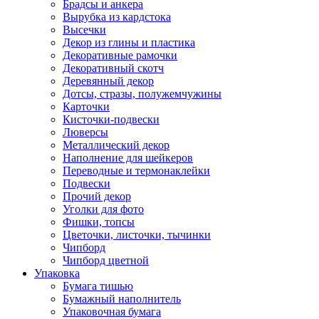
Брадсы и анкера
Вырубка из кардстока
Высечки
Декор из глины и пластика
Декоративные рамочки
Декоративный скотч
Деревянный декор
Дотсы, стразы, полужемчужины
Карточки
Кисточки-подвески
Люверсы
Металлический декор
Наполнение для шейкеров
Переводные и термонаклейки
Подвески
Прочий декор
Уголки для фото
Фишки, топсы
Цветочки, листочки, тычинки
Чипборд
Чипборд цветной
Упаковка
Бумага тишью
Бумажный наполнитель
Упаковочная бумага