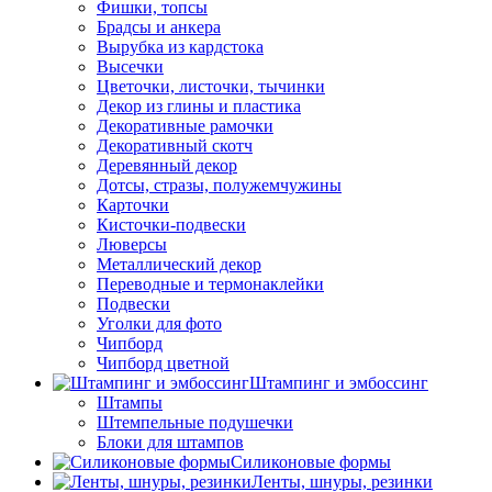
Фишки, топсы
Брадсы и анкера
Вырубка из кардстока
Высечки
Цветочки, листочки, тычинки
Декор из глины и пластика
Декоративные рамочки
Декоративный скотч
Деревянный декор
Дотсы, стразы, полужемчужины
Карточки
Кисточки-подвески
Люверсы
Металлический декор
Переводные и термонаклейки
Подвески
Уголки для фото
Чипборд
Чипборд цветной
Штампинг и эмбоссинг
Штампы
Штемпельные подушечки
Блоки для штампов
Силиконовые формы
Ленты, шнуры, резинки