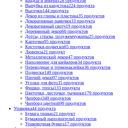
Брадсы и анкера
128 продуктов
Вырубка из кардстока
224 продукта
Высечки
144 продукта
Декор из глины и пластика
35 продуктов
Декоративные рамочки
33 продукта
Декоративный скотч
19 продуктов
Деревянный декор
60 продуктов
Дотсы, стразы, полужемчужины
25 продуктов
Карточки
95 продуктов
Кисточки-подвески
65 продуктов
Люверсы
21 продукт
Металлический декор
47 продуктов
Наполнение для шейкеров
34 продукта
Переводные и термонаклейки
36 продуктов
Подвески
149 продуктов
Прочий декор
97 продуктов
Уголки для фото
35 продуктов
Фишки, топсы
133 продукта
Цветочки, листочки, тычинки
179 продуктов
Чипборд
349 продуктов
Чипборд цветной
99 продуктов
Упаковка
44 продукта
Бумага тишью
21 продукт
Бумажный наполнитель
6 продуктов
Упаковочная бумага
17 продуктов