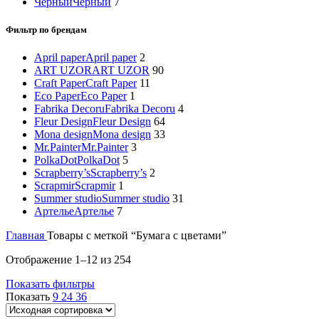
Черный
Черный
7
Фильтр по брендам
April paper
April paper
2
ART UZOR
ART UZOR
90
Craft Paper
Craft Paper
11
Eco Paper
Eco Paper
1
Fabrika Decoru
Fabrika Decoru
4
Fleur Design
Fleur Design
64
Mona design
Mona design
33
Mr.Painter
Mr.Painter
3
PolkaDot
PolkaDot
5
Scrapberry’s
Scrapberry’s
2
Scrapmir
Scrapmir
1
Summer studio
Summer studio
31
Артелье
Артелье
7
Главная
Товары с меткой “Бумага с цветами”
Отображение 1–12 из 254
Показать фильтры
Показать
9
24
36