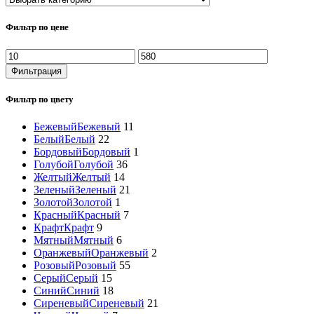
Фильтр по цене
Минимальная
Максимальная
цена
цена
Фильтрация
Фильтр по цвету
Бежевый
Бежевый
11
Белый
Белый
22
Бордовый
Бордовый
1
Голубой
Голубой
36
Желтый
Желтый
14
Зеленый
Зеленый
21
Золотой
Золотой
1
Красный
Красный
7
Крафт
Крафт
9
Мятный
Мятный
6
Оранжевый
Оранжевый
2
Розовый
Розовый
55
Серый
Серый
15
Синий
Синий
18
Сиреневый
Сиреневый
21