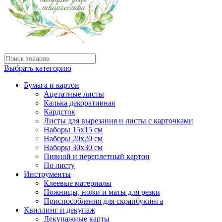
Выбрать категорию
Бумага и картон
Ацетатные листы
Калька декоративная
Кардсток
Листы для вырезания и листы с карточками
Наборы 15х15 см
Наборы 20х20 см
Наборы 30х30 см
Пивной и переплетный картон
По листу
Инструменты
Клеевые материалы
Ножницы, ножи и маты для резки
Приспособления для скрапбукинга
Квиллинг и декупаж
Декупажные карты