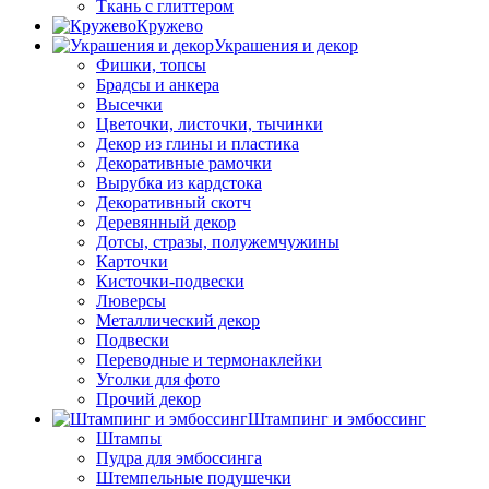
Ткань с глиттером
Кружево
Украшения и декор
Фишки, топсы
Брадсы и анкера
Высечки
Цветочки, листочки, тычинки
Декор из глины и пластика
Декоративные рамочки
Вырубка из кардстока
Декоративный скотч
Деревянный декор
Дотсы, стразы, полужемчужины
Карточки
Кисточки-подвески
Люверсы
Металлический декор
Подвески
Переводные и термонаклейки
Уголки для фото
Прочий декор
Штампинг и эмбоссинг
Штампы
Пудра для эмбоссинга
Штемпельные подушечки