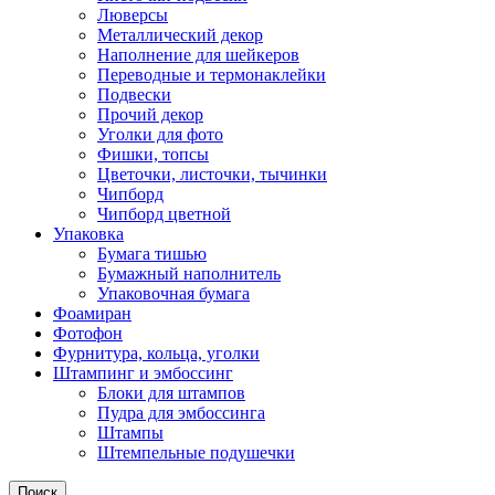
Люверсы
Металлический декор
Наполнение для шейкеров
Переводные и термонаклейки
Подвески
Прочий декор
Уголки для фото
Фишки, топсы
Цветочки, листочки, тычинки
Чипборд
Чипборд цветной
Упаковка
Бумага тишью
Бумажный наполнитель
Упаковочная бумага
Фоамиран
Фотофон
Фурнитура, кольца, уголки
Штампинг и эмбоссинг
Блоки для штампов
Пудра для эмбоссинга
Штампы
Штемпельные подушечки
Поиск