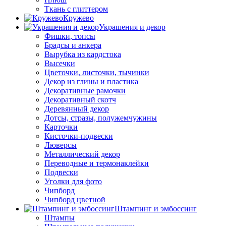
Ткань с глиттером
Кружево
Украшения и декор
Фишки, топсы
Брадсы и анкера
Вырубка из кардстока
Высечки
Цветочки, листочки, тычинки
Декор из глины и пластика
Декоративные рамочки
Декоративный скотч
Деревянный декор
Дотсы, стразы, полужемчужины
Карточки
Кисточки-подвески
Люверсы
Металлический декор
Переводные и термонаклейки
Подвески
Уголки для фото
Чипборд
Чипборд цветной
Штампинг и эмбоссинг
Штампы