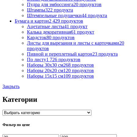
Пудра для эмбоссинга
20 продуктов
Штампы
322 продукта
Штемпельные подушечки
44 продукта
Бумага и картон
2 429 продуктов
Ацетатные листы
41 продукт
Калька декоративная
61 продукт
Кардсток
80 продуктов
Листы для вырезания и листы с карточками
20
продуктов
Пивной и переплетный картон
23 продукта
По листу
1 726 продуктов
Наборы 30х30 см
268 продуктов
Наборы 20х20 см
120 продуктов
Наборы 15х15 см
109 продуктов
Закрыть
Категории
Фильтр по цене
Минимальная
Максимальная