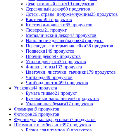
Декоративный скотч
19 продуктов
Деревянный декор
60 продуктов
Дотсы, стразы, полужемчужины
25 продуктов
Карточки
95 продуктов
Кисточки-подвески
65 продуктов
Люверсы
21 продукт
Металлический декор
47 продуктов
Наполнение для шейкеров
34 продукта
Переводные и термонаклейки
36 продуктов
Подвески
149 продуктов
Прочий декор
97 продуктов
Уголки для фото
35 продуктов
Фишки, топсы
133 продукта
Цветочки, листочки, тычинки
179 продуктов
Чипборд
349 продуктов
Чипборд цветной
99 продуктов
Упаковка
44 продукта
Бумага тишью
21 продукт
Бумажный наполнитель
6 продуктов
Упаковочная бумага
17 продуктов
Фоамиран
9 продуктов
Фотофон
26 продуктов
Фурнитура, кольца, уголки
57 продуктов
Штампинг и эмбоссинг
397 продуктов
Блоки для штампов
10 продуктов