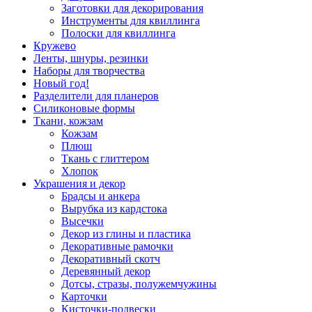
Заготовки для декорирования
Инструменты для квиллинга
Полоски для квиллинга
Кружево
Ленты, шнуры, резинки
Наборы для творчества
Новый год!
Разделители для планеров
Силиконовые формы
Ткани, кожзам
Кожзам
Плюш
Ткань с глиттером
Хлопок
Украшения и декор
Брадсы и анкера
Вырубка из кардстока
Высечки
Декор из глины и пластика
Декоративные рамочки
Декоративный скотч
Деревянный декор
Дотсы, стразы, полужемчужины
Карточки
Кисточки-подвески