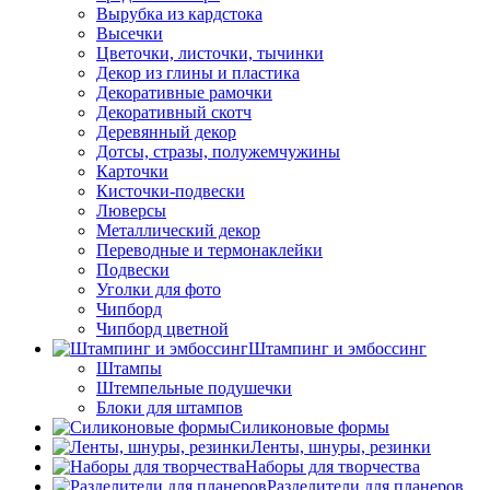
Вырубка из кардстока
Высечки
Цветочки, листочки, тычинки
Декор из глины и пластика
Декоративные рамочки
Декоративный скотч
Деревянный декор
Дотсы, стразы, полужемчужины
Карточки
Кисточки-подвески
Люверсы
Металлический декор
Переводные и термонаклейки
Подвески
Уголки для фото
Чипборд
Чипборд цветной
Штампинг и эмбоссинг
Штампы
Штемпельные подушечки
Блоки для штампов
Силиконовые формы
Ленты, шнуры, резинки
Наборы для творчества
Разделители для планеров