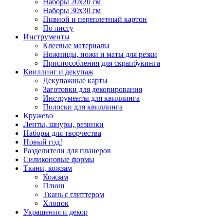
Наборы 20х20 см
Наборы 30х30 см
Пивной и переплетный картон
По листу
Инструменты
Клеевые материалы
Ножницы, ножи и маты для резки
Приспособления для скрапбукинга
Квиллинг и декупаж
Декупажные карты
Заготовки для декорирования
Инструменты для квиллинга
Полоски для квиллинга
Кружево
Ленты, шнуры, резинки
Наборы для творчества
Новый год!
Разделители для планеров
Силиконовые формы
Ткани, кожзам
Кожзам
Плюш
Ткань с глиттером
Хлопок
Украшения и декор