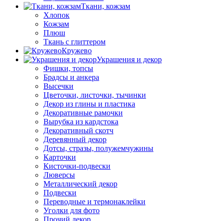
Ткани, кожзам
Хлопок
Кожзам
Плюш
Ткань с глиттером
Кружево
Украшения и декор
Фишки, топсы
Брадсы и анкера
Высечки
Цветочки, листочки, тычинки
Декор из глины и пластика
Декоративные рамочки
Вырубка из кардстока
Декоративный скотч
Деревянный декор
Дотсы, стразы, полужемчужины
Карточки
Кисточки-подвески
Люверсы
Металлический декор
Подвески
Переводные и термонаклейки
Уголки для фото
Прочий декор