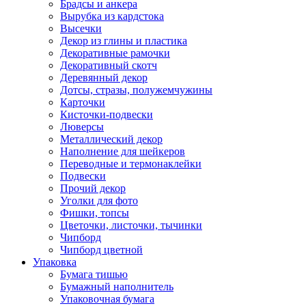
Брадсы и анкера
Вырубка из кардстока
Высечки
Декор из глины и пластика
Декоративные рамочки
Декоративный скотч
Деревянный декор
Дотсы, стразы, полужемчужины
Карточки
Кисточки-подвески
Люверсы
Металлический декор
Наполнение для шейкеров
Переводные и термонаклейки
Подвески
Прочий декор
Уголки для фото
Фишки, топсы
Цветочки, листочки, тычинки
Чипборд
Чипборд цветной
Упаковка
Бумага тишью
Бумажный наполнитель
Упаковочная бумага