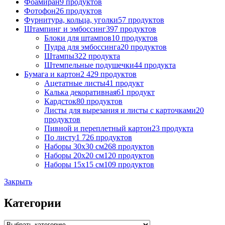
Фоамиран
9 продуктов
Фотофон
26 продуктов
Фурнитура, кольца, уголки
57 продуктов
Штампинг и эмбоссинг
397 продуктов
Блоки для штампов
10 продуктов
Пудра для эмбоссинга
20 продуктов
Штампы
322 продукта
Штемпельные подушечки
44 продукта
Бумага и картон
2 429 продуктов
Ацетатные листы
41 продукт
Калька декоративная
61 продукт
Кардсток
80 продуктов
Листы для вырезания и листы с карточками
20
продуктов
Пивной и переплетный картон
23 продукта
По листу
1 726 продуктов
Наборы 30х30 см
268 продуктов
Наборы 20х20 см
120 продуктов
Наборы 15х15 см
109 продуктов
Закрыть
Категории