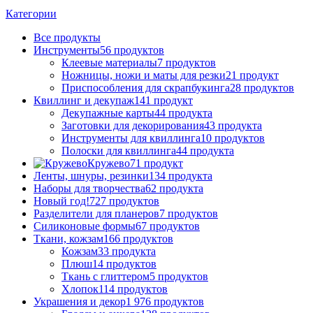
Категории
Все
продукты
Инструменты
56 продуктов
Клеевые материалы
7 продуктов
Ножницы, ножи и маты для резки
21 продукт
Приспособления для скрапбукинга
28 продуктов
Квиллинг и декупаж
141 продукт
Декупажные карты
44 продукта
Заготовки для декорирования
43 продукта
Инструменты для квиллинга
10 продуктов
Полоски для квиллинга
44 продукта
Кружево
71 продукт
Ленты, шнуры, резинки
134 продукта
Наборы для творчества
62 продукта
Новый год!
727 продуктов
Разделители для планеров
7 продуктов
Силиконовые формы
67 продуктов
Ткани, кожзам
166 продуктов
Кожзам
33 продукта
Плюш
14 продуктов
Ткань с глиттером
5 продуктов
Хлопок
114 продуктов
Украшения и декор
1 976 продуктов