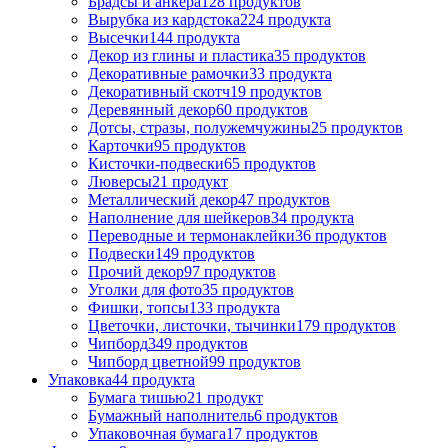
Брадсы и анкера
128 продуктов
Вырубка из кардстока
224 продукта
Высечки
144 продукта
Декор из глины и пластика
35 продуктов
Декоративные рамочки
33 продукта
Декоративный скотч
19 продуктов
Деревянный декор
60 продуктов
Дотсы, стразы, полужемчужины
25 продуктов
Карточки
95 продуктов
Кисточки-подвески
65 продуктов
Люверсы
21 продукт
Металлический декор
47 продуктов
Наполнение для шейкеров
34 продукта
Переводные и термонаклейки
36 продуктов
Подвески
149 продуктов
Прочий декор
97 продуктов
Уголки для фото
35 продуктов
Фишки, топсы
133 продукта
Цветочки, листочки, тычинки
179 продуктов
Чипборд
349 продуктов
Чипборд цветной
99 продуктов
Упаковка
44 продукта
Бумага тишью
21 продукт
Бумажный наполнитель
6 продуктов
Упаковочная бумага
17 продуктов