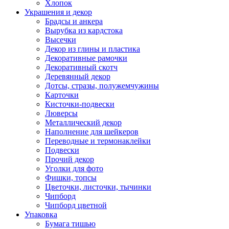
Хлопок
Украшения и декор
Брадсы и анкера
Вырубка из кардстока
Высечки
Декор из глины и пластика
Декоративные рамочки
Декоративный скотч
Деревянный декор
Дотсы, стразы, полужемчужины
Карточки
Кисточки-подвески
Люверсы
Металлический декор
Наполнение для шейкеров
Переводные и термонаклейки
Подвески
Прочий декор
Уголки для фото
Фишки, топсы
Цветочки, листочки, тычинки
Чипборд
Чипборд цветной
Упаковка
Бумага тишью