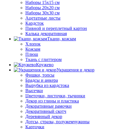
Наборы 15х15 см
Наборы 20х20 см
Наборы 30х30 см
Ацетатные листы
Кардсток
Пивной и переплетный картон
Калька декоративная
Ткани, кожзам
Хлопок
Кожзам
Плюш
Ткань с глиттером
Кружево
Украшения и декор
Фишки, топсы
Брадсы и анкера
Вырубка из кардстока
Высечки
Цветочки, листочки, тычинки
Декор из глины и пластика
Декоративные рамочки
Декоративный скотч
Деревянный декор
Дотсы, стразы, полужемчужины
Карточки