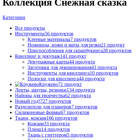
Коллекция Снежная сказка
Категории
Все
продукты
Инструменты
56 продуктов
Клеевые материалы
7 продуктов
Ножницы, ножи и маты для резки
21 продукт
Приспособления для скрапбукинга
28 продуктов
Квиллинг и декупаж
141 продукт
Декупажные карты
44 продукта
Заготовки для декорирования
43 продукта
Инструменты для квиллинга
10 продуктов
Полоски для квиллинга
44 продукта
Кружево
71 продукт
Ленты, шнуры, резинки
134 продукта
Наборы для творчества
62 продукта
Новый год!
727 продуктов
Разделители для планеров
7 продуктов
Силиконовые формы
67 продуктов
Ткани, кожзам
166 продуктов
Кожзам
33 продукта
Плюш
14 продуктов
Ткань с глиттером
5 продуктов