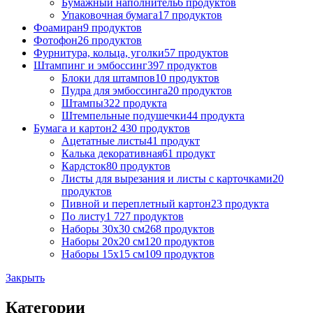
Бумажный наполнитель
6 продуктов
Упаковочная бумага
17 продуктов
Фоамиран
9 продуктов
Фотофон
26 продуктов
Фурнитура, кольца, уголки
57 продуктов
Штампинг и эмбоссинг
397 продуктов
Блоки для штампов
10 продуктов
Пудра для эмбоссинга
20 продуктов
Штампы
322 продукта
Штемпельные подушечки
44 продукта
Бумага и картон
2 430 продуктов
Ацетатные листы
41 продукт
Калька декоративная
61 продукт
Кардсток
80 продуктов
Листы для вырезания и листы с карточками
20
продуктов
Пивной и переплетный картон
23 продукта
По листу
1 727 продуктов
Наборы 30х30 см
268 продуктов
Наборы 20х20 см
120 продуктов
Наборы 15х15 см
109 продуктов
Закрыть
Категории