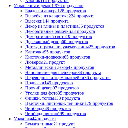
Хлопок
114 продуктов
Украшения и декор
1 976 продуктов
Брадсы и анкера
128 продуктов
Вырубка из кардстока
224 продукта
Высечки
144 продукта
Декор из глины и пластика
35 продуктов
Декоративные рамочки
33 продукта
Декоративный скотч
19 продуктов
Деревянный декор
60 продуктов
Дотсы, стразы, полужемчужины
25 продуктов
Карточки
95 продуктов
Кисточки-подвески
65 продуктов
Люверсы
21 продукт
Металлический декор
47 продуктов
Наполнение для шейкеров
34 продукта
Переводные и термонаклейки
36 продуктов
Подвески
149 продуктов
Прочий декор
97 продуктов
Уголки для фото
35 продуктов
Фишки, топсы
133 продукта
Цветочки, листочки, тычинки
179 продуктов
Чипборд
349 продуктов
Чипборд цветной
99 продуктов
Упаковка
44 продукта
Бумага тишью
21 продукт