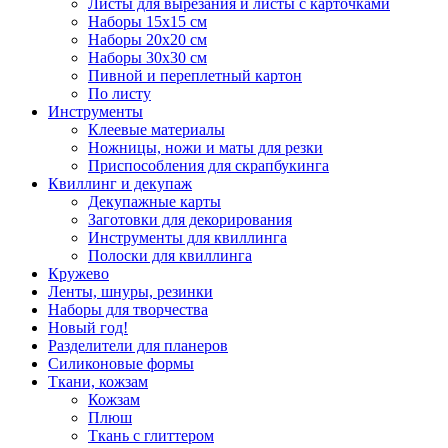
Листы для вырезания и листы с карточками
Наборы 15х15 см
Наборы 20х20 см
Наборы 30х30 см
Пивной и переплетный картон
По листу
Инструменты
Клеевые материалы
Ножницы, ножи и маты для резки
Приспособления для скрапбукинга
Квиллинг и декупаж
Декупажные карты
Заготовки для декорирования
Инструменты для квиллинга
Полоски для квиллинга
Кружево
Ленты, шнуры, резинки
Наборы для творчества
Новый год!
Разделители для планеров
Силиконовые формы
Ткани, кожзам
Кожзам
Плюш
Ткань с глиттером