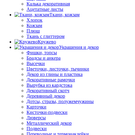
Калька декоративная
Ацетатные листы
Ткани, кожзам
Хлопок
Кожзам
Плюш
Ткань с глиттером
Кружево
Украшения и декор
Фишки, топсы
Брадсы и анкера
Высечки
Цветочки, листочки, тычинки
Декор из глины и пластика
Декоративные рамочки
Вырубка из кардстока
Декоративный скотч
Деревянный декор
Дотсы, стразы, полужемчужины
Карточки
Кисточки-подвески
Люверсы
Металлический декор
Подвески
Переводные и термонаклейки