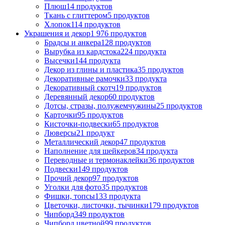
Плюш
14 продуктов
Ткань с глиттером
5 продуктов
Хлопок
114 продуктов
Украшения и декор
1 976 продуктов
Брадсы и анкера
128 продуктов
Вырубка из кардстока
224 продукта
Высечки
144 продукта
Декор из глины и пластика
35 продуктов
Декоративные рамочки
33 продукта
Декоративный скотч
19 продуктов
Деревянный декор
60 продуктов
Дотсы, стразы, полужемчужины
25 продуктов
Карточки
95 продуктов
Кисточки-подвески
65 продуктов
Люверсы
21 продукт
Металлический декор
47 продуктов
Наполнение для шейкеров
34 продукта
Переводные и термонаклейки
36 продуктов
Подвески
149 продуктов
Прочий декор
97 продуктов
Уголки для фото
35 продуктов
Фишки, топсы
133 продукта
Цветочки, листочки, тычинки
179 продуктов
Чипборд
349 продуктов
Чипборд цветной
99 продуктов