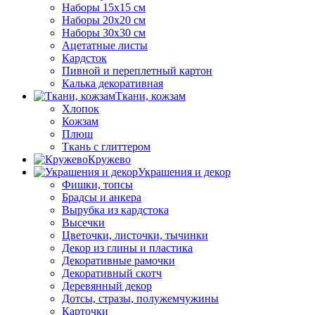
Наборы 15х15 см
Наборы 20х20 см
Наборы 30х30 см
Ацетатные листы
Кардсток
Пивной и переплетный картон
Калька декоративная
Ткани, кожзам
Хлопок
Кожзам
Плюш
Ткань с глиттером
Кружево
Украшения и декор
Фишки, топсы
Брадсы и анкера
Вырубка из кардстока
Высечки
Цветочки, листочки, тычинки
Декор из глины и пластика
Декоративные рамочки
Декоративный скотч
Деревянный декор
Дотсы, стразы, полужемчужины
Карточки