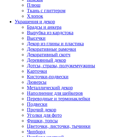
Плюш
Ткань с глиттером
Хлопок
Украшения и декор
Брадсы и анкера
Вырубка из кардстока
Высечки
Декор из глины и пластика
Декоративные рамочки
Декоративный скотч
Деревянный декор
Дотсы, стразы, полужемчужины
Карточки
Кисточки-подвески
Люверсы
Металлический декор
Наполнение для шейкеров
Переводные и термонаклейки
Подвески
Прочий декор
Уголки для фото
Фишки, топсы
Цветочки, листочки, тычинки
Чипборд