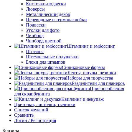
Кисточки-подвески
Люверсы
Металлический декор
Переводные и термонаклейки
Подвески
Уголки для фото
Чипборд
Чипборд цветной
Штампинг и эмбоссинг
Штампы
Штемпельные подушечки
Блоки для штампов
Силиконовые формы
Ленты, шнуры, резинки
Наборы для творчества
Разделители для планеров
Приспособления
для скрапбукинга
Квиллинг и декупаж
Цветочки, листочки, тычинки
Список желаний
Сравнить
Логин / Регистрация
Корзина