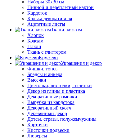
Наборы 30х30 см
Пивной и переплетный картон
Кардсток
Калька декоративная
Ацетатные листы
Ткани, кожзам
Хлопок
Кожзам
Плюш
Ткань с глиттером
Кружево
Украшения и декор
Фишки, топсы
Брадсы и анкера
Высечки
Цветочки, листочки, тычинки
Декор из глины и пластика
Декоративные рамочки
Вырубка из кардстока
Декоративный скотч
Деревянный декор
Дотсы, стразы, полужемчужины
Карточки
Кисточки-подвески
Люверсы