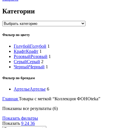
Категории
Фильтр по цвету
Голубой
Голубой
1
Крафт
Крафт
1
Розовый
Розовый
1
Серый
Серый
2
Черный
Черный
1
Фильтр по брендам
Артелье
Артелье
6
Главная
Товары с меткой “Коллекция ФОНОteka”
Показаны все результаты (6)
Показать фильтры
Показать
9
24
36