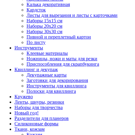
Калька декоративная
Кардсток
Листы для вырезания и листы с карточками
Наборы 15х15 см
Наборы 20х20 см
Наборы 30х30 см
Пивной и переплетный картон
По листу
Инструменты
Клеевые материалы
Ножницы, ножи и маты для резки
Приспособления для скрапбукинга
Квиллинг и декупаж
Декупажные карты
Заготовки для декорирования
Инструменты для квиллинга
Полоски для квиллинга
Кружево
Ленты, шнуры, резинки
Наборы для творчества
Новый год!
Разделители для планеров
Силиконовые формы
Ткани, кожзам
Кожзам