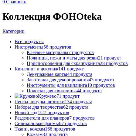
0
Сравнить
Коллекция ФОНОteka
Категории
Все
продукты
Инструменты
56 продуктов
Клеевые материалы
7 продуктов
Ножницы, ножи и маты для резки
21 продукт
Приспособления для скрапбукинга
28 продуктов
Квиллинг и декупаж
141 продукт
Декупажные карты
44 продукта
Заготовки для декорирования
43 продукта
Инструменты для квиллинга
10 продуктов
Полоски для квиллинга
44 продукта
Кружево
71 продукт
Ленты, шнуры, резинки
134 продукта
Наборы для творчества
62 продукта
Новый год!
727 продуктов
Разделители для планеров
7 продуктов
Силиконовые формы
67 продуктов
Ткани, кожзам
166 продуктов
Кожзам
33 продукта