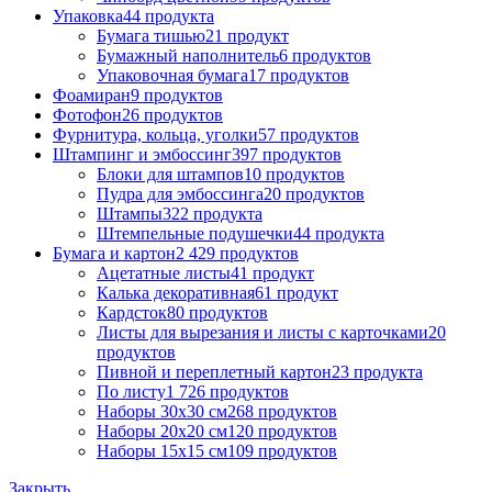
Упаковка
44 продукта
Бумага тишью
21 продукт
Бумажный наполнитель
6 продуктов
Упаковочная бумага
17 продуктов
Фоамиран
9 продуктов
Фотофон
26 продуктов
Фурнитура, кольца, уголки
57 продуктов
Штампинг и эмбоссинг
397 продуктов
Блоки для штампов
10 продуктов
Пудра для эмбоссинга
20 продуктов
Штампы
322 продукта
Штемпельные подушечки
44 продукта
Бумага и картон
2 429 продуктов
Ацетатные листы
41 продукт
Калька декоративная
61 продукт
Кардсток
80 продуктов
Листы для вырезания и листы с карточками
20
продуктов
Пивной и переплетный картон
23 продукта
По листу
1 726 продуктов
Наборы 30х30 см
268 продуктов
Наборы 20х20 см
120 продуктов
Наборы 15х15 см
109 продуктов
Закрыть