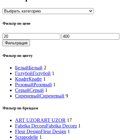
Фильтр по цене
Минимальная
Максимальная
цена
цена
Фильтрация
Фильтр по цвету
Белый
Белый
2
Голубой
Голубой
1
Крафт
Крафт
1
Розовый
Розовый
1
Серый
Серый
1
Сиреневый
Сиреневый
9
Фильтр по брендам
ART UZOR
ART UZOR
17
Fabrika Decoru
Fabrika Decoru
1
Fleur Design
Fleur Design
1
Scrapodelie
1