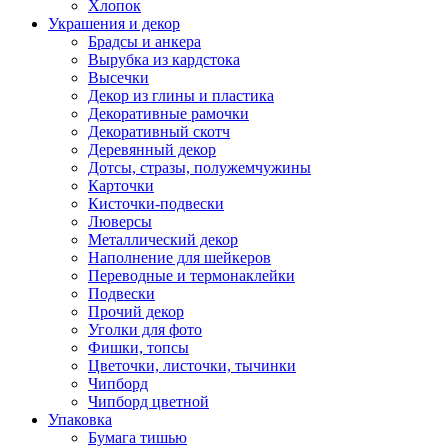
Хлопок
Украшения и декор
Брадсы и анкера
Вырубка из кардстока
Высечки
Декор из глины и пластика
Декоративные рамочки
Декоративный скотч
Деревянный декор
Дотсы, стразы, полужемчужины
Карточки
Кисточки-подвески
Люверсы
Металлический декор
Наполнение для шейкеров
Переводные и термонаклейки
Подвески
Прочий декор
Уголки для фото
Фишки, топсы
Цветочки, листочки, тычинки
Чипборд
Чипборд цветной
Упаковка
Бумага тишью