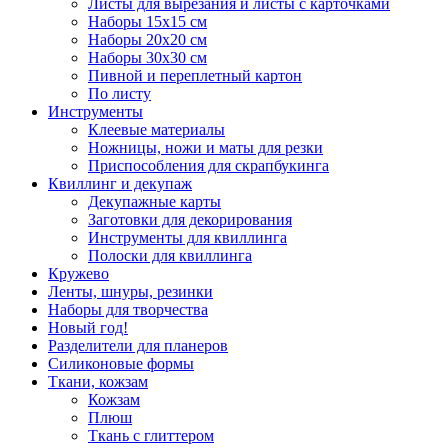
Листы для вырезания и листы с карточками
Наборы 15х15 см
Наборы 20х20 см
Наборы 30х30 см
Пивной и переплетный картон
По листу
Инструменты
Клеевые материалы
Ножницы, ножи и маты для резки
Приспособления для скрапбукинга
Квиллинг и декупаж
Декупажные карты
Заготовки для декорирования
Инструменты для квиллинга
Полоски для квиллинга
Кружево
Ленты, шнуры, резинки
Наборы для творчества
Новый год!
Разделители для планеров
Силиконовые формы
Ткани, кожзам
Кожзам
Плюш
Ткань с глиттером