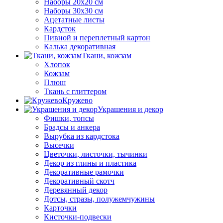
Наборы 20х20 см
Наборы 30х30 см
Ацетатные листы
Кардсток
Пивной и переплетный картон
Калька декоративная
Ткани, кожзам
Хлопок
Кожзам
Плюш
Ткань с глиттером
Кружево
Украшения и декор
Фишки, топсы
Брадсы и анкера
Вырубка из кардстока
Высечки
Цветочки, листочки, тычинки
Декор из глины и пластика
Декоративные рамочки
Декоративный скотч
Деревянный декор
Дотсы, стразы, полужемчужины
Карточки
Кисточки-подвески