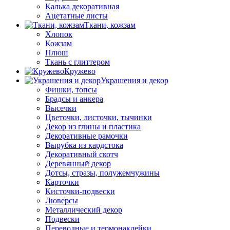
Калька декоративная
Ацетатные листы
Ткани, кожзам
Хлопок
Кожзам
Плюш
Ткань с глиттером
Кружево
Украшения и декор
Фишки, топсы
Брадсы и анкера
Высечки
Цветочки, листочки, тычинки
Декор из глины и пластика
Декоративные рамочки
Вырубка из кардстока
Декоративный скотч
Деревянный декор
Дотсы, стразы, полужемчужины
Карточки
Кисточки-подвески
Люверсы
Металлический декор
Подвески
Переводные и термонаклейки