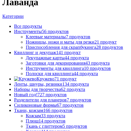
Лаванда
Категории
Все
продукты
Инструменты
56 продуктов
Клеевые материалы
7 продуктов
Ножницы, ножи и маты для резки
21 продукт
Приспособления для скрапбукинга
28 продуктов
Квиллинг и декупаж
141 продукт
Декупажные карты
44 продукта
Заготовки для декорирования
43 продукта
Инструменты для квиллинга
10 продуктов
Полоски для квиллинга
44 продукта
Кружево
71 продукт
Ленты, шнуры, резинки
134 продукта
Наборы для творчества
62 продукта
Новый год!
727 продуктов
Разделители для планеров
7 продуктов
Силиконовые формы
67 продуктов
Ткани, кожзам
166 продуктов
Кожзам
33 продукта
Плюш
14 продуктов
Ткань с глиттером
5 продуктов