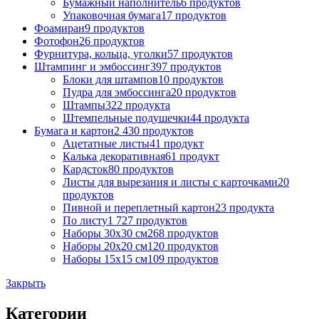
Бумажный наполнитель
6 продуктов
Упаковочная бумага
17 продуктов
Фоамиран
9 продуктов
Фотофон
26 продуктов
Фурнитура, кольца, уголки
57 продуктов
Штампинг и эмбоссинг
397 продуктов
Блоки для штампов
10 продуктов
Пудра для эмбоссинга
20 продуктов
Штампы
322 продукта
Штемпельные подушечки
44 продукта
Бумага и картон
2 430 продуктов
Ацетатные листы
41 продукт
Калька декоративная
61 продукт
Кардсток
80 продуктов
Листы для вырезания и листы с карточками
20
продуктов
Пивной и переплетный картон
23 продукта
По листу
1 727 продуктов
Наборы 30х30 см
268 продуктов
Наборы 20х20 см
120 продуктов
Наборы 15х15 см
109 продуктов
Закрыть
Категории