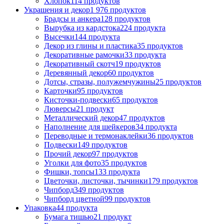
Хлопок
114 продуктов
Украшения и декор
1 976 продуктов
Брадсы и анкера
128 продуктов
Вырубка из кардстока
224 продукта
Высечки
144 продукта
Декор из глины и пластика
35 продуктов
Декоративные рамочки
33 продукта
Декоративный скотч
19 продуктов
Деревянный декор
60 продуктов
Дотсы, стразы, полужемчужины
25 продуктов
Карточки
95 продуктов
Кисточки-подвески
65 продуктов
Люверсы
21 продукт
Металлический декор
47 продуктов
Наполнение для шейкеров
34 продукта
Переводные и термонаклейки
36 продуктов
Подвески
149 продуктов
Прочий декор
97 продуктов
Уголки для фото
35 продуктов
Фишки, топсы
133 продукта
Цветочки, листочки, тычинки
179 продуктов
Чипборд
349 продуктов
Чипборд цветной
99 продуктов
Упаковка
44 продукта
Бумага тишью
21 продукт