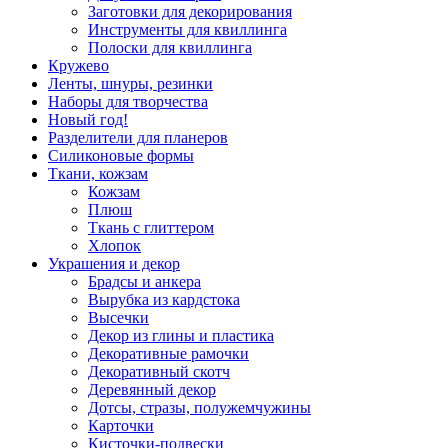
Заготовки для декорирования
Инструменты для квиллинга
Полоски для квиллинга
Кружево
Ленты, шнуры, резинки
Наборы для творчества
Новый год!
Разделители для планеров
Силиконовые формы
Ткани, кожзам
Кожзам
Плюш
Ткань с глиттером
Хлопок
Украшения и декор
Брадсы и анкера
Вырубка из кардстока
Высечки
Декор из глины и пластика
Декоративные рамочки
Декоративный скотч
Деревянный декор
Дотсы, стразы, полужемчужины
Карточки
Кисточки-подвески