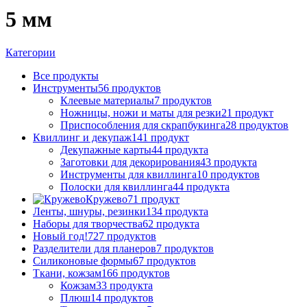
5 мм
Категории
Все
продукты
Инструменты
56 продуктов
Клеевые материалы
7 продуктов
Ножницы, ножи и маты для резки
21 продукт
Приспособления для скрапбукинга
28 продуктов
Квиллинг и декупаж
141 продукт
Декупажные карты
44 продукта
Заготовки для декорирования
43 продукта
Инструменты для квиллинга
10 продуктов
Полоски для квиллинга
44 продукта
Кружево
71 продукт
Ленты, шнуры, резинки
134 продукта
Наборы для творчества
62 продукта
Новый год!
727 продуктов
Разделители для планеров
7 продуктов
Силиконовые формы
67 продуктов
Ткани, кожзам
166 продуктов
Кожзам
33 продукта
Плюш
14 продуктов