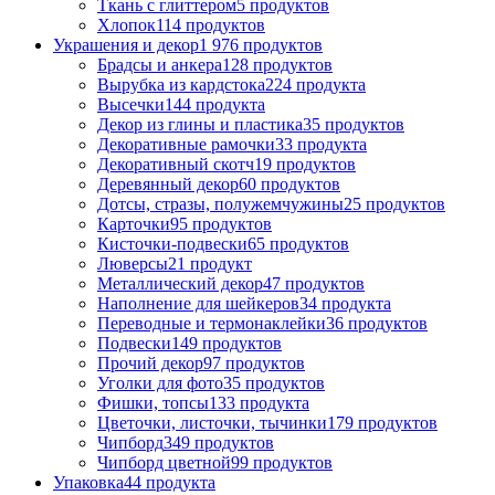
Ткань с глиттером
5 продуктов
Хлопок
114 продуктов
Украшения и декор
1 976 продуктов
Брадсы и анкера
128 продуктов
Вырубка из кардстока
224 продукта
Высечки
144 продукта
Декор из глины и пластика
35 продуктов
Декоративные рамочки
33 продукта
Декоративный скотч
19 продуктов
Деревянный декор
60 продуктов
Дотсы, стразы, полужемчужины
25 продуктов
Карточки
95 продуктов
Кисточки-подвески
65 продуктов
Люверсы
21 продукт
Металлический декор
47 продуктов
Наполнение для шейкеров
34 продукта
Переводные и термонаклейки
36 продуктов
Подвески
149 продуктов
Прочий декор
97 продуктов
Уголки для фото
35 продуктов
Фишки, топсы
133 продукта
Цветочки, листочки, тычинки
179 продуктов
Чипборд
349 продуктов
Чипборд цветной
99 продуктов
Упаковка
44 продукта