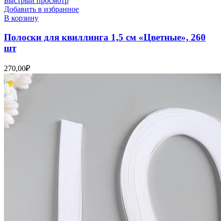
Быстрый просмотр
Добавить в избранное
В корзину
Полоски для квиллинга 1,5 см «Цветные», 260
шт
270,00
₽