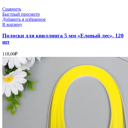
Сравнить
Быстрый просмотр
Добавить в избранное
В корзину
Полоски для квиллинга 5 мм «Еловый лес», 120
шт
118,00
₽