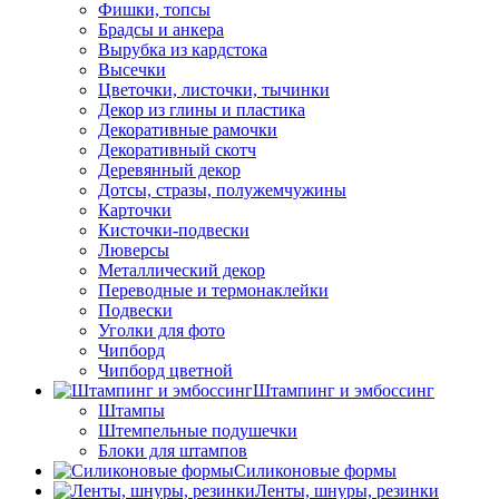
Фишки, топсы
Брадсы и анкера
Вырубка из кардстока
Высечки
Цветочки, листочки, тычинки
Декор из глины и пластика
Декоративные рамочки
Декоративный скотч
Деревянный декор
Дотсы, стразы, полужемчужины
Карточки
Кисточки-подвески
Люверсы
Металлический декор
Переводные и термонаклейки
Подвески
Уголки для фото
Чипборд
Чипборд цветной
Штампинг и эмбоссинг
Штампы
Штемпельные подушечки
Блоки для штампов
Силиконовые формы
Ленты, шнуры, резинки