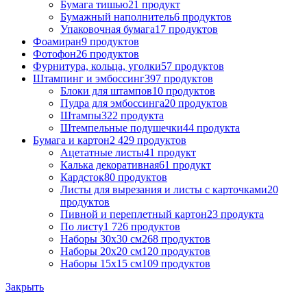
Бумага тишью
21 продукт
Бумажный наполнитель
6 продуктов
Упаковочная бумага
17 продуктов
Фоамиран
9 продуктов
Фотофон
26 продуктов
Фурнитура, кольца, уголки
57 продуктов
Штампинг и эмбоссинг
397 продуктов
Блоки для штампов
10 продуктов
Пудра для эмбоссинга
20 продуктов
Штампы
322 продукта
Штемпельные подушечки
44 продукта
Бумага и картон
2 429 продуктов
Ацетатные листы
41 продукт
Калька декоративная
61 продукт
Кардсток
80 продуктов
Листы для вырезания и листы с карточками
20
продуктов
Пивной и переплетный картон
23 продукта
По листу
1 726 продуктов
Наборы 30х30 см
268 продуктов
Наборы 20х20 см
120 продуктов
Наборы 15х15 см
109 продуктов
Закрыть