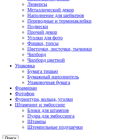
Люверсы
Металлический декор
Наполнение для шейкеров
Переводные и термонаклейки
Подвески
Прочий декор
Уголки для фото
Фишки, топсы
Цветочки, листочки, тычинки
Чипборд
Чипборд цветной
Упаковка
Бумага тишью
Бумажный наполнитель
Упаковочная бумага
Фоамиран
Фотофон
Фурнитура, кольца, уголки
Штампинг и эмбоссинг
Блоки для штампов
Пудра для эмбоссинга
Штампы
Штемпельные подушечки
Поиск