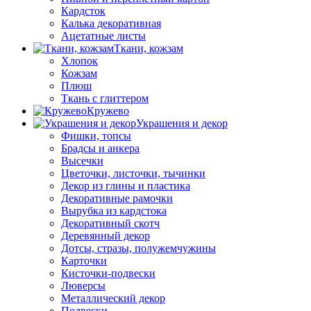
Кардсток
Калька декоративная
Ацетатные листы
Ткани, кожзам
Хлопок
Кожзам
Плюш
Ткань с глиттером
Кружево
Украшения и декор
Фишки, топсы
Брадсы и анкера
Высечки
Цветочки, листочки, тычинки
Декор из глины и пластика
Декоративные рамочки
Вырубка из кардстока
Декоративный скотч
Деревянный декор
Дотсы, стразы, полужемчужины
Карточки
Кисточки-подвески
Люверсы
Металлический декор
Подвески