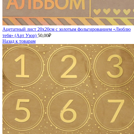
Ацетатный лист 20х20см с золотым фольгированием «Люблю
тебя» (Арт Узор)
50,00
₽
Назад к товарам