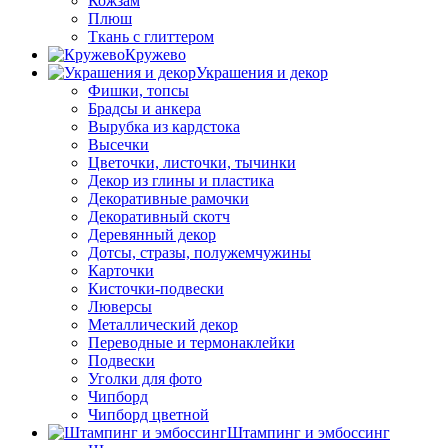
Кожзам
Плюш
Ткань с глиттером
Кружево
Украшения и декор
Фишки, топсы
Брадсы и анкера
Вырубка из кардстока
Высечки
Цветочки, листочки, тычинки
Декор из глины и пластика
Декоративные рамочки
Декоративный скотч
Деревянный декор
Дотсы, стразы, полужемчужины
Карточки
Кисточки-подвески
Люверсы
Металлический декор
Переводные и термонаклейки
Подвески
Уголки для фото
Чипборд
Чипборд цветной
Штампинг и эмбоссинг