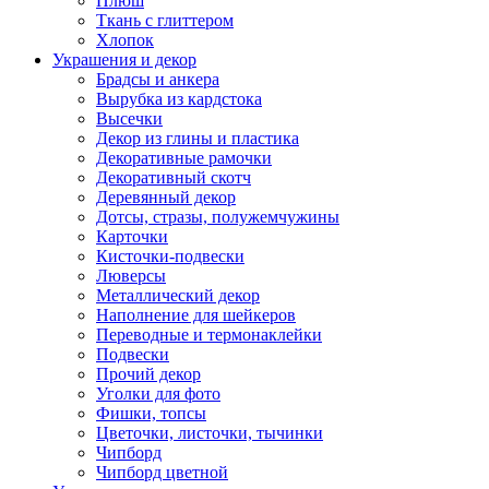
Плюш
Ткань с глиттером
Хлопок
Украшения и декор
Брадсы и анкера
Вырубка из кардстока
Высечки
Декор из глины и пластика
Декоративные рамочки
Декоративный скотч
Деревянный декор
Дотсы, стразы, полужемчужины
Карточки
Кисточки-подвески
Люверсы
Металлический декор
Наполнение для шейкеров
Переводные и термонаклейки
Подвески
Прочий декор
Уголки для фото
Фишки, топсы
Цветочки, листочки, тычинки
Чипборд
Чипборд цветной