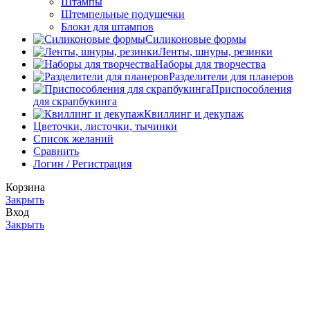
Штампы
Штемпельные подушечки
Блоки для штампов
Силиконовые формы
Ленты, шнуры, резинки
Наборы для творчества
Разделители для планеров
Приспособления
для скрапбукинга
Квиллинг и декупаж
Цветочки, листочки, тычинки
Список желаний
Сравнить
Логин / Регистрация
Корзина
Закрыть
Вход
Закрыть
Нет аккаунта?
Создать аккаунт
Мы используем файлы cookie, чтобы улучшить работe на
нашем веб-сайте. Просматривая этот веб-сайт, вы
соглашаетесь с тем, что мы используем файлы cookie.