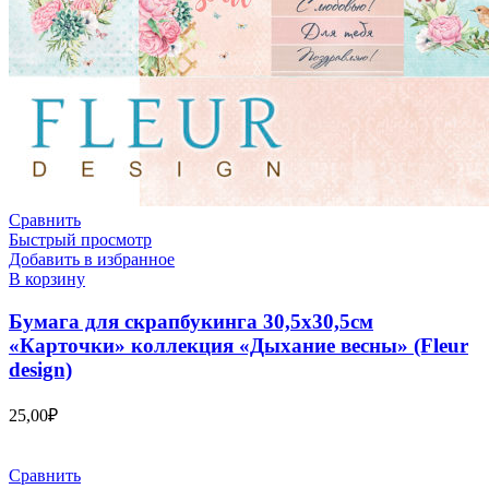
Сравнить
Быстрый просмотр
Добавить в избранное
В корзину
Бумага для скрапбукинга 30,5х30,5см
«Карточки» коллекция «Дыхание весны» (Fleur
design)
25,00
₽
Сравнить