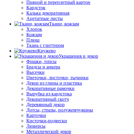
Пивной и переплетный картон
Кардсток
Калька декоративная
Ацетатные листы
Ткани, кожзам
Хлопок
Кожзам
Плюш
Ткань с глиттером
Кружево
Украшения и декор
Фишки, топсы
Брадсы и анкера
Высечки
Цветочки, листочки, тычинки
Декор из глины и пластика
Декоративные рамочки
Вырубка из кардстока
Декоративный скотч
Деревянный декор
Дотсы, стразы, полужемчужины
Карточки
Кисточки-подвески
Люверсы
Металлический декор