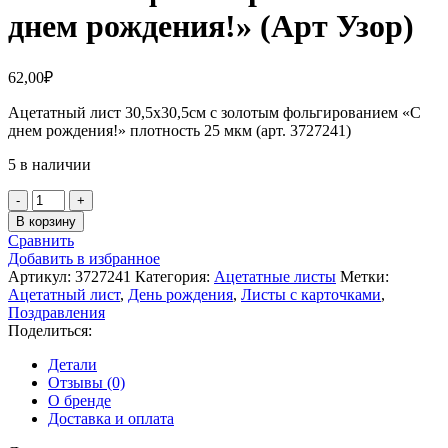
днем рождения!» (Арт Узор)
62,00
₽
Ацетатный лист 30,5х30,5см с золотым фольгированием «С
днем рождения!» плотность 25 мкм (арт. 3727241)
5 в наличии
Количество
товара
В корзину
Ацетатный
Сравнить
лист
Добавить в избранное
20х20см
Артикул:
3727241
Категория:
Ацетатные листы
Метки:
с
Ацетатный лист
,
День рождения
,
Листы с карточками
,
золотым
Поздравления
фольгированием
Поделиться:
«С
днем
Детали
рождения!»
Отзывы (0)
(Арт
О бренде
Узор)
Доставка и оплата