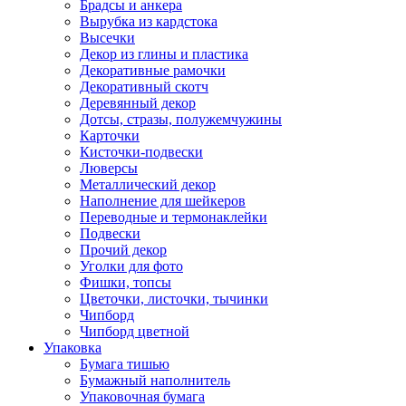
Брадсы и анкера
Вырубка из кардстока
Высечки
Декор из глины и пластика
Декоративные рамочки
Декоративный скотч
Деревянный декор
Дотсы, стразы, полужемчужины
Карточки
Кисточки-подвески
Люверсы
Металлический декор
Наполнение для шейкеров
Переводные и термонаклейки
Подвески
Прочий декор
Уголки для фото
Фишки, топсы
Цветочки, листочки, тычинки
Чипборд
Чипборд цветной
Упаковка
Бумага тишью
Бумажный наполнитель
Упаковочная бумага