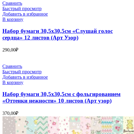
Сравнить
Быстрый просмотр
Добавить в избранное
В корзину
Набор бумаги 30,5х30,5см «Слушай голос
сердца» 12 листов (Арт Узор)
290,00
₽
Сравнить
Быстрый просмотр
Добавить в избранное
В корзину
Набор бумаги 30,5х30,5см с фольгированием
«Оттенки нежности» 10 листов (Арт узор)
370,00
₽