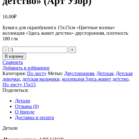
детство» (Арт Узор)
10,00
₽
Бумага для скрапбукинга 15х15см «Цветные волны»
коллекция «Здесь живет детство» двусторонняя, плотность
180 г/м
Количество
товара
В корзину
Бумага
Сравнить
для
Добавить в избранное
скрапбукинга
Категория:
По листу
Метки:
Двусторонняя
,
Детская
,
Детская
15х15см
девочки
,
детская мальчики
,
коллекция Здесь живет детство
,
«Цветные
По листу 15х15
волны»
Поделиться:
коллекция
«Здесь
Детали
живет
Отзывы (0)
детство»
О бренде
(Арт
Доставка и оплата
Узор)
Детали