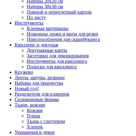
Наборы 20х20 см
Наборы 30х30 см
Пивной и переплетный картон
По листу
Инструменты
Клеевые материалы
Ножницы, ножи и маты для резки
Приспособления для скрапбукинга
Квиллинг и декупаж
Декупажные карты
Заготовки для декорирования
Инструменты для квиллинга
Полоски для квиллинга
Кружево
Ленты, шнуры, резинки
Наборы для творчества
Новый год!
Разделители для планеров
Силиконовые формы
Ткани, кожзам
Кожзам
Плюш
Ткань с глиттером
Хлопок
Украшения и декор