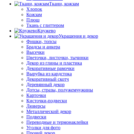
Ткани, кожзам
Хлопок
Кожзам
Плюш
Ткань с глиттером
Кружево
Украшения и декор
Фишки, топсы
Брадсы и анкера
Высечки
Цветочки, листочки, тычинки
Декор из глины и пластика
Декоративные рамочки
Вырубка из кардстока
Декоративный скотч
Деревянный декор
Дотсы, стразы, полужемчужины
Карточки
Кисточки-подвески
Люверсы
Металлический декор
Подвески
Переводные и термонаклейки
Уголки для фото
Прочий декор