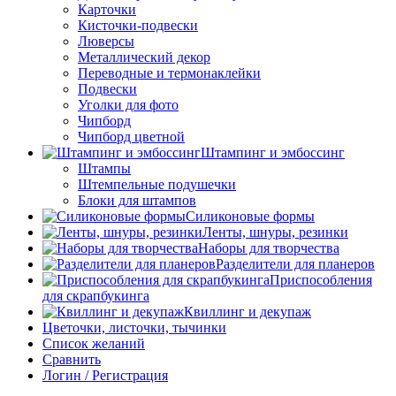
Карточки
Кисточки-подвески
Люверсы
Металлический декор
Переводные и термонаклейки
Подвески
Уголки для фото
Чипборд
Чипборд цветной
Штампинг и эмбоссинг
Штампы
Штемпельные подушечки
Блоки для штампов
Силиконовые формы
Ленты, шнуры, резинки
Наборы для творчества
Разделители для планеров
Приспособления
для скрапбукинга
Квиллинг и декупаж
Цветочки, листочки, тычинки
Список желаний
Сравнить
Логин / Регистрация