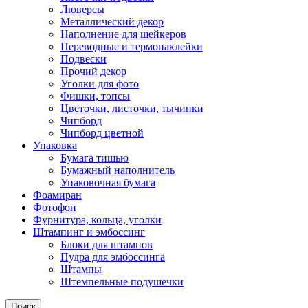
Люверсы
Металлический декор
Наполнение для шейкеров
Переводные и термонаклейки
Подвески
Прочий декор
Уголки для фото
Фишки, топсы
Цветочки, листочки, тычинки
Чипборд
Чипборд цветной
Упаковка
Бумага тишью
Бумажный наполнитель
Упаковочная бумага
Фоамиран
Фотофон
Фурнитура, кольца, уголки
Штампинг и эмбоссинг
Блоки для штампов
Пудра для эмбоссинга
Штампы
Штемпельные подушечки
Поиск