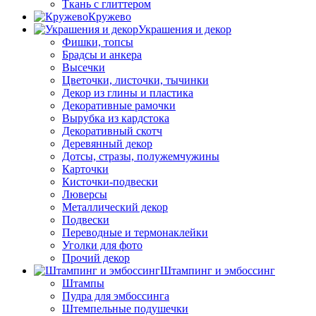
Ткань с глиттером
Кружево
Украшения и декор
Фишки, топсы
Брадсы и анкера
Высечки
Цветочки, листочки, тычинки
Декор из глины и пластика
Декоративные рамочки
Вырубка из кардстока
Декоративный скотч
Деревянный декор
Дотсы, стразы, полужемчужины
Карточки
Кисточки-подвески
Люверсы
Металлический декор
Подвески
Переводные и термонаклейки
Уголки для фото
Прочий декор
Штампинг и эмбоссинг
Штампы
Пудра для эмбоссинга
Штемпельные подушечки