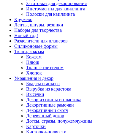
Заготовки для декорирования
Инструменты для квиллинга
Полоски для квиллинга
Кружево
Ленты, шнуры, резинки
Наборы для творчества
Новый год!
Разделители для планеров
Силиконовые формы
Ткани, кожзам
Кожзам
Плюш
Ткань с глиттером
Хлопок
Украшения и декор
Брадсы и анкера
Вырубка из кардстока
Высечки
Декор из глины и пластика
Декоративные рамочки
Декоративный скотч
Деревянный декор
Дотсы, стразы, полужемчужины
Карточки
Кисточки-подвески