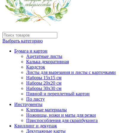
Выбрать категорию
Бумага и картон
Ацетатные листы
Калька декоративная
Кардсток
Листы для вырезания и листы с карточками
Наборы 15х15 см
Наборы 20х20 см
Наборы 30х30 см
Пивной и переплетный картон
По листу
Инструменты
Клеевые материалы
Ножницы, ножи и маты для резки
Приспособления для скрапбукинга
Квиллинг и декупаж
Декупажные карты