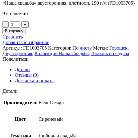
«Наша свадьба» двусторонняя, плотность 190 г/м (FD1003705)
9 в наличии
Количество
товара
В корзину
Бумага
Сравнить
для
Добавить в избранное
скрапбукинга
Артикул:
FD1003705
Категория:
По листу
Метки:
Горошек
,
30,5х30,5см
Двусторонняя
,
Коллекция Наша Свадьба
,
Любовь и свадьба
«Жених»
Поделиться:
коллекция
«Наша
Детали
свадьба»
Отзывы (0)
(Fleur
Доставка и оплата
design)
Детали
Производитель
Fleur Design
Цвет
Сиреневый
Тематика
Любовь и свадьба