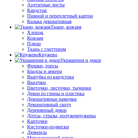
Ацетатные листы
Кардсток
Пивной и переплетный картон
Калька декоративная
Ткани, кожзам
Хлопок
Кожзам
Плюш
Ткань с глиттером
Кружево
Украшения и декор
Фишки, топсы
Брадсы и анкера
Вырубка из кардстока
Высечки
Цветочки, листочки, тычинки
Декор из глины и пластика
Декоративные рамочки
Декоративный скотч
Деревянный декор
Дотсы, стразы, полужемчужины
Карточки
Кисточки-подвески
Люверсы
Металлический декор