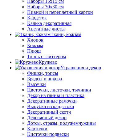
Наборы 15х15 см
Наборы 30х30 см
Пивной и переплетный картон
Кардсток
Калька декоративная
Ацетатные листы
Ткани, кожзам
Хлопок
Кожзам
Плюш
Ткань с глиттером
Кружево
Украшения и декор
Фишки, топсы
Брадсы и анкера
Высечки
Цветочки, листочки, тычинки
Декор из глины и пластика
Декоративные рамочки
Вырубка из кардстока
Декоративный скотч
Деревянный декор
Дотсы, стразы, полужемчужины
Карточки
Кисточки-подвески