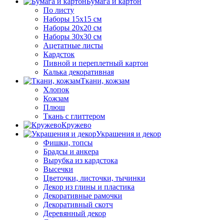
Бумага и картон
По листу
Наборы 15х15 см
Наборы 20х20 см
Наборы 30х30 см
Ацетатные листы
Кардсток
Пивной и переплетный картон
Калька декоративная
Ткани, кожзам
Хлопок
Кожзам
Плюш
Ткань с глиттером
Кружево
Украшения и декор
Фишки, топсы
Брадсы и анкера
Вырубка из кардстока
Высечки
Цветочки, листочки, тычинки
Декор из глины и пластика
Декоративные рамочки
Декоративный скотч
Деревянный декор