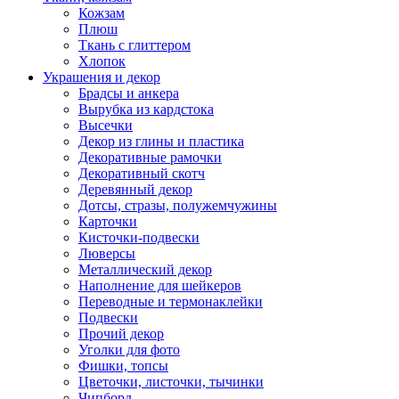
Кожзам
Плюш
Ткань с глиттером
Хлопок
Украшения и декор
Брадсы и анкера
Вырубка из кардстока
Высечки
Декор из глины и пластика
Декоративные рамочки
Декоративный скотч
Деревянный декор
Дотсы, стразы, полужемчужины
Карточки
Кисточки-подвески
Люверсы
Металлический декор
Наполнение для шейкеров
Переводные и термонаклейки
Подвески
Прочий декор
Уголки для фото
Фишки, топсы
Цветочки, листочки, тычинки
Чипборд