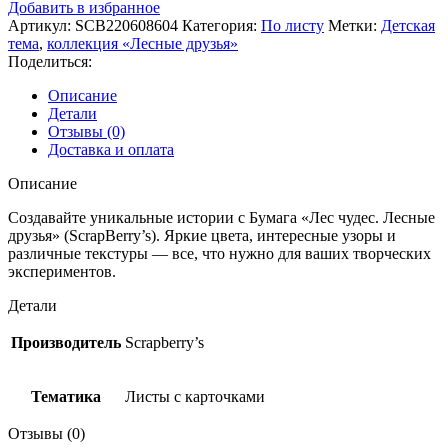
для
Добавить в избранное
скрапбукинга
Артикул:
SCB220608604
Категория:
По листу
Метки:
Детская
30,5х30,5см
тема
,
коллекция «Лесные друзья»
«Лес
Поделиться:
чудес»
коллекция
Описание
«Лесные
Детали
друзья»
Отзывы (0)
(ScrapBerry’s)
Доставка и оплата
Описание
Создавайте уникальные истории с Бумага «Лес чудес. Лесные
друзья» (ScrapBerry’s). Яркие цвета, интересные узоры и
различные текстуры — все, что нужно для ваших творческих
экспериментов.
Детали
Производитель
Scrapberry’s
Тематика
Листы с карточками
Отзывы (0)