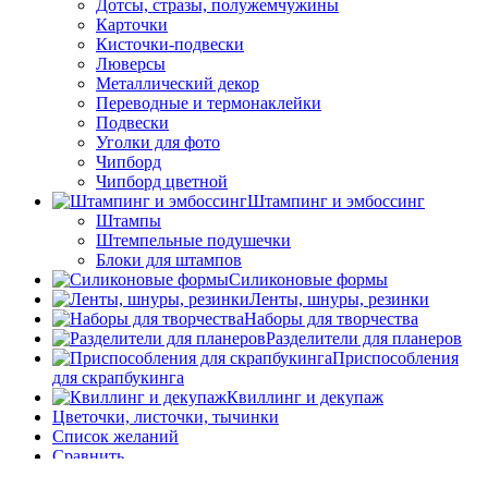
Дотсы, стразы, полужемчужины
Карточки
Кисточки-подвески
Люверсы
Металлический декор
Переводные и термонаклейки
Подвески
Уголки для фото
Чипборд
Чипборд цветной
Штампинг и эмбоссинг
Штампы
Штемпельные подушечки
Блоки для штампов
Силиконовые формы
Ленты, шнуры, резинки
Наборы для творчества
Разделители для планеров
Приспособления
для скрапбукинга
Квиллинг и декупаж
Цветочки, листочки, тычинки
Список желаний
Сравнить
Логин / Регистрация