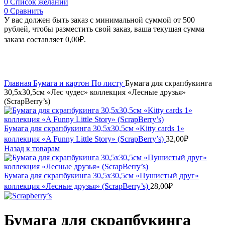
0
Список желаний
0
Сравнить
У вас должен быть заказ с минимальной суммой от 500
рублей, чтобы разместить свой заказ, ваша текущая сумма
заказа составляет
0,00
₽
.
Увеличить
Главная
Бумага и картон
По листу
Бумага для скрапбукинга
30,5х30,5см «Лес чудес» коллекция «Лесные друзья»
(ScrapBerry’s)
Бумага для скрапбукинга 30,5х30,5см «Kitty cards 1»
коллекция «A Funny Little Story» (ScrapBerry’s)
32,00
₽
Назад к товарам
Бумага для скрапбукинга 30,5х30,5см «Пушистый друг»
коллекция «Лесные друзья» (ScrapBerry’s)
28,00
₽
Бумага для скрапбукинга