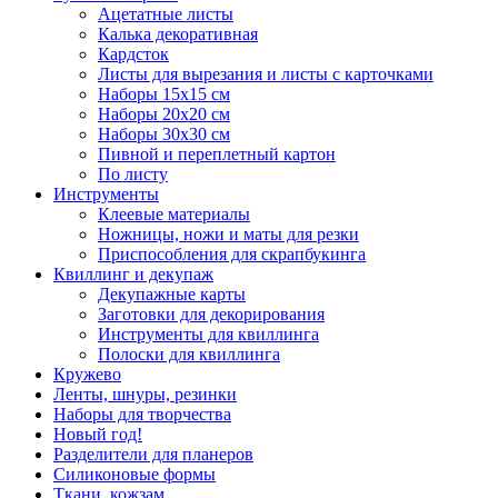
Ацетатные листы
Калька декоративная
Кардсток
Листы для вырезания и листы с карточками
Наборы 15х15 см
Наборы 20х20 см
Наборы 30х30 см
Пивной и переплетный картон
По листу
Инструменты
Клеевые материалы
Ножницы, ножи и маты для резки
Приспособления для скрапбукинга
Квиллинг и декупаж
Декупажные карты
Заготовки для декорирования
Инструменты для квиллинга
Полоски для квиллинга
Кружево
Ленты, шнуры, резинки
Наборы для творчества
Новый год!
Разделители для планеров
Силиконовые формы
Ткани, кожзам