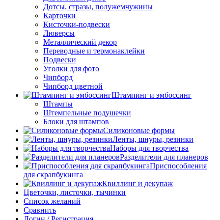
Дотсы, стразы, полужемчужины
Карточки
Кисточки-подвески
Люверсы
Металлический декор
Переводные и термонаклейки
Подвески
Уголки для фото
Чипборд
Чипборд цветной
Штампинг и эмбоссинг
Штампы
Штемпельные подушечки
Блоки для штампов
Силиконовые формы
Ленты, шнуры, резинки
Наборы для творчества
Разделители для планеров
Приспособления
для скрапбукинга
Квиллинг и декупаж
Цветочки, листочки, тычинки
Список желаний
Сравнить
Логин / Регистрация