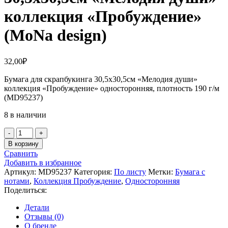
коллекция «Пробуждение»
(MoNa design)
32,00
₽
Бумага для скрапбукинга 30,5х30,5см «Мелодия души»
коллекция «Пробуждение» односторонняя, плотность 190 г/м
(MD95237)
8 в наличии
Количество
товара
В корзину
Бумага
Сравнить
для
Добавить в избранное
скрапбукинга
Артикул:
MD95237
Категория:
По листу
Метки:
Бумага с
30,5х30,5см
нотами
,
Коллекция Пробуждение
,
Односторонняя
«Мелодия
Поделиться:
души»
коллекция
Детали
«Пробуждение»
Отзывы (0)
(MoNa
О бренде