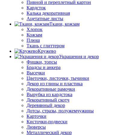
Пивной и переплетный картон
Кардсток
Калька декоративная
Ацетатные листы
Ткани, кожзам
Хлопок
Кожзам
Плюш
Ткань с глиттером
Кружево
Украшения и декор
Фишки, топсы
Брадсы и анкера
Высечки
Цветочки, листочки, тычинки
Декор из глины и пластика
Декоративные рамочки
Вырубка из кардстока
Декоративный скотч
Деревянный декор
Дотсы, стразы, полужемчужины
Карточки
Кисточки-подвески
Люверсы
Металлический декор