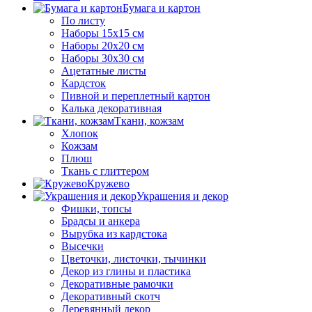
Бумага и картон
По листу
Наборы 15х15 см
Наборы 20х20 см
Наборы 30х30 см
Ацетатные листы
Кардсток
Пивной и переплетный картон
Калька декоративная
Ткани, кожзам
Хлопок
Кожзам
Плюш
Ткань с глиттером
Кружево
Украшения и декор
Фишки, топсы
Брадсы и анкера
Вырубка из кардстока
Высечки
Цветочки, листочки, тычинки
Декор из глины и пластика
Декоративные рамочки
Декоративный скотч
Деревянный декор