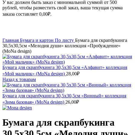
У вас должен быть заказ с минимальной суммой от 500
рублей, чтобы разместить свой заказ, ваша текущая сумма
заказа составляет
0,00
₽
.
Увеличить
Главная
Бумага и картон
По листу
Бумага для скрапбукинга
30,5х30,5см «Мелодия души» коллекция «Пробуждение»
(MoNa design)
Бумага для скрапбукинга 30,5х30,5см «Алфавит» коллекция
«Мой мальчик» (MoNa design)
28,00
₽
Назад к товарам
Бумага для скрапбукинга 30,5х30,5см «Винный» коллекция
«Зима базовая» (MoNa design)
26,00
₽
Бумага для скрапбукинга
30,5х30,5см «Мелодия души»