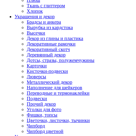
Плюш
Ткань с глиттером
Хлопок
Украшения и декор
Брадсы и анкера
Вырубка из кардстока
Высечки
Декор из глины и пластика
Декоративные рамочки
Декоративный скотч
Деревянный декор
Дотсы, стразы, полужемчужины
Карточки
Кисточки-подвески
Люверсы
Металлический декор
Наполнение для шейкеров
Переводные и термонаклейки
Подвески
Прочий декор
Уголки для фото
Фишки, топсы
Цветочки, листочки, тычинки
Чипборд
Чипборд цветной