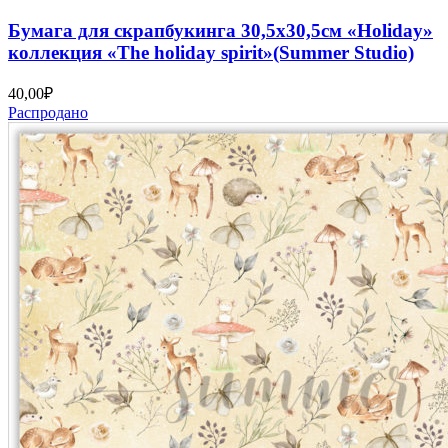
Бумага для скрапбукинга 30,5х30,5см «Holiday»
коллекция «The holiday spirit»(Summer Studio)
40,00
₽
Распродано