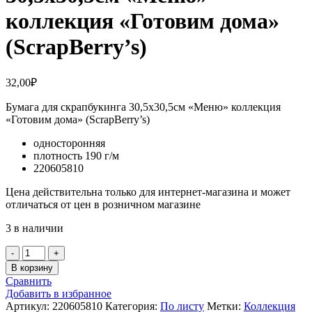
коллекция «Готовим дома»
(ScrapBerry’s)
32,00
₽
Бумага для скрапбукинга 30,5х30,5см «Меню» коллекция
«Готовим дома» (ScrapBerry’s)
односторонняя
плотность 190 г/м
220605810
Цена действительна только для интернет-магазина и может
отличаться от цен в розничном магазине
3 в наличии
Количество
товара
В корзину
Бумага
Сравнить
для
Добавить в избранное
скрапбукинга
Артикул:
220605810
Категория:
По листу
Метки:
Коллекция