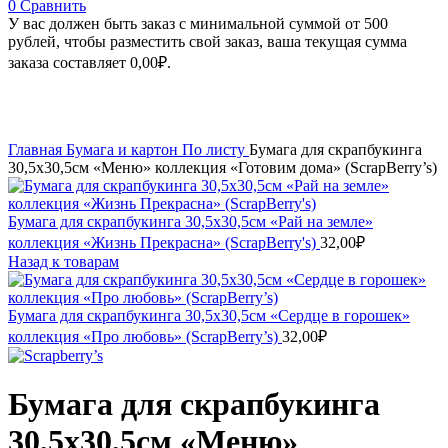
0
Сравнить
У вас должен быть заказ с минимальной суммой от 500
рублей, чтобы разместить свой заказ, ваша текущая сумма
заказа составляет
0,00
₽
.
Увеличить
Главная
Бумага и картон
По листу
Бумага для скрапбукинга
30,5х30,5см «Меню» коллекция «Готовим дома» (ScrapBerry’s)
Бумага для скрапбукинга 30,5х30,5см «Рай на земле»
коллекция «Жизнь Прекрасна» (ScrapBerry's)
32,00
₽
Назад к товарам
Бумага для скрапбукинга 30,5х30,5см «Сердце в горошек»
коллекция «Про любовь» (ScrapBerry’s)
32,00
₽
Бумага для скрапбукинга
30,5х30,5см «Меню»