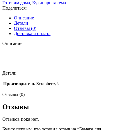
30,5х30,5см
Готовим дома
,
Кулинарная тема
«Меню»
Поделиться:
коллекция
«Готовим
Описание
дома»
Детали
(ScrapBerry’s)
Отзывы (0)
Доставка и оплата
Описание
Детали
Производитель
Scrapberry’s
Отзывы (0)
Отзывы
Отзывов пока нет.
Будьте первым, кто оставил отзыв на “Бумага для