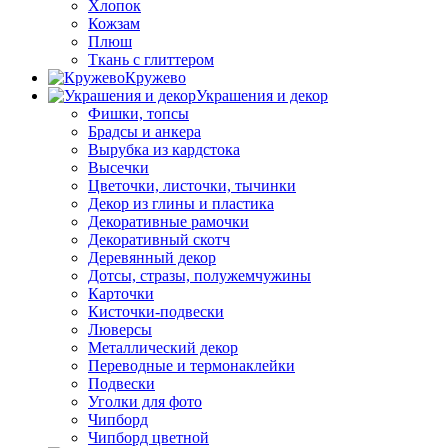
Хлопок
Кожзам
Плюш
Ткань с глиттером
Кружево
Украшения и декор
Фишки, топсы
Брадсы и анкера
Вырубка из кардстока
Высечки
Цветочки, листочки, тычинки
Декор из глины и пластика
Декоративные рамочки
Декоративный скотч
Деревянный декор
Дотсы, стразы, полужемчужины
Карточки
Кисточки-подвески
Люверсы
Металлический декор
Переводные и термонаклейки
Подвески
Уголки для фото
Чипборд
Чипборд цветной