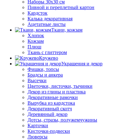
Наборы 30х30 см
Пивной и переплетный картон
Кардсток
Калька декоративная
Ацетатные листы
Ткани, кожзам
Хлопок
Кожзам
Плюш
Ткань с глиттером
Кружево
Украшения и декор
Фишки, топсы
Брадсы и анкера
Высечки
Цветочки, листочки, тычинки
Декор из глины и пластика
Декоративные рамочки
Вырубка из кардстока
Декоративный скотч
Деревянный декор
Дотсы, стразы, полужемчужины
Карточки
Кисточки-подвески
Люверсы