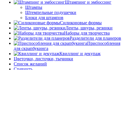
Штампинг и эмбоссинг
Штампы
Штемпельные подушечки
Блоки для штампов
Силиконовые формы
Ленты, шнуры, резинки
Наборы для творчества
Разделители для планеров
Приспособления
для скрапбукинга
Квиллинг и декупаж
Цветочки, листочки, тычинки
Список желаний
Сравнить
Логин / Регистрация
Корзина
Закрыть
Вход
Закрыть
Нет аккаунта?
Создать аккаунт
Мы используем файлы cookie, чтобы улучшить работe на