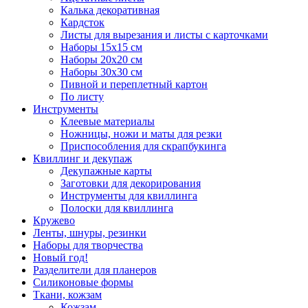
Калька декоративная
Кардсток
Листы для вырезания и листы с карточками
Наборы 15х15 см
Наборы 20х20 см
Наборы 30х30 см
Пивной и переплетный картон
По листу
Инструменты
Клеевые материалы
Ножницы, ножи и маты для резки
Приспособления для скрапбукинга
Квиллинг и декупаж
Декупажные карты
Заготовки для декорирования
Инструменты для квиллинга
Полоски для квиллинга
Кружево
Ленты, шнуры, резинки
Наборы для творчества
Новый год!
Разделители для планеров
Силиконовые формы
Ткани, кожзам
Кожзам