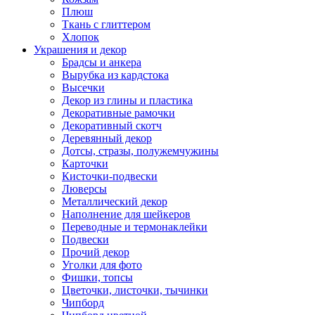
Плюш
Ткань с глиттером
Хлопок
Украшения и декор
Брадсы и анкера
Вырубка из кардстока
Высечки
Декор из глины и пластика
Декоративные рамочки
Декоративный скотч
Деревянный декор
Дотсы, стразы, полужемчужины
Карточки
Кисточки-подвески
Люверсы
Металлический декор
Наполнение для шейкеров
Переводные и термонаклейки
Подвески
Прочий декор
Уголки для фото
Фишки, топсы
Цветочки, листочки, тычинки
Чипборд