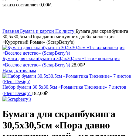
заказа составляет
0,00
₽
.
Увеличить
Главная
Бумага и картон
По листу
Бумага для скрапбукинга
30,5х30,5см «Пора давно минувших дней» коллекция
«Курортный Роман» (ScrapBerry’s)
Бумага для скрапбукинга 30,5х30,5см «Тэги» коллекция
«Веселое детство» (ScrapBerry’s)
28,00
₽
Назад к товарам
Набор бумаги 30,5х30,5см «Романтика Тиснение» 7 листов
(Fleur Design)
182,00
₽
Бумага для скрапбукинга
30,5х30,5см «Пора давно