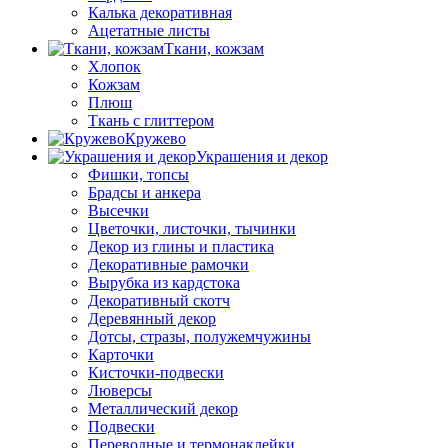
Калька декоративная
Ацетатные листы
Ткани, кожзам
Хлопок
Кожзам
Плюш
Ткань с глиттером
Кружево
Украшения и декор
Фишки, топсы
Брадсы и анкера
Высечки
Цветочки, листочки, тычинки
Декор из глины и пластика
Декоративные рамочки
Вырубка из кардстока
Декоративный скотч
Деревянный декор
Дотсы, стразы, полужемчужины
Карточки
Кисточки-подвески
Люверсы
Металлический декор
Подвески
Переводные и термонаклейки