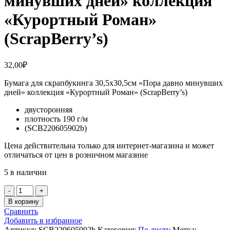
минувших дней» коллекция
«Курортный Роман»
(ScrapBerry’s)
32,00
₽
Бумага для скрапбукинга 30,5х30,5см «Пора давно минувших
дней» коллекция «Курортный Роман» (ScrapBerry’s)
двусторонняя
плотность 190 г/м
(SCB220605902b)
Цена действительна только для интернет-магазина и может
отличаться от цен в розничном магазине
5 в наличии
Количество
товара
В корзину
Бумага
Сравнить
для
Добавить в избранное
скрапбукинга
Артикул:
SCB220605902b
Категория:
По листу
Метка: