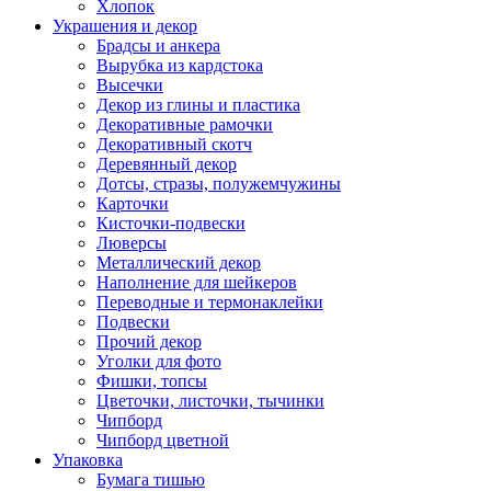
Хлопок
Украшения и декор
Брадсы и анкера
Вырубка из кардстока
Высечки
Декор из глины и пластика
Декоративные рамочки
Декоративный скотч
Деревянный декор
Дотсы, стразы, полужемчужины
Карточки
Кисточки-подвески
Люверсы
Металлический декор
Наполнение для шейкеров
Переводные и термонаклейки
Подвески
Прочий декор
Уголки для фото
Фишки, топсы
Цветочки, листочки, тычинки
Чипборд
Чипборд цветной
Упаковка
Бумага тишью