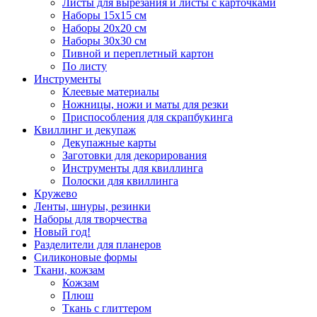
Листы для вырезания и листы с карточками
Наборы 15х15 см
Наборы 20х20 см
Наборы 30х30 см
Пивной и переплетный картон
По листу
Инструменты
Клеевые материалы
Ножницы, ножи и маты для резки
Приспособления для скрапбукинга
Квиллинг и декупаж
Декупажные карты
Заготовки для декорирования
Инструменты для квиллинга
Полоски для квиллинга
Кружево
Ленты, шнуры, резинки
Наборы для творчества
Новый год!
Разделители для планеров
Силиконовые формы
Ткани, кожзам
Кожзам
Плюш
Ткань с глиттером