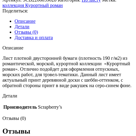
30,5х30,5см
коллекция Курортный роман
«Пора
Поделиться:
давно
минувших
Описание
дней»
Детали
коллекция
Отзывы (0)
«Курортный
Доставка и оплата
Роман»
(ScrapBerry’s)
Описание
Лист плотной двусторонней бумаги (плотность 190 г/м2) из
романтической, морской, курортной коллекции «Курортный
роман». Отлично подойдет для оформления отпускных,
морских работ, для трэвел-тематики. Данный лист имеет
актуальный принт деревянной доски с шебби-оттенком, с
обратной стороны принт в виде ракушек на серо-синем фоне.
Детали
Производитель
Scrapberry’s
Отзывы (0)
Отзывы