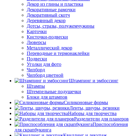
Декор из глины и пластика
Декоративные рамочки
Декоративный скотч
Деревянный декор
Дотсы, стразы, полужемчужины
Карточки
Кисточки-подвески
Люверсы
Металлический декор
Переводные и термонаклейки
Подвески
Уголки для фото
Чипборд
Чипборд цветной
Штампинг и эмбоссинг
Штампы
Штемпельные подушечки
Блоки для штампов
Силиконовые формы
Ленты, шнуры, резинки
Наборы для творчества
Разделители для планеров
Приспособления
для скрапбукинга
Квиллинг и декупаж