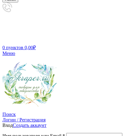
0
пунктов
0,00
₽
Меню
Поиск
Логин / Регистрация
Вход
Создать аккаунт
Имя пользователя или Email
*