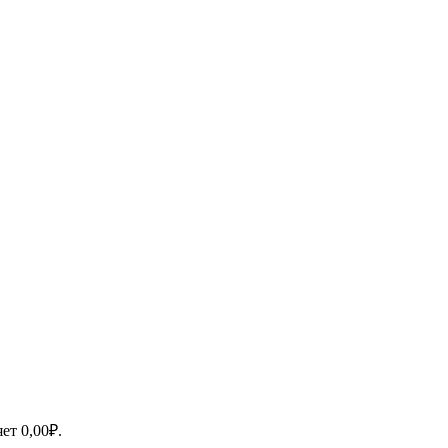
яет
0,00
₽
.