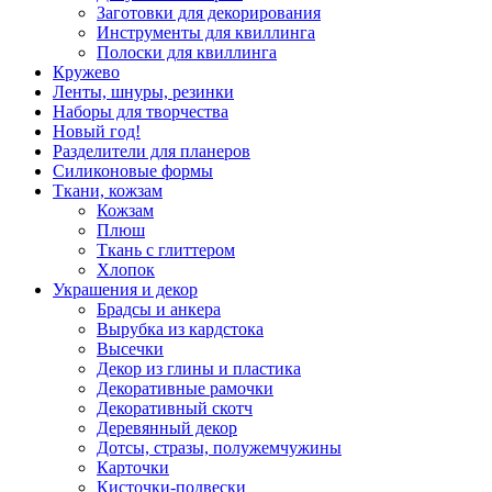
Заготовки для декорирования
Инструменты для квиллинга
Полоски для квиллинга
Кружево
Ленты, шнуры, резинки
Наборы для творчества
Новый год!
Разделители для планеров
Силиконовые формы
Ткани, кожзам
Кожзам
Плюш
Ткань с глиттером
Хлопок
Украшения и декор
Брадсы и анкера
Вырубка из кардстока
Высечки
Декор из глины и пластика
Декоративные рамочки
Декоративный скотч
Деревянный декор
Дотсы, стразы, полужемчужины
Карточки
Кисточки-подвески