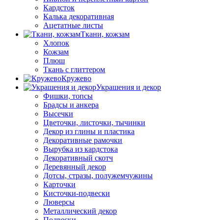
Кардсток
Калька декоративная
Ацетатные листы
Ткани, кожзам
Хлопок
Кожзам
Плюш
Ткань с глиттером
Кружево
Украшения и декор
Фишки, топсы
Брадсы и анкера
Высечки
Цветочки, листочки, тычинки
Декор из глины и пластика
Декоративные рамочки
Вырубка из кардстока
Декоративный скотч
Деревянный декор
Дотсы, стразы, полужемчужины
Карточки
Кисточки-подвески
Люверсы
Металлический декор
Подвески