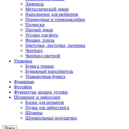
Люверсы
Металлический декор
Наполнение для шейкеров
Переводные и термонаклейки
Подвески
Прочий декор
Уголки для фото
Фишки, топсы
Цветочки, листочки, тычинки
Чипборд
Чипборд цветной
Упаковка
Бумага тишью
Бумажный наполнитель
Упаковочная бумага
Фоамиран
Фотофон
Фурнитура, кольца, уголки
Штампинг и эмбоссинг
Блоки для штампов
Пудра для эмбоссинга
Штампы
Штемпельные подушечки
Поиск