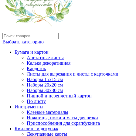
Выбрать категорию
Бумага и картон
Ацетатные листы
Калька декоративная
Кардсток
Листы для вырезания и листы с карточками
Наборы 15х15 см
Наборы 20х20 см
Наборы 30х30 см
Пивной и переплетный картон
По листу
Инструменты
Клеевые материалы
Ножницы, ножи и маты для резки
Приспособления для скрапбукинга
Квиллинг и декупаж
Декупажные карты