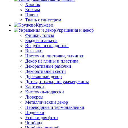
Хлопок
Кожзам
Плюш
Ткань с глиттером
Кружево
Украшения и декор
Фишки, топсы
Брадсы и анкера
Вырубка из кардстока
Высечки
Цветочки, листочки, тычинки
Декор из глины и пластика
Декоративные рамочки
Декоративный скотч
Деревянный декор
Дотсы, стразы, полужемчужины
Карточки
Кисточки-подвески
Люверсы
Металлический декор
Переводные и термонаклейки
Подвески
Уголки для фото
Чипборд
Чипборд цветной