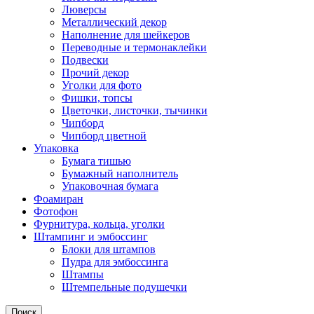
Люверсы
Металлический декор
Наполнение для шейкеров
Переводные и термонаклейки
Подвески
Прочий декор
Уголки для фото
Фишки, топсы
Цветочки, листочки, тычинки
Чипборд
Чипборд цветной
Упаковка
Бумага тишью
Бумажный наполнитель
Упаковочная бумага
Фоамиран
Фотофон
Фурнитура, кольца, уголки
Штампинг и эмбоссинг
Блоки для штампов
Пудра для эмбоссинга
Штампы
Штемпельные подушечки
Поиск