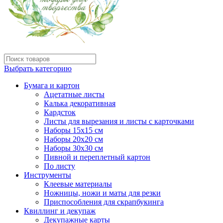
Выбрать категорию
Бумага и картон
Ацетатные листы
Калька декоративная
Кардсток
Листы для вырезания и листы с карточками
Наборы 15х15 см
Наборы 20х20 см
Наборы 30х30 см
Пивной и переплетный картон
По листу
Инструменты
Клеевые материалы
Ножницы, ножи и маты для резки
Приспособления для скрапбукинга
Квиллинг и декупаж
Декупажные карты