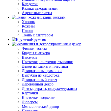
Кардсток
Калька декоративная
Ацетатные листы
Ткани, кожзам
Хлопок
Кожзам
Плюш
Ткань с глиттером
Кружево
Украшения и декор
Фишки, топсы
Брадсы и анкера
Высечки
Цветочки, листочки, тычинки
Декор из глины и пластика
Декоративные рамочки
Вырубка из кардстока
Декоративный скотч
Деревянный декор
Дотсы, стразы, полужемчужины
Карточки
Кисточки-подвески
Люверсы
Металлический декор
Подвески