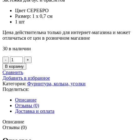
Цвет СЕРЕБРО
Размер: 1 х 0,7 см
1 шт
Цена действительна только для интернет-магазина и может
отличаться от цен в розничном магазине
30 в наличии
Количество
товара
В корзину
Застежка
Сравнить
для
Добавить в избранное
бус
Категория:
Фурнитура, кольца, уголки
и
Поделиться:
браслетов,
цвет
Описание
СЕРЕБРО
Отзывы (0)
Доставка и оплата
Описание
Отзывы (0)