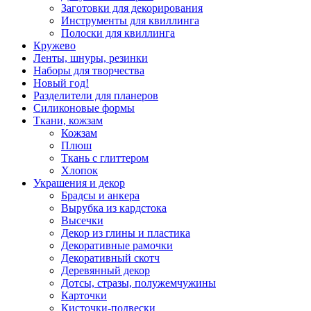
Заготовки для декорирования
Инструменты для квиллинга
Полоски для квиллинга
Кружево
Ленты, шнуры, резинки
Наборы для творчества
Новый год!
Разделители для планеров
Силиконовые формы
Ткани, кожзам
Кожзам
Плюш
Ткань с глиттером
Хлопок
Украшения и декор
Брадсы и анкера
Вырубка из кардстока
Высечки
Декор из глины и пластика
Декоративные рамочки
Декоративный скотч
Деревянный декор
Дотсы, стразы, полужемчужины
Карточки
Кисточки-подвески