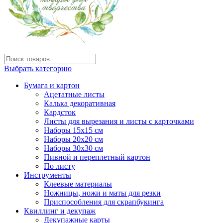
Выбрать категорию
Бумага и картон
Ацетатные листы
Калька декоративная
Кардсток
Листы для вырезания и листы с карточками
Наборы 15х15 см
Наборы 20х20 см
Наборы 30х30 см
Пивной и переплетный картон
По листу
Инструменты
Клеевые материалы
Ножницы, ножи и маты для резки
Приспособления для скрапбукинга
Квиллинг и декупаж
Декупажные карты