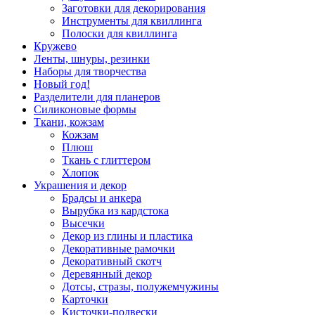
Заготовки для декорирования
Инструменты для квиллинга
Полоски для квиллинга
Кружево
Ленты, шнуры, резинки
Наборы для творчества
Новый год!
Разделители для планеров
Силиконовые формы
Ткани, кожзам
Кожзам
Плюш
Ткань с глиттером
Хлопок
Украшения и декор
Брадсы и анкера
Вырубка из кардстока
Высечки
Декор из глины и пластика
Декоративные рамочки
Декоративный скотч
Деревянный декор
Дотсы, стразы, полужемчужины
Карточки
Кисточки-подвески