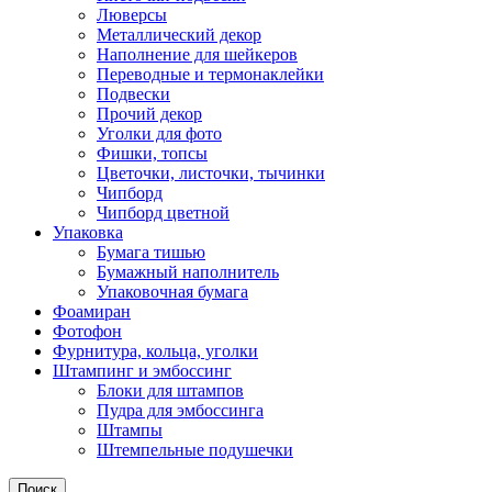
Люверсы
Металлический декор
Наполнение для шейкеров
Переводные и термонаклейки
Подвески
Прочий декор
Уголки для фото
Фишки, топсы
Цветочки, листочки, тычинки
Чипборд
Чипборд цветной
Упаковка
Бумага тишью
Бумажный наполнитель
Упаковочная бумага
Фоамиран
Фотофон
Фурнитура, кольца, уголки
Штампинг и эмбоссинг
Блоки для штампов
Пудра для эмбоссинга
Штампы
Штемпельные подушечки
Поиск