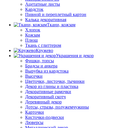
Ацетатные листы
Кардсток
Пивной и переплетный картон
Калька декоративная
Ткани, кожзам
Хлопок
Кожзам
Плюш
Ткань с глиттером
Кружево
Украшения и декор
Фишки, топсы
Брадсы и анкера
Вырубка из кардстока
Высечки
Цветочки, листочки, тычинки
Декор из глины и пластика
Декоративные рамочки
Декоративный скотч
Деревянный декор
Дотсы, стразы, полужемчужины
Карточки
Кисточки-подвески
Люверсы
Металлический декор