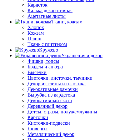
Кардсток
Калька декоративная
Ацетатные листы
Ткани, кожзам
Хлопок
Кожзам
Плюш
Ткань с глиттером
Кружево
Украшения и декор
Фишки, топсы
Брадсы и анкера
Высечки
Цветочки, листочки, тычинки
Декор из глины и пластика
Декоративные рамочки
Вырубка из кардстока
Декоративный скотч
Деревянный декор
Дотсы, стразы, полужемчужины
Карточки
Кисточки-подвески
Люверсы
Металлический декор
Подвески