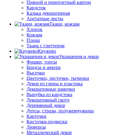
Пивной и переплетный картон
Кардсток
Калька декоративная
Ацетатные листы
Ткани, кожзам
Хлопок
Кожзам
Плюш
Ткань с глиттером
Кружево
Украшения и декор
Фишки, топсы
Брадсы и анкера
Высечки
Цветочки, листочки, тычинки
Декор из глины и пластика
Декоративные рамочки
Вырубка из кардстока
Декоративный скотч
Деревянный декор
Дотсы, стразы, полужемчужины
Карточки
Кисточки-подвески
Люверсы
Металлический декор