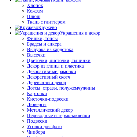
Хлопок
Кожзам
Плюш
Ткань с глиттером
Кружево
Украшения и декор
Фишки, топсы
Брадсы и анкера
Вырубка из кардстока
Высечки
Цветочки, листочки, тычинки
Декор из глины и пластика
Декоративные рамочки
Декоративный скотч
Деревянный декор
Дотсы, стразы, полужемчужины
Карточки
Кисточки-подвески
Люверсы
Металлический декор
Переводные и термонаклейки
Подвески
Уголки для фото
Чипборд