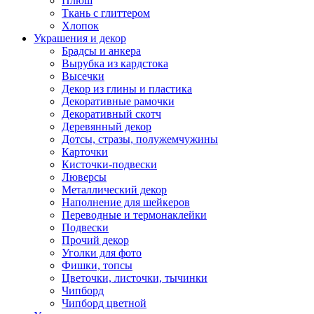
Плюш
Ткань с глиттером
Хлопок
Украшения и декор
Брадсы и анкера
Вырубка из кардстока
Высечки
Декор из глины и пластика
Декоративные рамочки
Декоративный скотч
Деревянный декор
Дотсы, стразы, полужемчужины
Карточки
Кисточки-подвески
Люверсы
Металлический декор
Наполнение для шейкеров
Переводные и термонаклейки
Подвески
Прочий декор
Уголки для фото
Фишки, топсы
Цветочки, листочки, тычинки
Чипборд
Чипборд цветной