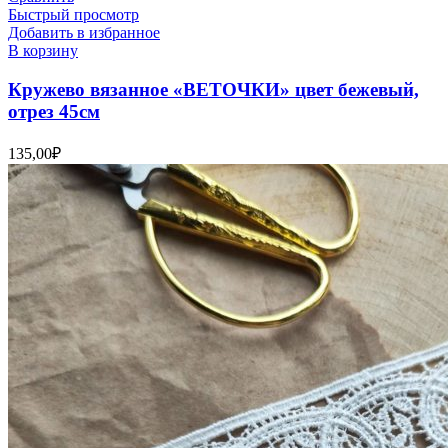
Быстрый просмотр
Добавить в избранное
В корзину
Кружево вязанное «ВЕТОЧКИ» цвет бежевый,
отрез 45см
135,00
₽