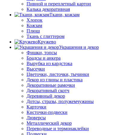
Пивной и переплетный картон
Калька декоративная
Ткани, кожзам
Хлопок
Кожзам
Плюш
Ткань с глиттером
Кружево
Украшения и декор
Фишки, топсы
Брадсы и анкера
Вырубка из кардстока
Высечки
Цветочки, листочки, тычинки
Декор из глины и пластика
Декоративные рамочки
Декоративный скотч
Деревянный декор
Дотсы, стразы, полужемчужины
Карточки
Кисточки-подвески
Люверсы
Металлический декор
Переводные и термонаклейки
Подвески