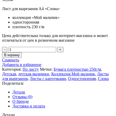
Лист для вырезания А4 «Слова»
коллекция «Мой мальчик»
односторонняя
плотность 230 г/м
Цена действительна только для интернет-магазина и может
отличаться от цен в розничном магазине
Количество
товара
В корзину
Лист
Сравнить
для
Добавить в избранное
вырезания
Категория:
По листу
Метки:
Бумага плотностью 250г/м
,
А4
Детская
,
детская мальчики
,
Коллекция Мой мальчик
,
Листы
«Слова»
для вырезания
,
Листы с карточками
,
Односторонняя
,
Слова
коллекция
Поделиться:
«Мой
мальчик»
Детали
(MoNa
Отзывы (0)
design)
О бренде
Доставка и оплата
Детали