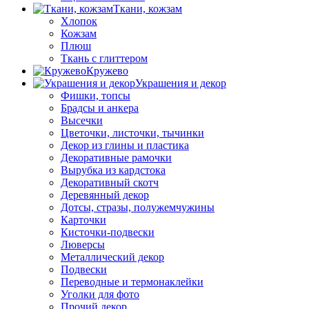
Ткани, кожзам
Хлопок
Кожзам
Плюш
Ткань с глиттером
Кружево
Украшения и декор
Фишки, топсы
Брадсы и анкера
Высечки
Цветочки, листочки, тычинки
Декор из глины и пластика
Декоративные рамочки
Вырубка из кардстока
Декоративный скотч
Деревянный декор
Дотсы, стразы, полужемчужины
Карточки
Кисточки-подвески
Люверсы
Металлический декор
Подвески
Переводные и термонаклейки
Уголки для фото
Прочий декор