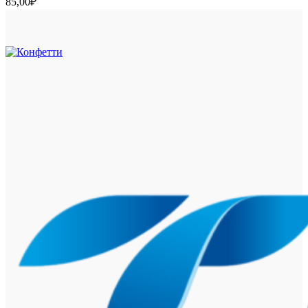
85,00
₽