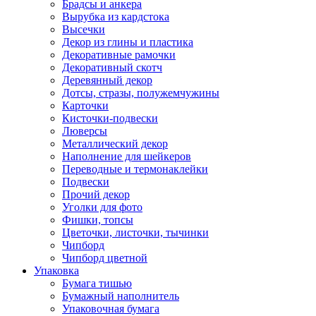
Брадсы и анкера
Вырубка из кардстока
Высечки
Декор из глины и пластика
Декоративные рамочки
Декоративный скотч
Деревянный декор
Дотсы, стразы, полужемчужины
Карточки
Кисточки-подвески
Люверсы
Металлический декор
Наполнение для шейкеров
Переводные и термонаклейки
Подвески
Прочий декор
Уголки для фото
Фишки, топсы
Цветочки, листочки, тычинки
Чипборд
Чипборд цветной
Упаковка
Бумага тишью
Бумажный наполнитель
Упаковочная бумага