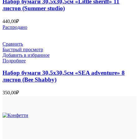
Набор бумаги 30,5х30,5см «Little sheriff» 11
листов (Summer studio)
440,00
₽
Распродано
Сравнить
Быстрый просмотр
Добавить в избранное
Подробнее
Набор бумаги 30,5х30,5см «SEA adventure» 8
листов (Bee Shabby)
350,00
₽