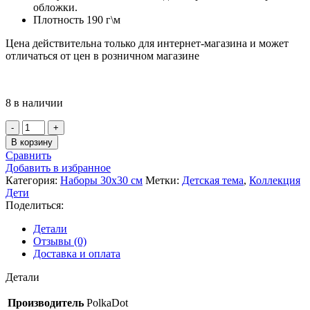
обложки.
Плотность 190 г\м
Цена действительна только для интернет-магазина и может
отличаться от цен в розничном магазине
8 в наличии
Количество
товара
В корзину
Набор
Сравнить
бумаги
Добавить в избранное
30,5х30,5см
Категория:
Наборы 30х30 см
Метки:
Детская тема
,
Коллекция
«Дети»
Дети
8
Поделиться:
листов
(PolkaDot)
Детали
Отзывы (0)
Доставка и оплата
Детали
Производитель
PolkaDot