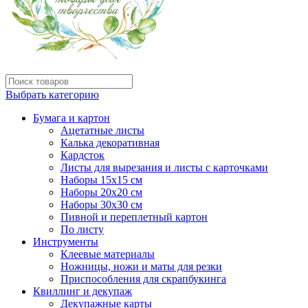
Выбрать категорию
Бумага и картон
Ацетатные листы
Калька декоративная
Кардсток
Листы для вырезания и листы с карточками
Наборы 15х15 см
Наборы 20х20 см
Наборы 30х30 см
Пивной и переплетный картон
По листу
Инструменты
Клеевые материалы
Ножницы, ножи и маты для резки
Приспособления для скрапбукинга
Квиллинг и декупаж
Декупажные карты