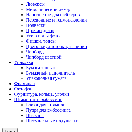
Люверсы
Металлический декор
Наполнение для шейкеров
Переводные и термонаклейки
Подвески
Прочий декор
Уголки для фото
Фишки, топсы
Цветочки, листочки, тычинки
Чипборд
Чипборд цветной
Упаковка
Бумага тишью
Бумажный наполнитель
Упаковочная бумага
Фоамиран
Фотофон
Фурнитура, кольца, уголки
Штампинг и эмбоссинг
Блоки для штампов
Пудра для эмбоссинга
Штампы
Штемпельные подушечки
Поиск