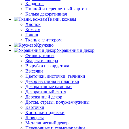
Кардсток
Пивной и переплетный картон
Калька декоративная
Ткани, кожзам
Хлопок
Кожзам
Плюш
Ткань с глиттером
Кружево
Украшения и декор
Фишки, топсы
Брадсы и анкера
Вырубка из кардстока
Высечки
Цветочки, листочки, тычинки
Декор из глины и пластика
Декоративные рамочки
Декоративный скотч
Деревянный декор
Дотсы, стразы, полужемчужины
Карточки
Кисточки-подвески
Люверсы
Металлический декор
Переводные и термонаклейки