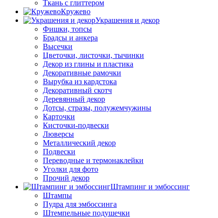
Ткань с глиттером
Кружево
Украшения и декор
Фишки, топсы
Брадсы и анкера
Высечки
Цветочки, листочки, тычинки
Декор из глины и пластика
Декоративные рамочки
Вырубка из кардстока
Декоративный скотч
Деревянный декор
Дотсы, стразы, полужемчужины
Карточки
Кисточки-подвески
Люверсы
Металлический декор
Подвески
Переводные и термонаклейки
Уголки для фото
Прочий декор
Штампинг и эмбоссинг
Штампы
Пудра для эмбоссинга
Штемпельные подушечки