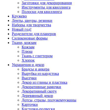
Заготовки для декорирования
Инструменты для квиллинга
Полоски для квиллинга
Кружево
Ленты, шнуры, резинки
Наборы для творчества
Новый год!
Разделители для планеров
Силиконовые формы
Ткани, кожзам
Кожзам
Плюш
Ткань с глиттером
Хлопок
Украшения и декор
Брадсы и анкера
Вырубка из кардстока
Высечки
Декор из глины и пластика
Декоративные рамочки
Декоративный скотч
Деревянный декор
Дотсы, стразы, полужемчужины
Карточки
Кисточки-подвески