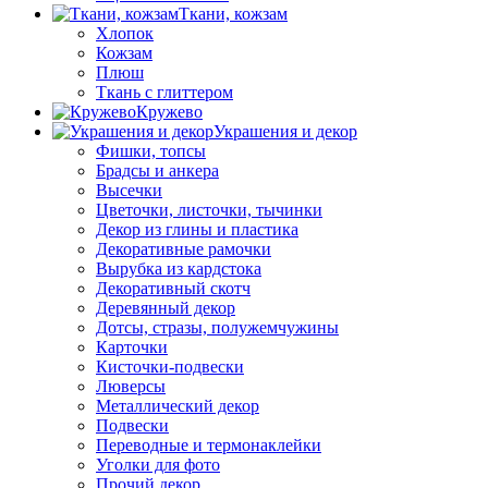
Ткани, кожзам
Хлопок
Кожзам
Плюш
Ткань с глиттером
Кружево
Украшения и декор
Фишки, топсы
Брадсы и анкера
Высечки
Цветочки, листочки, тычинки
Декор из глины и пластика
Декоративные рамочки
Вырубка из кардстока
Декоративный скотч
Деревянный декор
Дотсы, стразы, полужемчужины
Карточки
Кисточки-подвески
Люверсы
Металлический декор
Подвески
Переводные и термонаклейки
Уголки для фото
Прочий декор