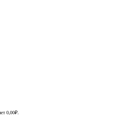
яет
0,00
₽
.