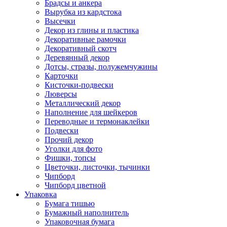
Брадсы и анкера
Вырубка из кардстока
Высечки
Декор из глины и пластика
Декоративные рамочки
Декоративный скотч
Деревянный декор
Дотсы, стразы, полужемчужины
Карточки
Кисточки-подвески
Люверсы
Металлический декор
Наполнение для шейкеров
Переводные и термонаклейки
Подвески
Прочий декор
Уголки для фото
Фишки, топсы
Цветочки, листочки, тычинки
Чипборд
Чипборд цветной
Упаковка
Бумага тишью
Бумажный наполнитель
Упаковочная бумага