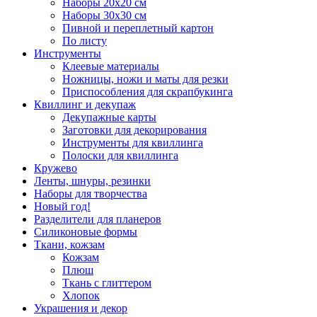
Наборы 20х20 см
Наборы 30х30 см
Пивной и переплетный картон
По листу
Инструменты
Клеевые материалы
Ножницы, ножи и маты для резки
Приспособления для скрапбукинга
Квиллинг и декупаж
Декупажные карты
Заготовки для декорирования
Инструменты для квиллинга
Полоски для квиллинга
Кружево
Ленты, шнуры, резинки
Наборы для творчества
Новый год!
Разделители для планеров
Силиконовые формы
Ткани, кожзам
Кожзам
Плюш
Ткань с глиттером
Хлопок
Украшения и декор