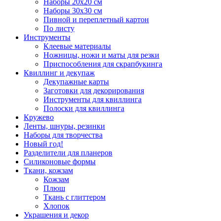
Наборы 20х20 см
Наборы 30х30 см
Пивной и переплетный картон
По листу
Инструменты
Клеевые материалы
Ножницы, ножи и маты для резки
Приспособления для скрапбукинга
Квиллинг и декупаж
Декупажные карты
Заготовки для декорирования
Инструменты для квиллинга
Полоски для квиллинга
Кружево
Ленты, шнуры, резинки
Наборы для творчества
Новый год!
Разделители для планеров
Силиконовые формы
Ткани, кожзам
Кожзам
Плюш
Ткань с глиттером
Хлопок
Украшения и декор