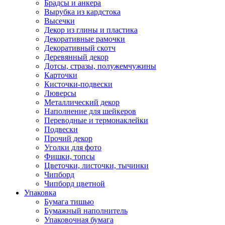
Брадсы и анкера
Вырубка из кардстока
Высечки
Декор из глины и пластика
Декоративные рамочки
Декоративный скотч
Деревянный декор
Дотсы, стразы, полужемчужины
Карточки
Кисточки-подвески
Люверсы
Металлический декор
Наполнение для шейкеров
Переводные и термонаклейки
Подвески
Прочий декор
Уголки для фото
Фишки, топсы
Цветочки, листочки, тычинки
Чипборд
Чипборд цветной
Упаковка
Бумага тишью
Бумажный наполнитель
Упаковочная бумага