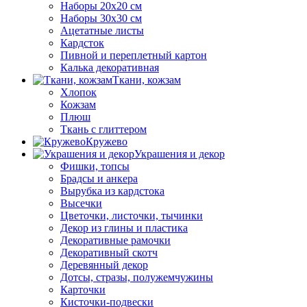
Наборы 20х20 см
Наборы 30х30 см
Ацетатные листы
Кардсток
Пивной и переплетный картон
Калька декоративная
Ткани, кожзам
Хлопок
Кожзам
Плюш
Ткань с глиттером
Кружево
Украшения и декор
Фишки, топсы
Брадсы и анкера
Вырубка из кардстока
Высечки
Цветочки, листочки, тычинки
Декор из глины и пластика
Декоративные рамочки
Декоративный скотч
Деревянный декор
Дотсы, стразы, полужемчужины
Карточки
Кисточки-подвески