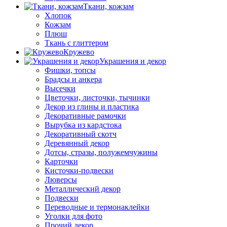
Ткани, кожзам
Хлопок
Кожзам
Плюш
Ткань с глиттером
Кружево
Украшения и декор
Фишки, топсы
Брадсы и анкера
Высечки
Цветочки, листочки, тычинки
Декор из глины и пластика
Декоративные рамочки
Вырубка из кардстока
Декоративный скотч
Деревянный декор
Дотсы, стразы, полужемчужины
Карточки
Кисточки-подвески
Люверсы
Металлический декор
Подвески
Переводные и термонаклейки
Уголки для фото
Прочий декор