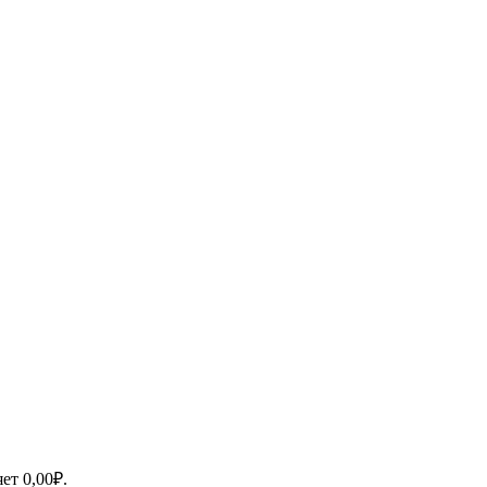
яет
0,00
₽
.