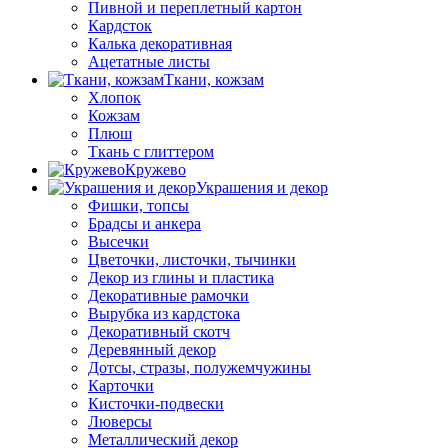
Пивной и переплетный картон
Кардсток
Калька декоративная
Ацетатные листы
Ткани, кожзам
Хлопок
Кожзам
Плюш
Ткань с глиттером
Кружево
Украшения и декор
Фишки, топсы
Брадсы и анкера
Высечки
Цветочки, листочки, тычинки
Декор из глины и пластика
Декоративные рамочки
Вырубка из кардстока
Декоративный скотч
Деревянный декор
Дотсы, стразы, полужемчужины
Карточки
Кисточки-подвески
Люверсы
Металлический декор