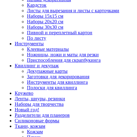
Кардсток
Листы для вырезания и листы с карточками
Наборы 15х15 см
Наборы 20х20 см
Наборы 30х30 см
Пивной и переплетный картон
По листу
Инструменты
Клеевые материалы
Ножницы, ножи и маты для резки
Приспособления для скрапбукинга
Квиллинг и декупаж
Декупажные карты
Заготовки для декорирования
Инструменты для квиллинга
Полоски для квиллинга
Кружево
Ленты, шнуры, резинки
Наборы для творчества
Новый год!
Разделители для планеров
Силиконовые формы
Ткани, кожзам
Кожзам