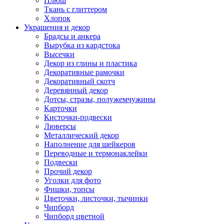
Плюш
Ткань с глиттером
Хлопок
Украшения и декор
Брадсы и анкера
Вырубка из кардстока
Высечки
Декор из глины и пластика
Декоративные рамочки
Декоративный скотч
Деревянный декор
Дотсы, стразы, полужемчужины
Карточки
Кисточки-подвески
Люверсы
Металлический декор
Наполнение для шейкеров
Переводные и термонаклейки
Подвески
Прочий декор
Уголки для фото
Фишки, топсы
Цветочки, листочки, тычинки
Чипборд
Чипборд цветной