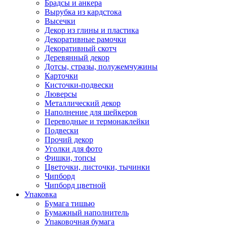
Брадсы и анкера
Вырубка из кардстока
Высечки
Декор из глины и пластика
Декоративные рамочки
Декоративный скотч
Деревянный декор
Дотсы, стразы, полужемчужины
Карточки
Кисточки-подвески
Люверсы
Металлический декор
Наполнение для шейкеров
Переводные и термонаклейки
Подвески
Прочий декор
Уголки для фото
Фишки, топсы
Цветочки, листочки, тычинки
Чипборд
Чипборд цветной
Упаковка
Бумага тишью
Бумажный наполнитель
Упаковочная бумага