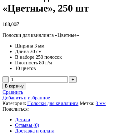
«Цветные», 250 шт
188,00
₽
Полоски для квиллинга «Цветные»
Ширина 3 мм
Длина 30 см
В наборе 250 полосок
Плотность 80 г/м
10 цветов
Количество
товара
В корзину
Полоски
Сравнить
для
Добавить в избранное
квиллинга
Категория:
Полоски для квиллинга
Метка:
3 мм
3
Поделиться:
мм
"Цветные",
Детали
250
Отзывы (0)
шт
Доставка и оплата