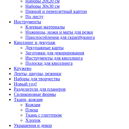
Наборы 20х20 см
Наборы 30х30 см
Пивной и переплетный картон
По листу
Инструменты
Клеевые материалы
Ножницы, ножи и маты для резки
Приспособления для скрапбукинга
Квиллинг и декупаж
Декупажные карты
Заготовки для декорирования
Инструменты для квиллинга
Полоски для квиллинга
Кружево
Ленты, шнуры, резинки
Наборы для творчества
Новый год!
Разделители для планеров
Силиконовые формы
Ткани, кожзам
Кожзам
Плюш
Ткань с глиттером
Хлопок
Украшения и декор