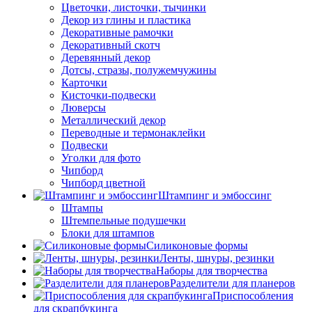
Цветочки, листочки, тычинки
Декор из глины и пластика
Декоративные рамочки
Декоративный скотч
Деревянный декор
Дотсы, стразы, полужемчужины
Карточки
Кисточки-подвески
Люверсы
Металлический декор
Переводные и термонаклейки
Подвески
Уголки для фото
Чипборд
Чипборд цветной
Штампинг и эмбоссинг
Штампы
Штемпельные подушечки
Блоки для штампов
Силиконовые формы
Ленты, шнуры, резинки
Наборы для творчества
Разделители для планеров
Приспособления
для скрапбукинга