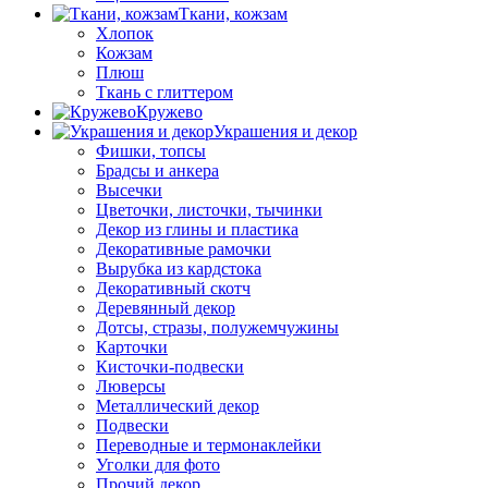
Ткани, кожзам
Хлопок
Кожзам
Плюш
Ткань с глиттером
Кружево
Украшения и декор
Фишки, топсы
Брадсы и анкера
Высечки
Цветочки, листочки, тычинки
Декор из глины и пластика
Декоративные рамочки
Вырубка из кардстока
Декоративный скотч
Деревянный декор
Дотсы, стразы, полужемчужины
Карточки
Кисточки-подвески
Люверсы
Металлический декор
Подвески
Переводные и термонаклейки
Уголки для фото
Прочий декор