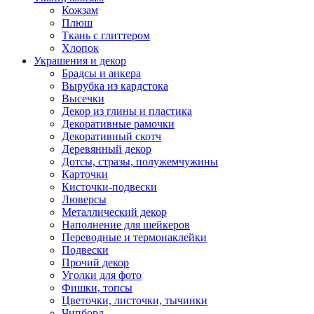
Кожзам
Плюш
Ткань с глиттером
Хлопок
Украшения и декор
Брадсы и анкера
Вырубка из кардстока
Высечки
Декор из глины и пластика
Декоративные рамочки
Декоративный скотч
Деревянный декор
Дотсы, стразы, полужемчужины
Карточки
Кисточки-подвески
Люверсы
Металлический декор
Наполнение для шейкеров
Переводные и термонаклейки
Подвески
Прочий декор
Уголки для фото
Фишки, топсы
Цветочки, листочки, тычинки
Чипборд