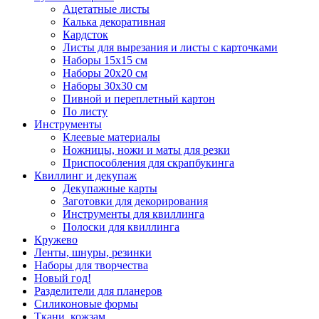
Ацетатные листы
Калька декоративная
Кардсток
Листы для вырезания и листы с карточками
Наборы 15х15 см
Наборы 20х20 см
Наборы 30х30 см
Пивной и переплетный картон
По листу
Инструменты
Клеевые материалы
Ножницы, ножи и маты для резки
Приспособления для скрапбукинга
Квиллинг и декупаж
Декупажные карты
Заготовки для декорирования
Инструменты для квиллинга
Полоски для квиллинга
Кружево
Ленты, шнуры, резинки
Наборы для творчества
Новый год!
Разделители для планеров
Силиконовые формы
Ткани, кожзам