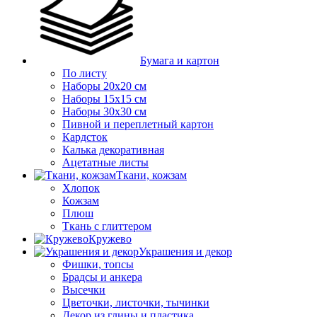
Бумага и картон
По листу
Наборы 20х20 см
Наборы 15х15 см
Наборы 30х30 см
Пивной и переплетный картон
Кардсток
Калька декоративная
Ацетатные листы
Ткани, кожзам
Хлопок
Кожзам
Плюш
Ткань с глиттером
Кружево
Украшения и декор
Фишки, топсы
Брадсы и анкера
Высечки
Цветочки, листочки, тычинки
Декор из глины и пластика