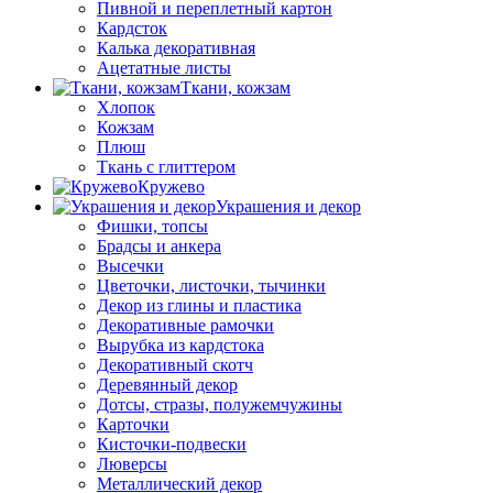
Пивной и переплетный картон
Кардсток
Калька декоративная
Ацетатные листы
Ткани, кожзам
Хлопок
Кожзам
Плюш
Ткань с глиттером
Кружево
Украшения и декор
Фишки, топсы
Брадсы и анкера
Высечки
Цветочки, листочки, тычинки
Декор из глины и пластика
Декоративные рамочки
Вырубка из кардстока
Декоративный скотч
Деревянный декор
Дотсы, стразы, полужемчужины
Карточки
Кисточки-подвески
Люверсы
Металлический декор