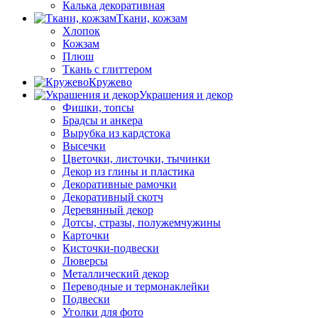
Калька декоративная
Ткани, кожзам
Хлопок
Кожзам
Плюш
Ткань с глиттером
Кружево
Украшения и декор
Фишки, топсы
Брадсы и анкера
Вырубка из кардстока
Высечки
Цветочки, листочки, тычинки
Декор из глины и пластика
Декоративные рамочки
Декоративный скотч
Деревянный декор
Дотсы, стразы, полужемчужины
Карточки
Кисточки-подвески
Люверсы
Металлический декор
Переводные и термонаклейки
Подвески
Уголки для фото