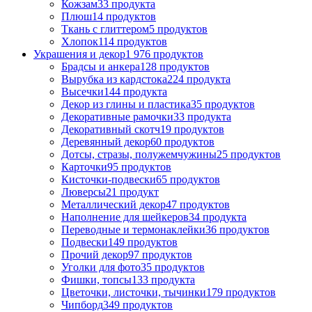
Кожзам
33 продукта
Плюш
14 продуктов
Ткань с глиттером
5 продуктов
Хлопок
114 продуктов
Украшения и декор
1 976 продуктов
Брадсы и анкера
128 продуктов
Вырубка из кардстока
224 продукта
Высечки
144 продукта
Декор из глины и пластика
35 продуктов
Декоративные рамочки
33 продукта
Декоративный скотч
19 продуктов
Деревянный декор
60 продуктов
Дотсы, стразы, полужемчужины
25 продуктов
Карточки
95 продуктов
Кисточки-подвески
65 продуктов
Люверсы
21 продукт
Металлический декор
47 продуктов
Наполнение для шейкеров
34 продукта
Переводные и термонаклейки
36 продуктов
Подвески
149 продуктов
Прочий декор
97 продуктов
Уголки для фото
35 продуктов
Фишки, топсы
133 продукта
Цветочки, листочки, тычинки
179 продуктов
Чипборд
349 продуктов