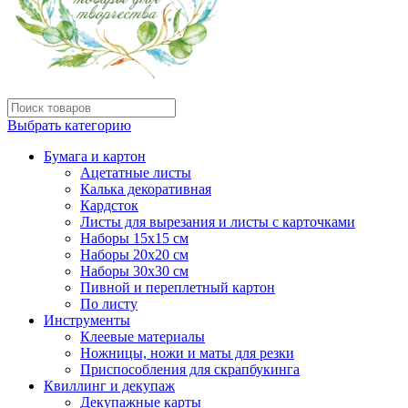
Выбрать категорию
Бумага и картон
Ацетатные листы
Калька декоративная
Кардсток
Листы для вырезания и листы с карточками
Наборы 15х15 см
Наборы 20х20 см
Наборы 30х30 см
Пивной и переплетный картон
По листу
Инструменты
Клеевые материалы
Ножницы, ножи и маты для резки
Приспособления для скрапбукинга
Квиллинг и декупаж
Декупажные карты