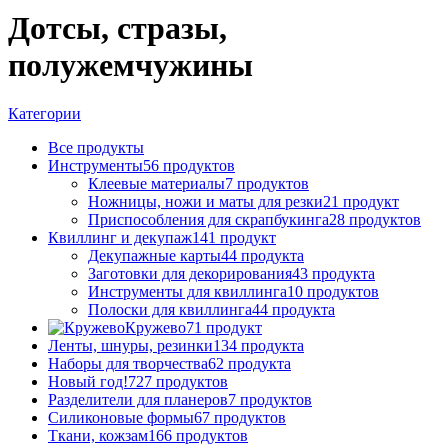
Дотсы, стразы,
полужемчужины
Категории
Все
продукты
Инструменты
56 продуктов
Клеевые материалы
7 продуктов
Ножницы, ножи и маты для резки
21 продукт
Приспособления для скрапбукинга
28 продуктов
Квиллинг и декупаж
141 продукт
Декупажные карты
44 продукта
Заготовки для декорирования
43 продукта
Инструменты для квиллинга
10 продуктов
Полоски для квиллинга
44 продукта
Кружево
71 продукт
Ленты, шнуры, резинки
134 продукта
Наборы для творчества
62 продукта
Новый год!
727 продуктов
Разделители для планеров
7 продуктов
Силиконовые формы
67 продуктов
Ткани, кожзам
166 продуктов