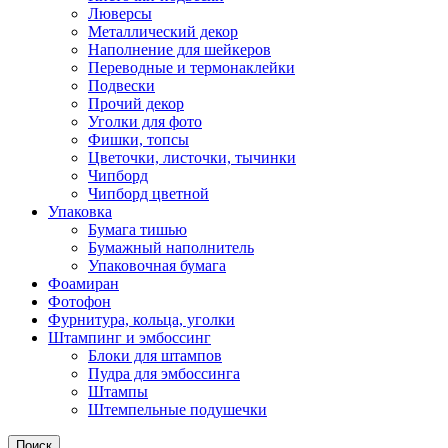
Люверсы
Металлический декор
Наполнение для шейкеров
Переводные и термонаклейки
Подвески
Прочий декор
Уголки для фото
Фишки, топсы
Цветочки, листочки, тычинки
Чипборд
Чипборд цветной
Упаковка
Бумага тишью
Бумажный наполнитель
Упаковочная бумага
Фоамиран
Фотофон
Фурнитура, кольца, уголки
Штампинг и эмбоссинг
Блоки для штампов
Пудра для эмбоссинга
Штампы
Штемпельные подушечки
Поиск