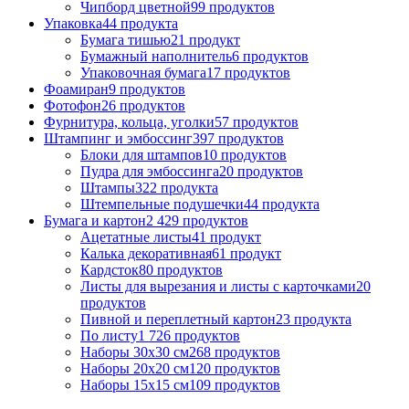
Чипборд цветной
99 продуктов
Упаковка
44 продукта
Бумага тишью
21 продукт
Бумажный наполнитель
6 продуктов
Упаковочная бумага
17 продуктов
Фоамиран
9 продуктов
Фотофон
26 продуктов
Фурнитура, кольца, уголки
57 продуктов
Штампинг и эмбоссинг
397 продуктов
Блоки для штампов
10 продуктов
Пудра для эмбоссинга
20 продуктов
Штампы
322 продукта
Штемпельные подушечки
44 продукта
Бумага и картон
2 429 продуктов
Ацетатные листы
41 продукт
Калька декоративная
61 продукт
Кардсток
80 продуктов
Листы для вырезания и листы с карточками
20
продуктов
Пивной и переплетный картон
23 продукта
По листу
1 726 продуктов
Наборы 30х30 см
268 продуктов
Наборы 20х20 см
120 продуктов
Наборы 15х15 см
109 продуктов