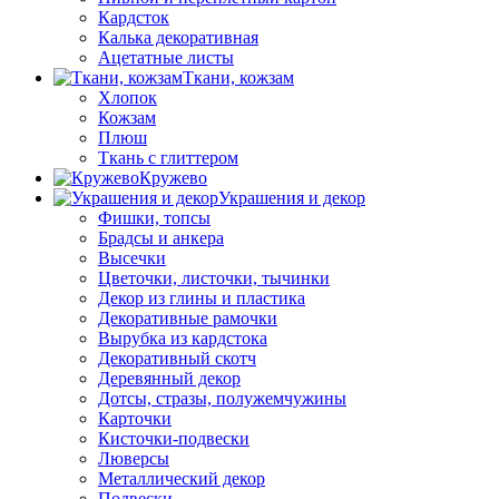
Кардсток
Калька декоративная
Ацетатные листы
Ткани, кожзам
Хлопок
Кожзам
Плюш
Ткань с глиттером
Кружево
Украшения и декор
Фишки, топсы
Брадсы и анкера
Высечки
Цветочки, листочки, тычинки
Декор из глины и пластика
Декоративные рамочки
Вырубка из кардстока
Декоративный скотч
Деревянный декор
Дотсы, стразы, полужемчужины
Карточки
Кисточки-подвески
Люверсы
Металлический декор
Подвески