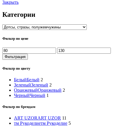
Закрыть
Категории
Фильтр по цене
Минимальная
Максимальная
цена
цена
Фильтрация
Фильтр по цвету
Белый
Белый
2
Зеленый
Зеленый
2
Оранжевый
Оранжевый
2
Черный
Черный
1
Фильтр по брендам
ART UZOR
ART UZOR
11
тм Рукоделие
тм Рукоделие
5