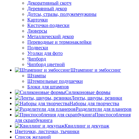
Декоративный скотч
Деревянный декор
Дотсы, стразы, полужемчужины
Карточки
Кисточки-подвески
Люверсы
Металлический декор
Переводные и термонаклейки
Подвески
Уголки для фото
Чипборд
Чипборд цветной
Штампинг и эмбоссинг
Штампы
Штемпельные подушечки
Блоки для штампов
Силиконовые формы
Ленты, шнуры, резинки
Наборы для творчества
Разделители для планеров
Приспособления
для скрапбукинга
Квиллинг и декупаж
Цветочки, листочки, тычинки
Список желаний