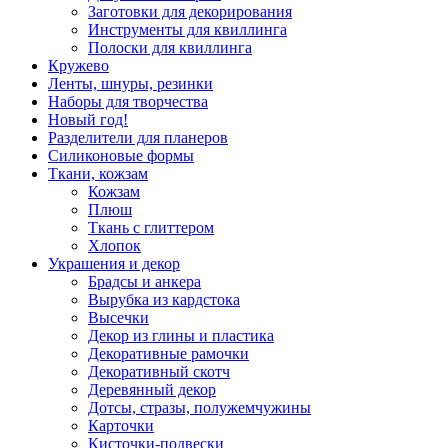
Заготовки для декорирования
Инструменты для квиллинга
Полоски для квиллинга
Кружево
Ленты, шнуры, резинки
Наборы для творчества
Новый год!
Разделители для планеров
Силиконовые формы
Ткани, кожзам
Кожзам
Плюш
Ткань с глиттером
Хлопок
Украшения и декор
Брадсы и анкера
Вырубка из кардстока
Высечки
Декор из глины и пластика
Декоративные рамочки
Декоративный скотч
Деревянный декор
Дотсы, стразы, полужемчужины
Карточки
Кисточки-подвески