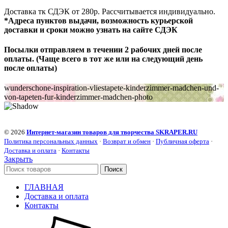
Доставка тк СДЭК от 280р. Рассчитывается индивидуально.
*Адреса пунктов выдачи, возможность курьерской
доставки и сроки можно узнать на сайте СДЭК
Посылки отправляем в течении 2 рабочих дней после
оплаты. (Чаще всего в тот же или на следующий день
после оплаты)
wunderschone-inspiration-vliestapete-kinderzimmer-madchen-und-
von-tapeten-fur-kinderzimmer-madchen-photo
© 2026
Интернет-магазин товаров для творчества SKRAPER.RU
Политика персональных данных
·
Возврат и обмен
·
Публичная оферта
·
Доставка и оплата
·
Контакты
Закрыть
Поиск
ГЛАВНАЯ
Доставка и оплата
Контакты