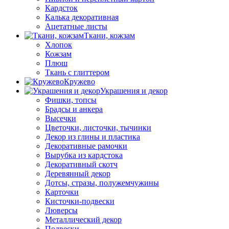
Кардсток
Калька декоративная
Ацетатные листы
Ткани, кожзам
Хлопок
Кожзам
Плюш
Ткань с глиттером
Кружево
Украшения и декор
Фишки, топсы
Брадсы и анкера
Высечки
Цветочки, листочки, тычинки
Декор из глины и пластика
Декоративные рамочки
Вырубка из кардстока
Декоративный скотч
Деревянный декор
Дотсы, стразы, полужемчужины
Карточки
Кисточки-подвески
Люверсы
Металлический декор
Подвески