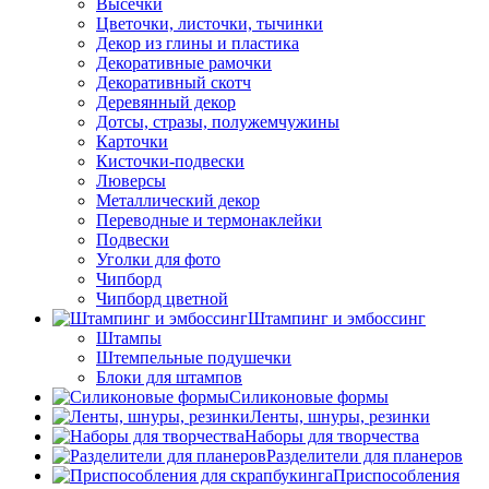
Высечки
Цветочки, листочки, тычинки
Декор из глины и пластика
Декоративные рамочки
Декоративный скотч
Деревянный декор
Дотсы, стразы, полужемчужины
Карточки
Кисточки-подвески
Люверсы
Металлический декор
Переводные и термонаклейки
Подвески
Уголки для фото
Чипборд
Чипборд цветной
Штампинг и эмбоссинг
Штампы
Штемпельные подушечки
Блоки для штампов
Силиконовые формы
Ленты, шнуры, резинки
Наборы для творчества
Разделители для планеров
Приспособления