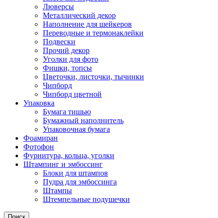
Люверсы
Металлический декор
Наполнение для шейкеров
Переводные и термонаклейки
Подвески
Прочий декор
Уголки для фото
Фишки, топсы
Цветочки, листочки, тычинки
Чипборд
Чипборд цветной
Упаковка
Бумага тишью
Бумажный наполнитель
Упаковочная бумага
Фоамиран
Фотофон
Фурнитура, кольца, уголки
Штампинг и эмбоссинг
Блоки для штампов
Пудра для эмбоссинга
Штампы
Штемпельные подушечки
Поиск