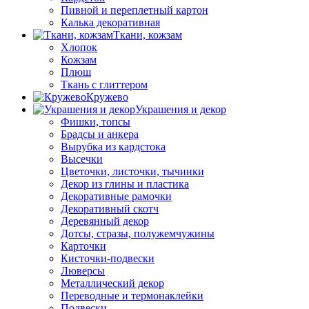
Пивной и переплетный картон
Калька декоративная
Ткани, кожзам
Хлопок
Кожзам
Плюш
Ткань с глиттером
Кружево
Украшения и декор
Фишки, топсы
Брадсы и анкера
Вырубка из кардстока
Высечки
Цветочки, листочки, тычинки
Декор из глины и пластика
Декоративные рамочки
Декоративный скотч
Деревянный декор
Дотсы, стразы, полужемчужины
Карточки
Кисточки-подвески
Люверсы
Металлический декор
Переводные и термонаклейки
Подвески