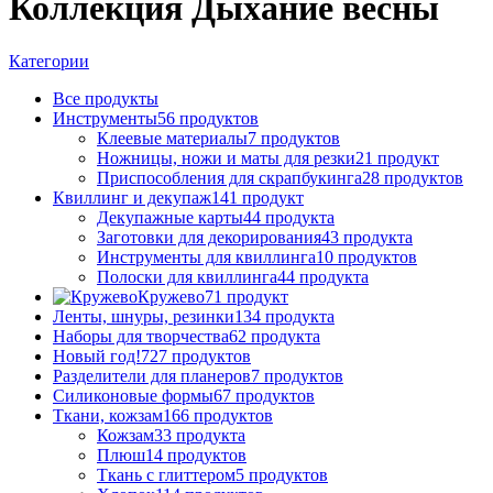
Коллекция Дыхание весны
Категории
Все
продукты
Инструменты
56 продуктов
Клеевые материалы
7 продуктов
Ножницы, ножи и маты для резки
21 продукт
Приспособления для скрапбукинга
28 продуктов
Квиллинг и декупаж
141 продукт
Декупажные карты
44 продукта
Заготовки для декорирования
43 продукта
Инструменты для квиллинга
10 продуктов
Полоски для квиллинга
44 продукта
Кружево
71 продукт
Ленты, шнуры, резинки
134 продукта
Наборы для творчества
62 продукта
Новый год!
727 продуктов
Разделители для планеров
7 продуктов
Силиконовые формы
67 продуктов
Ткани, кожзам
166 продуктов
Кожзам
33 продукта
Плюш
14 продуктов
Ткань с глиттером
5 продуктов