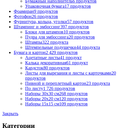
Бумажный наполнитель
6 продуктов
Упаковочная бумага
17 продуктов
Фоамиран
9 продуктов
Фотофон
26 продуктов
Фурнитура, кольца, уголки
57 продуктов
Штампинг и эмбоссинг
397 продуктов
Блоки для штампов
10 продуктов
Пудра для эмбоссинга
20 продуктов
Штампы
322 продукта
Штемпельные подушечки
44 продукта
Бумага и картон
2 429 продуктов
Ацетатные листы
41 продукт
Калька декоративная
61 продукт
Кардсток
80 продуктов
Листы для вырезания и листы с карточками
20
продуктов
Пивной и переплетный картон
23 продукта
По листу
1 726 продуктов
Наборы 30х30 см
268 продуктов
Наборы 20х20 см
120 продуктов
Наборы 15х15 см
109 продуктов
Закрыть
Категории