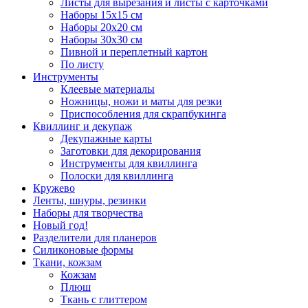
Листы для вырезания и листы с карточками
Наборы 15х15 см
Наборы 20х20 см
Наборы 30х30 см
Пивной и переплетный картон
По листу
Инструменты
Клеевые материалы
Ножницы, ножи и маты для резки
Приспособления для скрапбукинга
Квиллинг и декупаж
Декупажные карты
Заготовки для декорирования
Инструменты для квиллинга
Полоски для квиллинга
Кружево
Ленты, шнуры, резинки
Наборы для творчества
Новый год!
Разделители для планеров
Силиконовые формы
Ткани, кожзам
Кожзам
Плюш
Ткань с глиттером