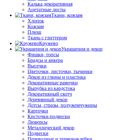
Калька декоративная
Ацетатные листы
Ткани, кожзам
Хлопок
Кожзам
Плюш
Ткань с глиттером
Кружево
Украшения и декор
Фишки, топсы
Брадсы и анкера
Высечки
Цветочки, листочки, тычинки
Декор из глины и пластика
Декоративные рамочки
Вырубка из кардстока
Декоративный скотч
Деревянный декор
Дотсы, стразы, полужемчужины
Карточки
Кисточки-подвески
Люверсы
Металлический декор
Подвески
Переводные и термонаклейки