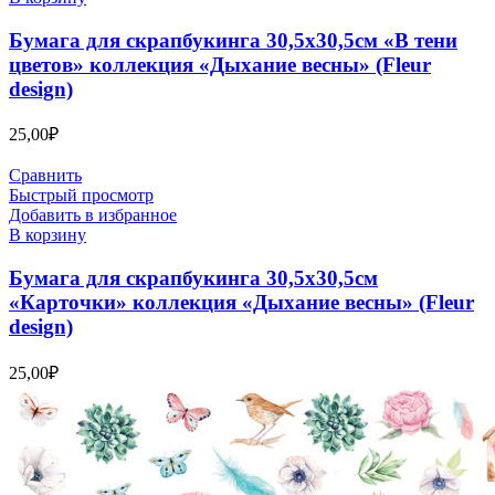
Бумага для скрапбукинга 30,5х30,5см «В тени
цветов» коллекция «Дыхание весны» (Fleur
design)
25,00
₽
Сравнить
Быстрый просмотр
Добавить в избранное
В корзину
Бумага для скрапбукинга 30,5х30,5см
«Карточки» коллекция «Дыхание весны» (Fleur
design)
25,00
₽