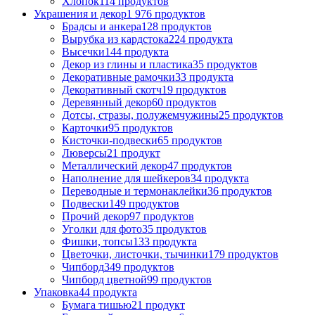
Хлопок
114 продуктов
Украшения и декор
1 976 продуктов
Брадсы и анкера
128 продуктов
Вырубка из кардстока
224 продукта
Высечки
144 продукта
Декор из глины и пластика
35 продуктов
Декоративные рамочки
33 продукта
Декоративный скотч
19 продуктов
Деревянный декор
60 продуктов
Дотсы, стразы, полужемчужины
25 продуктов
Карточки
95 продуктов
Кисточки-подвески
65 продуктов
Люверсы
21 продукт
Металлический декор
47 продуктов
Наполнение для шейкеров
34 продукта
Переводные и термонаклейки
36 продуктов
Подвески
149 продуктов
Прочий декор
97 продуктов
Уголки для фото
35 продуктов
Фишки, топсы
133 продукта
Цветочки, листочки, тычинки
179 продуктов
Чипборд
349 продуктов
Чипборд цветной
99 продуктов
Упаковка
44 продукта
Бумага тишью
21 продукт