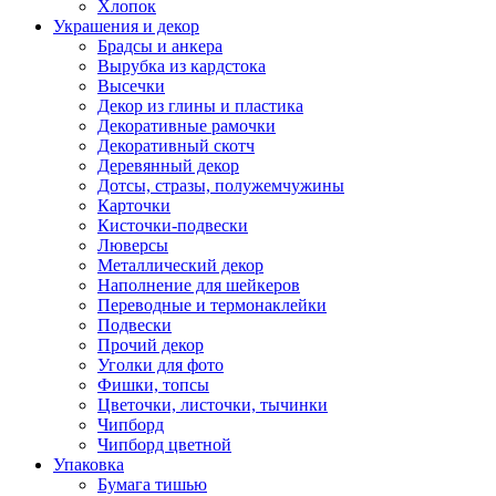
Хлопок
Украшения и декор
Брадсы и анкера
Вырубка из кардстока
Высечки
Декор из глины и пластика
Декоративные рамочки
Декоративный скотч
Деревянный декор
Дотсы, стразы, полужемчужины
Карточки
Кисточки-подвески
Люверсы
Металлический декор
Наполнение для шейкеров
Переводные и термонаклейки
Подвески
Прочий декор
Уголки для фото
Фишки, топсы
Цветочки, листочки, тычинки
Чипборд
Чипборд цветной
Упаковка
Бумага тишью