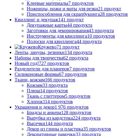
Клеевые материалы
7 продуктов
Ножницы, ножи и маты для резки
21 продукт
Приспособления для скрапбукинга
28 продуктов
Квиллинг и декупаж
141 продукт
Декупажные карты
44 продукта
Заготовки для декорирования
43 продукта
Инструменты для квиллинга
10 продуктов
Полоски для квиллинга
44 продукта
Кружево
71 продукт
Ленты, шнуры, резинки
134 продукта
Наборы для творчества
62 продукта
Новый год!
727 продуктов
Разделители для планеров
7 продуктов
Силиконовые формы
67 продуктов
Ткани, кожзам
166 продуктов
Кожзам
33 продукта
Плюш
14 продуктов
Ткань с глиттером
5 продуктов
Хлопок
114 продуктов
Украшения и декор
1 976 продуктов
Брадсы и анкера
128 продуктов
Вырубка из кардстока
224 продукта
Высечки
144 продукта
Декор из глины и пластика
35 продуктов
Декоративные рамочки
33 продукта