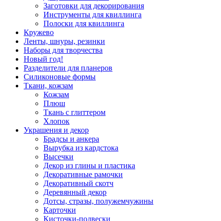
Заготовки для декорирования
Инструменты для квиллинга
Полоски для квиллинга
Кружево
Ленты, шнуры, резинки
Наборы для творчества
Новый год!
Разделители для планеров
Силиконовые формы
Ткани, кожзам
Кожзам
Плюш
Ткань с глиттером
Хлопок
Украшения и декор
Брадсы и анкера
Вырубка из кардстока
Высечки
Декор из глины и пластика
Декоративные рамочки
Декоративный скотч
Деревянный декор
Дотсы, стразы, полужемчужины
Карточки
Кисточки-подвески