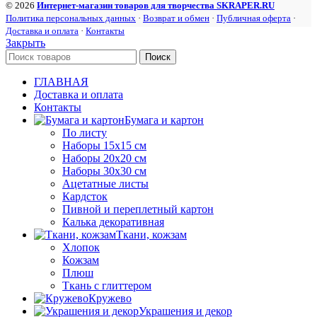
© 2026
Интернет-магазин товаров для творчества SKRAPER.RU
Политика персональных данных
·
Возврат и обмен
·
Публичная оферта
·
Доставка и оплата
·
Контакты
Закрыть
Поиск
ГЛАВНАЯ
Доставка и оплата
Контакты
Бумага и картон
По листу
Наборы 15х15 см
Наборы 20х20 см
Наборы 30х30 см
Ацетатные листы
Кардсток
Пивной и переплетный картон
Калька декоративная
Ткани, кожзам
Хлопок
Кожзам
Плюш
Ткань с глиттером
Кружево
Украшения и декор