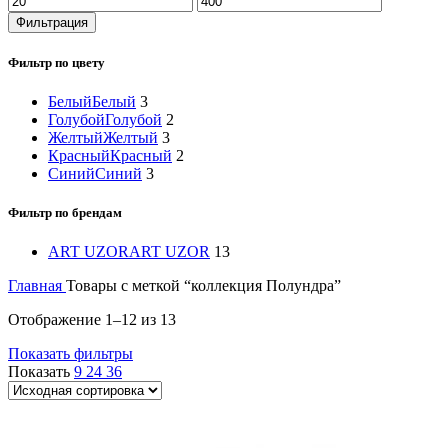
цена
цена
Фильтрация
Фильтр по цвету
Белый
Белый
3
Голубой
Голубой
2
Желтый
Желтый
3
Красный
Красный
2
Синий
Синий
3
Фильтр по брендам
ART UZOR
ART UZOR
13
Главная
Товары с меткой “коллекция Полундра”
Отображение 1–12 из 13
Показать фильтры
Показать
9
24
36