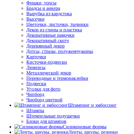
Фишки, топсы
Брадсы и анкера
Вырубка из кардстока
Высечки
Цветочки, листочки, тычинки
Декор из глины и пластика
Декоративные рамочки
Декоративный скотч
Деревянный декор
Дотсы, стразы, полужемчужины
Карточки
Кисточки-подвески
Люверсы
Металлический декор
Переводные и термонаклейки
Подвески
Уголки для фото
Чипборд
Чипборд цветной
Штампинг и эмбоссинг
Штампы
Штемпельные подушечки
Блоки для штампов
Силиконовые формы
Ленты, шнуры, резинки