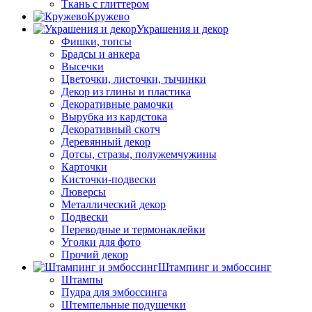
Ткань с глиттером
Кружево
Украшения и декор
Фишки, топсы
Брадсы и анкера
Высечки
Цветочки, листочки, тычинки
Декор из глины и пластика
Декоративные рамочки
Вырубка из кардстока
Декоративный скотч
Деревянный декор
Дотсы, стразы, полужемчужины
Карточки
Кисточки-подвески
Люверсы
Металлический декор
Подвески
Переводные и термонаклейки
Уголки для фото
Прочий декор
Штампинг и эмбоссинг
Штампы
Пудра для эмбоссинга
Штемпельные подушечки