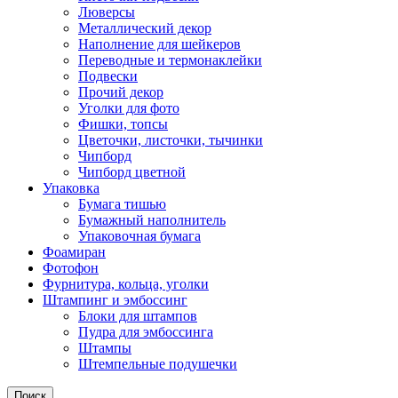
Люверсы
Металлический декор
Наполнение для шейкеров
Переводные и термонаклейки
Подвески
Прочий декор
Уголки для фото
Фишки, топсы
Цветочки, листочки, тычинки
Чипборд
Чипборд цветной
Упаковка
Бумага тишью
Бумажный наполнитель
Упаковочная бумага
Фоамиран
Фотофон
Фурнитура, кольца, уголки
Штампинг и эмбоссинг
Блоки для штампов
Пудра для эмбоссинга
Штампы
Штемпельные подушечки
Поиск