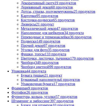
Декоративный скотч
19 продуктов
Деревянный декор
60 продуктов
Дотсы, стразы, полужемчужины
25 продуктов
Карточки
95 продуктов
Кисточки-подвески
65 продуктов
Люверсы
21 продукт
Металлический декор
47 продуктов
Наполнение для шейкеров
34 продукта
Переводные и термонаклейки
36 продуктов
Подвески
149 продуктов
Прочий декор
97 продуктов
Уголки для фото
35 продуктов
Фишки, топсы
133 продукта
Цветочки, листочки, тычинки
179 продуктов
Чипборд
349 продуктов
Чипборд цветной
99 продуктов
Упаковка
44 продукта
Бумага тишью
21 продукт
Бумажный наполнитель
6 продуктов
Упаковочная бумага
17 продуктов
Фоамиран
9 продуктов
Фотофон
26 продуктов
Фурнитура, кольца, уголки
57 продуктов
Штампинг и эмбоссинг
397 продуктов
Блоки для штампов
10 продуктов