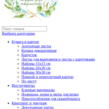
Выбрать категорию
Бумага и картон
Ацетатные листы
Калька декоративная
Кардсток
Листы для вырезания и листы с карточками
Наборы 15х15 см
Наборы 20х20 см
Наборы 30х30 см
Пивной и переплетный картон
По листу
Инструменты
Клеевые материалы
Ножницы, ножи и маты для резки
Приспособления для скрапбукинга
Квиллинг и декупаж
Декупажные карты