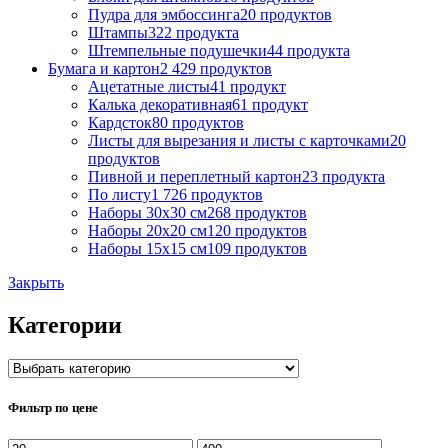
Пудра для эмбоссинга
20 продуктов
Штампы
322 продукта
Штемпельные подушечки
44 продукта
Бумага и картон
2 429 продуктов
Ацетатные листы
41 продукт
Калька декоративная
61 продукт
Кардсток
80 продуктов
Листы для вырезания и листы с карточками
20
продуктов
Пивной и переплетный картон
23 продукта
По листу
1 726 продуктов
Наборы 30х30 см
268 продуктов
Наборы 20х20 см
120 продуктов
Наборы 15х15 см
109 продуктов
Закрыть
Категории
Фильтр по цене
Минимальная
Максимальная