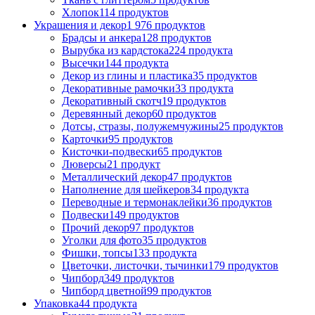
Хлопок
114 продуктов
Украшения и декор
1 976 продуктов
Брадсы и анкера
128 продуктов
Вырубка из кардстока
224 продукта
Высечки
144 продукта
Декор из глины и пластика
35 продуктов
Декоративные рамочки
33 продукта
Декоративный скотч
19 продуктов
Деревянный декор
60 продуктов
Дотсы, стразы, полужемчужины
25 продуктов
Карточки
95 продуктов
Кисточки-подвески
65 продуктов
Люверсы
21 продукт
Металлический декор
47 продуктов
Наполнение для шейкеров
34 продукта
Переводные и термонаклейки
36 продуктов
Подвески
149 продуктов
Прочий декор
97 продуктов
Уголки для фото
35 продуктов
Фишки, топсы
133 продукта
Цветочки, листочки, тычинки
179 продуктов
Чипборд
349 продуктов
Чипборд цветной
99 продуктов
Упаковка
44 продукта