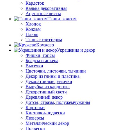
Кардсток
Калька декоративная
Ацетатные листы
Ткани, кожзам
Хлопок
Кожзам
Плюш
Ткань с глиттером
Кружево
Украшения и декор
Фишки, топсы
Брадсы и анкера
Высечки
Цветочки, листочки, тычинки
Декор из глины и пластика
Декоративные рамочки
Вырубка из кардстока
Декоративный скотч
Деревянный декор
Дотсы, стразы, полужемчужины
Карточки
Кисточки-подвески
Люверсы
Металлический декор
Подвески