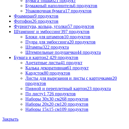
Бумага тишью
21 продукт
Бумажный наполнитель
6 продуктов
Упаковочная бумага
17 продуктов
Фоамиран
9 продуктов
Фотофон
26 продуктов
Фурнитура, кольца, уголки
57 продуктов
Штампинг и эмбоссинг
397 продуктов
Блоки для штампов
10 продуктов
Пудра для эмбоссинга
20 продуктов
Штампы
322 продукта
Штемпельные подушечки
44 продукта
Бумага и картон
2 429 продуктов
Ацетатные листы
41 продукт
Калька декоративная
61 продукт
Кардсток
80 продуктов
Листы для вырезания и листы с карточками
20
продуктов
Пивной и переплетный картон
23 продукта
По листу
1 726 продуктов
Наборы 30х30 см
268 продуктов
Наборы 20х20 см
120 продуктов
Наборы 15х15 см
109 продуктов
Закрыть