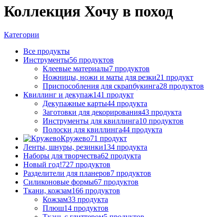
Коллекция Хочу в поход
Категории
Все
продукты
Инструменты
56 продуктов
Клеевые материалы
7 продуктов
Ножницы, ножи и маты для резки
21 продукт
Приспособления для скрапбукинга
28 продуктов
Квиллинг и декупаж
141 продукт
Декупажные карты
44 продукта
Заготовки для декорирования
43 продукта
Инструменты для квиллинга
10 продуктов
Полоски для квиллинга
44 продукта
Кружево
71 продукт
Ленты, шнуры, резинки
134 продукта
Наборы для творчества
62 продукта
Новый год!
727 продуктов
Разделители для планеров
7 продуктов
Силиконовые формы
67 продуктов
Ткани, кожзам
166 продуктов
Кожзам
33 продукта
Плюш
14 продуктов
Ткань с глиттером
5 продуктов