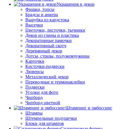
Украшения и декор
Фишки, топсы
Брадсы и анкера
Вырубка из кардстока
Высечки
Цветочки, листочки, тычинки
Декор из глины и пластика
Декоративные рамочки
Декоративный скотч
Деревянный декор
Дотсы, стразы, полужемчужины
Карточки
Кисточки-подвески
Люверсы
Металлический декор
Переводные и термонаклейки
Подвески
Уголки для фото
Чипборд
Чипборд цветной
Штампинг и эмбоссинг
Штампы
Штемпельные подушечки
Блоки для штампов
Силиконовые формы