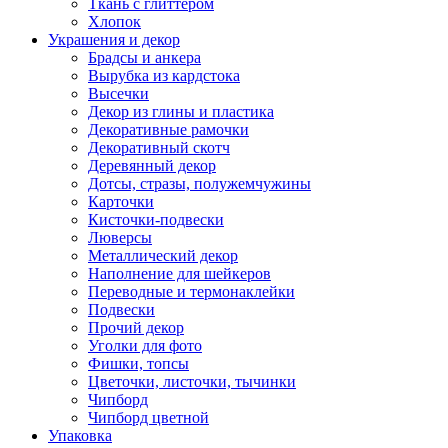
Ткань с глиттером
Хлопок
Украшения и декор
Брадсы и анкера
Вырубка из кардстока
Высечки
Декор из глины и пластика
Декоративные рамочки
Декоративный скотч
Деревянный декор
Дотсы, стразы, полужемчужины
Карточки
Кисточки-подвески
Люверсы
Металлический декор
Наполнение для шейкеров
Переводные и термонаклейки
Подвески
Прочий декор
Уголки для фото
Фишки, топсы
Цветочки, листочки, тычинки
Чипборд
Чипборд цветной
Упаковка