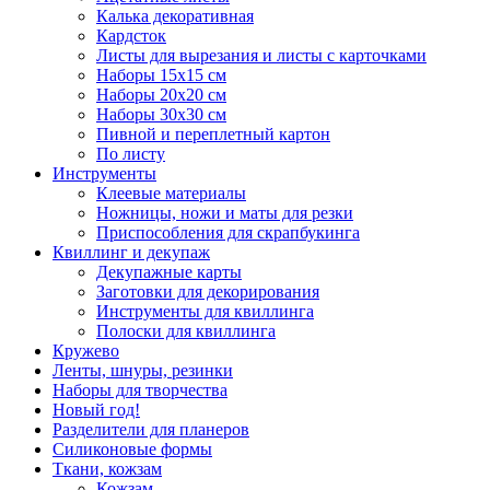
Калька декоративная
Кардсток
Листы для вырезания и листы с карточками
Наборы 15х15 см
Наборы 20х20 см
Наборы 30х30 см
Пивной и переплетный картон
По листу
Инструменты
Клеевые материалы
Ножницы, ножи и маты для резки
Приспособления для скрапбукинга
Квиллинг и декупаж
Декупажные карты
Заготовки для декорирования
Инструменты для квиллинга
Полоски для квиллинга
Кружево
Ленты, шнуры, резинки
Наборы для творчества
Новый год!
Разделители для планеров
Силиконовые формы
Ткани, кожзам
Кожзам