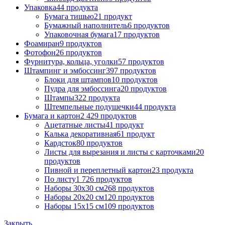
Упаковка
44 продукта
Бумага тишью
21 продукт
Бумажный наполнитель
6 продуктов
Упаковочная бумага
17 продуктов
Фоамиран
9 продуктов
Фотофон
26 продуктов
Фурнитура, кольца, уголки
57 продуктов
Штампинг и эмбоссинг
397 продуктов
Блоки для штампов
10 продуктов
Пудра для эмбоссинга
20 продуктов
Штампы
322 продукта
Штемпельные подушечки
44 продукта
Бумага и картон
2 429 продуктов
Ацетатные листы
41 продукт
Калька декоративная
61 продукт
Кардсток
80 продуктов
Листы для вырезания и листы с карточками
20
продуктов
Пивной и переплетный картон
23 продукта
По листу
1 726 продуктов
Наборы 30х30 см
268 продуктов
Наборы 20х20 см
120 продуктов
Наборы 15х15 см
109 продуктов
Закрыть