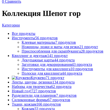
0
Сравнить
Коллекция Шепот гор
Категории
Все
продукты
Инструменты
56 продуктов
Клеевые материалы
7 продуктов
Ножницы, ножи и маты для резки
21 продукт
Приспособления для скрапбукинга
28 продуктов
Квиллинг и декупаж
141 продукт
Декупажные карты
44 продукта
Заготовки для декорирования
43 продукта
Инструменты для квиллинга
10 продуктов
Полоски для квиллинга
44 продукта
Кружево
71 продукт
Ленты, шнуры, резинки
134 продукта
Наборы для творчества
62 продукта
Новый год!
727 продуктов
Разделители для планеров
7 продуктов
Силиконовые формы
67 продуктов
Ткани, кожзам
166 продуктов
Кожзам
33 продукта