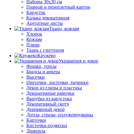
Наборы 30х30 см
Пивной и переплетный картон
Кардсток
Калька декоративная
Ацетатные листы
Ткани, кожзам
Хлопок
Кожзам
Плюш
Ткань с глиттером
Кружево
Украшения и декор
Фишки, топсы
Брадсы и анкера
Высечки
Цветочки, листочки, тычинки
Декор из глины и пластика
Декоративные рамочки
Вырубка из кардстока
Декоративный скотч
Деревянный декор
Дотсы, стразы, полужемчужины
Карточки
Кисточки-подвески
Люверсы