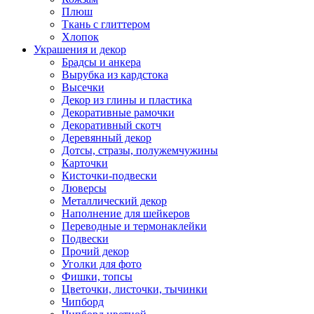
Плюш
Ткань с глиттером
Хлопок
Украшения и декор
Брадсы и анкера
Вырубка из кардстока
Высечки
Декор из глины и пластика
Декоративные рамочки
Декоративный скотч
Деревянный декор
Дотсы, стразы, полужемчужины
Карточки
Кисточки-подвески
Люверсы
Металлический декор
Наполнение для шейкеров
Переводные и термонаклейки
Подвески
Прочий декор
Уголки для фото
Фишки, топсы
Цветочки, листочки, тычинки
Чипборд