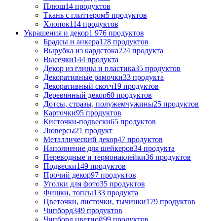
Плюш
14 продуктов
Ткань с глиттером
5 продуктов
Хлопок
114 продуктов
Украшения и декор
1 976 продуктов
Брадсы и анкера
128 продуктов
Вырубка из кардстока
224 продукта
Высечки
144 продукта
Декор из глины и пластика
35 продуктов
Декоративные рамочки
33 продукта
Декоративный скотч
19 продуктов
Деревянный декор
60 продуктов
Дотсы, стразы, полужемчужины
25 продуктов
Карточки
95 продуктов
Кисточки-подвески
65 продуктов
Люверсы
21 продукт
Металлический декор
47 продуктов
Наполнение для шейкеров
34 продукта
Переводные и термонаклейки
36 продуктов
Подвески
149 продуктов
Прочий декор
97 продуктов
Уголки для фото
35 продуктов
Фишки, топсы
133 продукта
Цветочки, листочки, тычинки
179 продуктов
Чипборд
349 продуктов
Чипборд цветной
99 продуктов