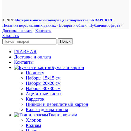
© 2026
Интернет-магазин товаров для творчества SKRAPER.RU
Политика персональных данных
·
Возврат и обмен
·
Публичная оферта
·
Доставка и оплата
·
Контакты
Закрыть
Поиск
ГЛАВНАЯ
Доставка и оплата
Контакты
Бумага и картон
По листу
Наборы 15х15 см
Наборы 20х20 см
Наборы 30х30 см
Ацетатные листы
Кардсток
Пивной и переплетный картон
Калька декоративная
Ткани, кожзам
Хлопок
Кожзам
Плюш