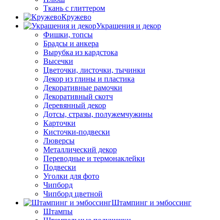
Ткань с глиттером
Кружево
Украшения и декор
Фишки, топсы
Брадсы и анкера
Вырубка из кардстока
Высечки
Цветочки, листочки, тычинки
Декор из глины и пластика
Декоративные рамочки
Декоративный скотч
Деревянный декор
Дотсы, стразы, полужемчужины
Карточки
Кисточки-подвески
Люверсы
Металлический декор
Переводные и термонаклейки
Подвески
Уголки для фото
Чипборд
Чипборд цветной
Штампинг и эмбоссинг
Штампы