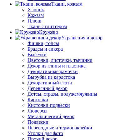
Ткани, кожзам
Хлопок
Кожзам
Плюш
Ткань с глиттером
Кружево
Украшения и декор
Фишки, топсы
Брадсы и анкера
Высечки
Цветочки, листочки, тычинки
Декор из глины и пластика
Декоративные рамочки
Вырубка из кардстока
Декоративный скотч
Деревянный декор
Дотсы, стразы, полужемчужины
Карточки
Кисточки-подвески
Люверсы
Металлический декор
Подвески
Переводные и термонаклейки
Уголки для фото
Прочий декор