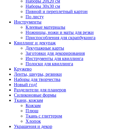
Наборы 20х20 см
Наборы 30х30 см
Пивной и переплетный картон
По листу
Инструменты
Клеевые материалы
Ножницы, ножи и маты для резки
Приспособления для скрапбукинга
Квиллинг и декупаж
Декупажные карты
Заготовки для декорирования
Инструменты для квиллинга
Полоски для квиллинга
Кружево
Ленты, шнуры, резинки
Наборы для творчества
Новый год!
Разделители для планеров
Силиконовые формы
Ткани, кожзам
Кожзам
Плюш
Ткань с глиттером
Хлопок
Украшения и декор