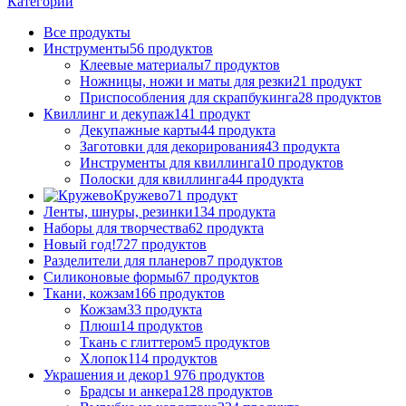
Категории
Все
продукты
Инструменты
56 продуктов
Клеевые материалы
7 продуктов
Ножницы, ножи и маты для резки
21 продукт
Приспособления для скрапбукинга
28 продуктов
Квиллинг и декупаж
141 продукт
Декупажные карты
44 продукта
Заготовки для декорирования
43 продукта
Инструменты для квиллинга
10 продуктов
Полоски для квиллинга
44 продукта
Кружево
71 продукт
Ленты, шнуры, резинки
134 продукта
Наборы для творчества
62 продукта
Новый год!
727 продуктов
Разделители для планеров
7 продуктов
Силиконовые формы
67 продуктов
Ткани, кожзам
166 продуктов
Кожзам
33 продукта
Плюш
14 продуктов
Ткань с глиттером
5 продуктов
Хлопок
114 продуктов
Украшения и декор
1 976 продуктов
Брадсы и анкера
128 продуктов