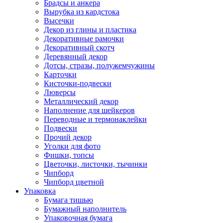
Брадсы и анкера
Вырубка из кардстока
Высечки
Декор из глины и пластика
Декоративные рамочки
Декоративный скотч
Деревянный декор
Дотсы, стразы, полужемчужины
Карточки
Кисточки-подвески
Люверсы
Металлический декор
Наполнение для шейкеров
Переводные и термонаклейки
Подвески
Прочий декор
Уголки для фото
Фишки, топсы
Цветочки, листочки, тычинки
Чипборд
Чипборд цветной
Упаковка
Бумага тишью
Бумажный наполнитель
Упаковочная бумага