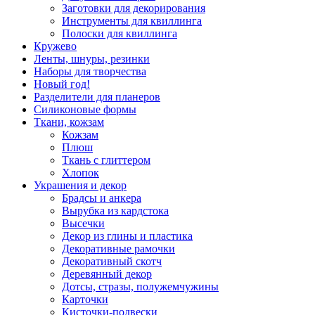
Заготовки для декорирования
Инструменты для квиллинга
Полоски для квиллинга
Кружево
Ленты, шнуры, резинки
Наборы для творчества
Новый год!
Разделители для планеров
Силиконовые формы
Ткани, кожзам
Кожзам
Плюш
Ткань с глиттером
Хлопок
Украшения и декор
Брадсы и анкера
Вырубка из кардстока
Высечки
Декор из глины и пластика
Декоративные рамочки
Декоративный скотч
Деревянный декор
Дотсы, стразы, полужемчужины
Карточки
Кисточки-подвески