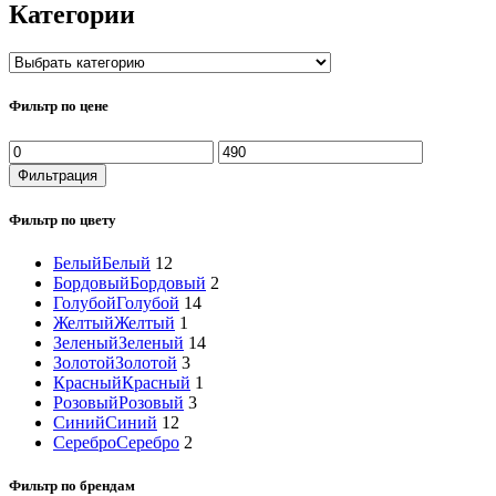
Категории
Фильтр по цене
Минимальная
Максимальная
цена
цена
Фильтрация
Фильтр по цвету
Белый
Белый
12
Бордовый
Бордовый
2
Голубой
Голубой
14
Желтый
Желтый
1
Зеленый
Зеленый
14
Золотой
Золотой
3
Красный
Красный
1
Розовый
Розовый
3
Синий
Синий
12
Серебро
Серебро
2
Фильтр по брендам