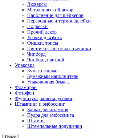
Люверсы
Металлический декор
Наполнение для шейкеров
Переводные и термонаклейки
Подвески
Прочий декор
Уголки для фото
Фишки, топсы
Цветочки, листочки, тычинки
Чипборд
Чипборд цветной
Упаковка
Бумага тишью
Бумажный наполнитель
Упаковочная бумага
Фоамиран
Фотофон
Фурнитура, кольца, уголки
Штампинг и эмбоссинг
Блоки для штампов
Пудра для эмбоссинга
Штампы
Штемпельные подушечки
Поиск