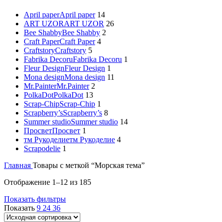
April paper
April paper
14
ART UZOR
ART UZOR
26
Bee Shabby
Bee Shabby
2
Craft Paper
Craft Paper
4
Craftstory
Craftstory
5
Fabrika Decoru
Fabrika Decoru
1
Fleur Design
Fleur Design
1
Mona design
Mona design
11
Mr.Painter
Mr.Painter
2
PolkaDot
PolkaDot
13
Scrap-Chip
Scrap-Chip
1
Scrapberry’s
Scrapberry’s
8
Summer studio
Summer studio
14
Просвет
Просвет
1
тм Рукоделие
тм Рукоделие
4
Scrapodelie
1
Главная
Товары с меткой “Морская тема”
Отображение 1–12 из 185
Показать фильтры
Показать
9
24
36