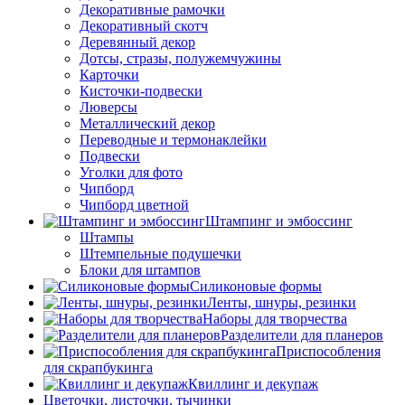
Декоративные рамочки
Декоративный скотч
Деревянный декор
Дотсы, стразы, полужемчужины
Карточки
Кисточки-подвески
Люверсы
Металлический декор
Переводные и термонаклейки
Подвески
Уголки для фото
Чипборд
Чипборд цветной
Штампинг и эмбоссинг
Штампы
Штемпельные подушечки
Блоки для штампов
Силиконовые формы
Ленты, шнуры, резинки
Наборы для творчества
Разделители для планеров
Приспособления
для скрапбукинга
Квиллинг и декупаж
Цветочки, листочки, тычинки