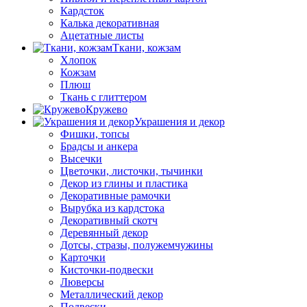
Кардсток
Калька декоративная
Ацетатные листы
Ткани, кожзам
Хлопок
Кожзам
Плюш
Ткань с глиттером
Кружево
Украшения и декор
Фишки, топсы
Брадсы и анкера
Высечки
Цветочки, листочки, тычинки
Декор из глины и пластика
Декоративные рамочки
Вырубка из кардстока
Декоративный скотч
Деревянный декор
Дотсы, стразы, полужемчужины
Карточки
Кисточки-подвески
Люверсы
Металлический декор
Подвески