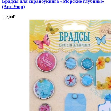
Брадсы для скрапбукинга «Морские глубины»
(Арт Узор)
112,00
₽