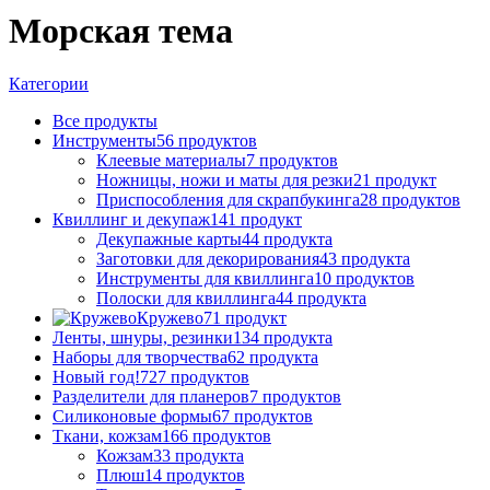
Морская тема
Категории
Все
продукты
Инструменты
56 продуктов
Клеевые материалы
7 продуктов
Ножницы, ножи и маты для резки
21 продукт
Приспособления для скрапбукинга
28 продуктов
Квиллинг и декупаж
141 продукт
Декупажные карты
44 продукта
Заготовки для декорирования
43 продукта
Инструменты для квиллинга
10 продуктов
Полоски для квиллинга
44 продукта
Кружево
71 продукт
Ленты, шнуры, резинки
134 продукта
Наборы для творчества
62 продукта
Новый год!
727 продуктов
Разделители для планеров
7 продуктов
Силиконовые формы
67 продуктов
Ткани, кожзам
166 продуктов
Кожзам
33 продукта
Плюш
14 продуктов