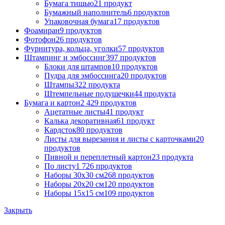
Бумага тишью
21 продукт
Бумажный наполнитель
6 продуктов
Упаковочная бумага
17 продуктов
Фоамиран
9 продуктов
Фотофон
26 продуктов
Фурнитура, кольца, уголки
57 продуктов
Штампинг и эмбоссинг
397 продуктов
Блоки для штампов
10 продуктов
Пудра для эмбоссинга
20 продуктов
Штампы
322 продукта
Штемпельные подушечки
44 продукта
Бумага и картон
2 429 продуктов
Ацетатные листы
41 продукт
Калька декоративная
61 продукт
Кардсток
80 продуктов
Листы для вырезания и листы с карточками
20
продуктов
Пивной и переплетный картон
23 продукта
По листу
1 726 продуктов
Наборы 30х30 см
268 продуктов
Наборы 20х20 см
120 продуктов
Наборы 15х15 см
109 продуктов
Закрыть