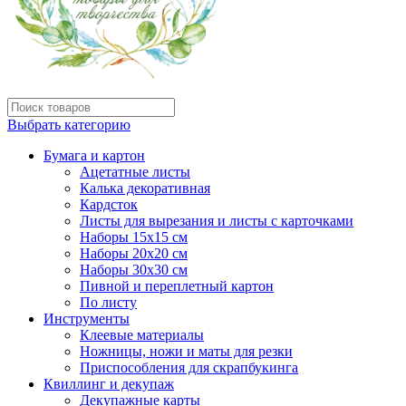
Выбрать категорию
Бумага и картон
Ацетатные листы
Калька декоративная
Кардсток
Листы для вырезания и листы с карточками
Наборы 15х15 см
Наборы 20х20 см
Наборы 30х30 см
Пивной и переплетный картон
По листу
Инструменты
Клеевые материалы
Ножницы, ножи и маты для резки
Приспособления для скрапбукинга
Квиллинг и декупаж
Декупажные карты