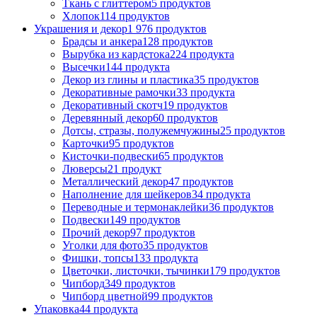
Ткань с глиттером
5 продуктов
Хлопок
114 продуктов
Украшения и декор
1 976 продуктов
Брадсы и анкера
128 продуктов
Вырубка из кардстока
224 продукта
Высечки
144 продукта
Декор из глины и пластика
35 продуктов
Декоративные рамочки
33 продукта
Декоративный скотч
19 продуктов
Деревянный декор
60 продуктов
Дотсы, стразы, полужемчужины
25 продуктов
Карточки
95 продуктов
Кисточки-подвески
65 продуктов
Люверсы
21 продукт
Металлический декор
47 продуктов
Наполнение для шейкеров
34 продукта
Переводные и термонаклейки
36 продуктов
Подвески
149 продуктов
Прочий декор
97 продуктов
Уголки для фото
35 продуктов
Фишки, топсы
133 продукта
Цветочки, листочки, тычинки
179 продуктов
Чипборд
349 продуктов
Чипборд цветной
99 продуктов
Упаковка
44 продукта