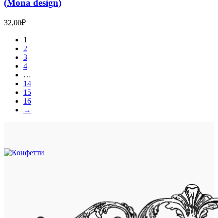
(Mona design)
32,00
₽
1
2
3
4
…
14
15
16
→