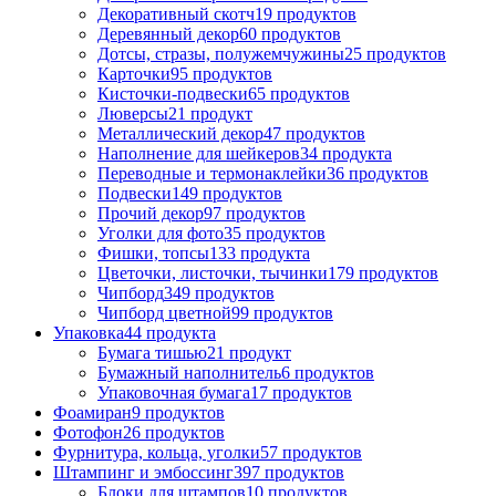
Декоративный скотч
19 продуктов
Деревянный декор
60 продуктов
Дотсы, стразы, полужемчужины
25 продуктов
Карточки
95 продуктов
Кисточки-подвески
65 продуктов
Люверсы
21 продукт
Металлический декор
47 продуктов
Наполнение для шейкеров
34 продукта
Переводные и термонаклейки
36 продуктов
Подвески
149 продуктов
Прочий декор
97 продуктов
Уголки для фото
35 продуктов
Фишки, топсы
133 продукта
Цветочки, листочки, тычинки
179 продуктов
Чипборд
349 продуктов
Чипборд цветной
99 продуктов
Упаковка
44 продукта
Бумага тишью
21 продукт
Бумажный наполнитель
6 продуктов
Упаковочная бумага
17 продуктов
Фоамиран
9 продуктов
Фотофон
26 продуктов
Фурнитура, кольца, уголки
57 продуктов
Штампинг и эмбоссинг
397 продуктов
Блоки для штампов
10 продуктов