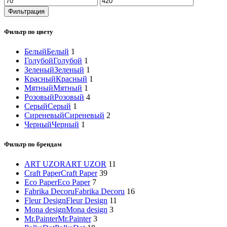
цена
цена
Фильтрация
Фильтр по цвету
Белый
Белый
1
Голубой
Голубой
1
Зеленый
Зеленый
1
Красный
Красный
1
Мятный
Мятный
1
Розовый
Розовый
4
Серый
Серый
1
Сиреневый
Сиреневый
2
Черный
Черный
1
Фильтр по брендам
ART UZOR
ART UZOR
11
Craft Paper
Craft Paper
39
Eco Paper
Eco Paper
7
Fabrika Decoru
Fabrika Decoru
16
Fleur Design
Fleur Design
11
Mona design
Mona design
3
Mr.Painter
Mr.Painter
3