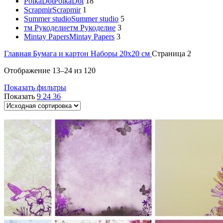
PolkaDot
PolkaDot
18
Scrapmir
Scrapmir
1
Summer studio
Summer studio
5
тм Рукоделие
тм Рукоделие
3
Mintay Papers
Mintay Papers
3
Главная
Бумага и картон
Наборы 20х20 см
Страница 2
Отображение 13–24 из 120
Показать фильтры
Показать
9
24
36