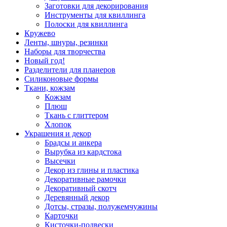
Заготовки для декорирования
Инструменты для квиллинга
Полоски для квиллинга
Кружево
Ленты, шнуры, резинки
Наборы для творчества
Новый год!
Разделители для планеров
Силиконовые формы
Ткани, кожзам
Кожзам
Плюш
Ткань с глиттером
Хлопок
Украшения и декор
Брадсы и анкера
Вырубка из кардстока
Высечки
Декор из глины и пластика
Декоративные рамочки
Декоративный скотч
Деревянный декор
Дотсы, стразы, полужемчужины
Карточки
Кисточки-подвески