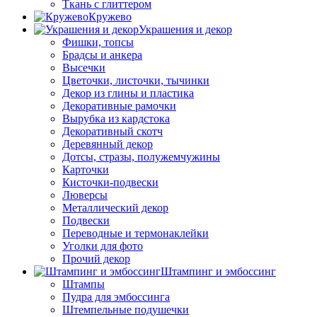
Ткань с глиттером
Кружево
Украшения и декор
Фишки, топсы
Брадсы и анкера
Высечки
Цветочки, листочки, тычинки
Декор из глины и пластика
Декоративные рамочки
Вырубка из кардстока
Декоративный скотч
Деревянный декор
Дотсы, стразы, полужемчужины
Карточки
Кисточки-подвески
Люверсы
Металлический декор
Подвески
Переводные и термонаклейки
Уголки для фото
Прочий декор
Штампинг и эмбоссинг
Штампы
Пудра для эмбоссинга
Штемпельные подушечки