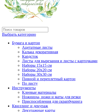
Выбрать категорию
Бумага и картон
Ацетатные листы
Калька декоративная
Кардсток
Листы для вырезания и листы с карточками
Наборы 15х15 см
Наборы 20х20 см
Наборы 30х30 см
Пивной и переплетный картон
По листу
Инструменты
Клеевые материалы
Ножницы, ножи и маты для резки
Приспособления для скрапбукинга
Квиллинг и декупаж
Декупажные карты