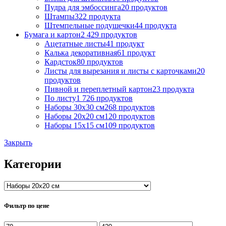
Пудра для эмбоссинга
20 продуктов
Штампы
322 продукта
Штемпельные подушечки
44 продукта
Бумага и картон
2 429 продуктов
Ацетатные листы
41 продукт
Калька декоративная
61 продукт
Кардсток
80 продуктов
Листы для вырезания и листы с карточками
20
продуктов
Пивной и переплетный картон
23 продукта
По листу
1 726 продуктов
Наборы 30х30 см
268 продуктов
Наборы 20х20 см
120 продуктов
Наборы 15х15 см
109 продуктов
Закрыть
Категории
Фильтр по цене
Минимальная
Максимальная