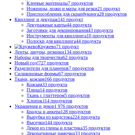
Клеевые материалы
7 продуктов
Ножницы, ножи и маты для резки
21 продукт
Приспособления для скрапбукинга
28 продуктов
Квиллинг и декупаж
141 продукт
Декупажные карты
44 продукта
Заготовки для декорирования
43 продукта
Инструменты для квиллинга
10 продуктов
Полоски для квиллинга
44 продукта
Кружево
71 продукт
Ленты, шнуры, резинки
134 продукта
Наборы для творчества
62 продукта
Новый год!
727 продуктов
Разделители для планеров
7 продуктов
Силиконовые формы
67 продуктов
Ткани, кожзам
166 продуктов
Кожзам
33 продукта
Плюш
14 продуктов
Ткань с глиттером
5 продуктов
Хлопок
114 продуктов
Украшения и декор
1 976 продуктов
Брадсы и анкера
128 продуктов
Вырубка из кардстока
224 продукта
Высечки
144 продукта
Декор из глины и пластика
35 продуктов
Декоративные рамочки
33 продукта