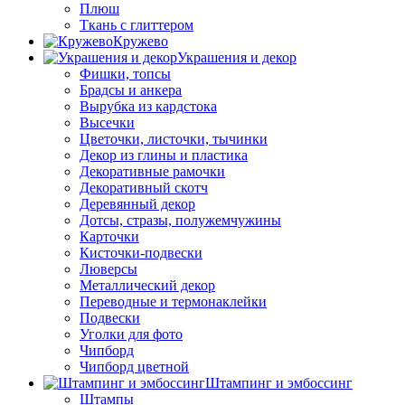
Плюш
Ткань с глиттером
Кружево
Украшения и декор
Фишки, топсы
Брадсы и анкера
Вырубка из кардстока
Высечки
Цветочки, листочки, тычинки
Декор из глины и пластика
Декоративные рамочки
Декоративный скотч
Деревянный декор
Дотсы, стразы, полужемчужины
Карточки
Кисточки-подвески
Люверсы
Металлический декор
Переводные и термонаклейки
Подвески
Уголки для фото
Чипборд
Чипборд цветной
Штампинг и эмбоссинг
Штампы