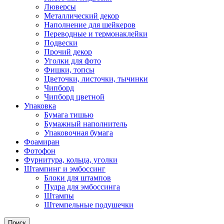
Люверсы
Металлический декор
Наполнение для шейкеров
Переводные и термонаклейки
Подвески
Прочий декор
Уголки для фото
Фишки, топсы
Цветочки, листочки, тычинки
Чипборд
Чипборд цветной
Упаковка
Бумага тишью
Бумажный наполнитель
Упаковочная бумага
Фоамиран
Фотофон
Фурнитура, кольца, уголки
Штампинг и эмбоссинг
Блоки для штампов
Пудра для эмбоссинга
Штампы
Штемпельные подушечки
Поиск