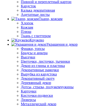
Пивной и переплетный картон
Кардсток
Калька декоративная
Ацетатные листы
Ткани, кожзам
Хлопок
Кожзам
Плюш
Ткань с глиттером
Кружево
Украшения и декор
Фишки, топсы
Брадсы и анкера
Высечки
Цветочки, листочки, тычинки
Декор из глины и пластика
Декоративные рамочки
Вырубка из кардстока
Декоративный скотч
Деревянный декор
Дотсы, стразы, полужемчужины
Карточки
Кисточки-подвески
Люверсы
Металлический декор