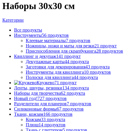
Наборы 30х30 см
Категории
Все
продукты
Инструменты
56 продуктов
Клеевые материалы
7 продуктов
Ножницы, ножи и маты для резки
21 продукт
Приспособления для скрапбукинга
28 продуктов
Квиллинг и декупаж
141 продукт
Декупажные карты
44 продукта
Заготовки для декорирования
43 продукта
Инструменты для квиллинга
10 продуктов
Полоски для квиллинга
44 продукта
Кружево
71 продукт
Ленты, шнуры, резинки
134 продукта
Наборы для творчества
62 продукта
Новый год!
727 продуктов
Разделители для планеров
7 продуктов
Силиконовые формы
67 продуктов
Ткани, кожзам
166 продуктов
Кожзам
33 продукта
Плюш
14 продуктов
Ткань с глиттером
5 продуктов