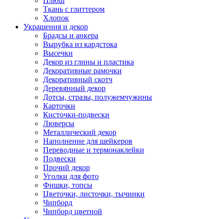
Плюш
Ткань с глиттером
Хлопок
Украшения и декор
Брадсы и анкера
Вырубка из кардстока
Высечки
Декор из глины и пластика
Декоративные рамочки
Декоративный скотч
Деревянный декор
Дотсы, стразы, полужемчужины
Карточки
Кисточки-подвески
Люверсы
Металлический декор
Наполнение для шейкеров
Переводные и термонаклейки
Подвески
Прочий декор
Уголки для фото
Фишки, топсы
Цветочки, листочки, тычинки
Чипборд
Чипборд цветной