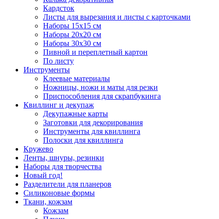
Кардсток
Листы для вырезания и листы с карточками
Наборы 15х15 см
Наборы 20х20 см
Наборы 30х30 см
Пивной и переплетный картон
По листу
Инструменты
Клеевые материалы
Ножницы, ножи и маты для резки
Приспособления для скрапбукинга
Квиллинг и декупаж
Декупажные карты
Заготовки для декорирования
Инструменты для квиллинга
Полоски для квиллинга
Кружево
Ленты, шнуры, резинки
Наборы для творчества
Новый год!
Разделители для планеров
Силиконовые формы
Ткани, кожзам
Кожзам