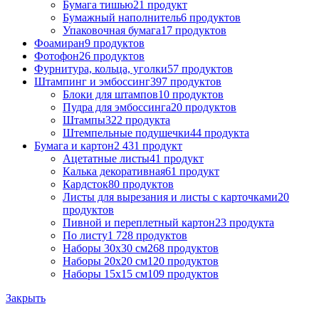
Бумага тишью
21 продукт
Бумажный наполнитель
6 продуктов
Упаковочная бумага
17 продуктов
Фоамиран
9 продуктов
Фотофон
26 продуктов
Фурнитура, кольца, уголки
57 продуктов
Штампинг и эмбоссинг
397 продуктов
Блоки для штампов
10 продуктов
Пудра для эмбоссинга
20 продуктов
Штампы
322 продукта
Штемпельные подушечки
44 продукта
Бумага и картон
2 431 продукт
Ацетатные листы
41 продукт
Калька декоративная
61 продукт
Кардсток
80 продуктов
Листы для вырезания и листы с карточками
20
продуктов
Пивной и переплетный картон
23 продукта
По листу
1 728 продуктов
Наборы 30х30 см
268 продуктов
Наборы 20х20 см
120 продуктов
Наборы 15х15 см
109 продуктов
Закрыть