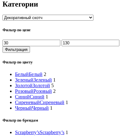
Категории
Фильтр по цене
Минимальная
Максимальная
цена
цена
Фильтрация
Фильтр по цвету
Белый
Белый
2
Зеленый
Зеленый
1
Золотой
Золотой
5
Розовый
Розовый
2
Синий
Синий
1
Сиреневый
Сиреневый
1
Черный
Черный
1
Фильтр по брендам
Scrapberry’s
Scrapberry’s
1