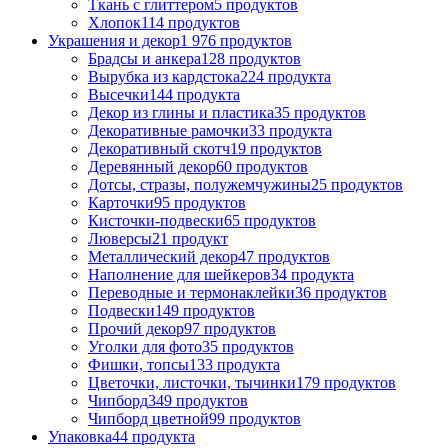
Ткань с глиттером
5 продуктов
Хлопок
114 продуктов
Украшения и декор
1 976 продуктов
Брадсы и анкера
128 продуктов
Вырубка из кардстока
224 продукта
Высечки
144 продукта
Декор из глины и пластика
35 продуктов
Декоративные рамочки
33 продукта
Декоративный скотч
19 продуктов
Деревянный декор
60 продуктов
Дотсы, стразы, полужемчужины
25 продуктов
Карточки
95 продуктов
Кисточки-подвески
65 продуктов
Люверсы
21 продукт
Металлический декор
47 продуктов
Наполнение для шейкеров
34 продукта
Переводные и термонаклейки
36 продуктов
Подвески
149 продуктов
Прочий декор
97 продуктов
Уголки для фото
35 продуктов
Фишки, топсы
133 продукта
Цветочки, листочки, тычинки
179 продуктов
Чипборд
349 продуктов
Чипборд цветной
99 продуктов
Упаковка
44 продукта