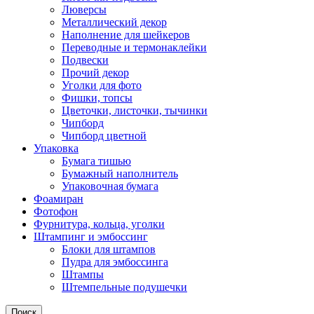
Люверсы
Металлический декор
Наполнение для шейкеров
Переводные и термонаклейки
Подвески
Прочий декор
Уголки для фото
Фишки, топсы
Цветочки, листочки, тычинки
Чипборд
Чипборд цветной
Упаковка
Бумага тишью
Бумажный наполнитель
Упаковочная бумага
Фоамиран
Фотофон
Фурнитура, кольца, уголки
Штампинг и эмбоссинг
Блоки для штампов
Пудра для эмбоссинга
Штампы
Штемпельные подушечки
Поиск