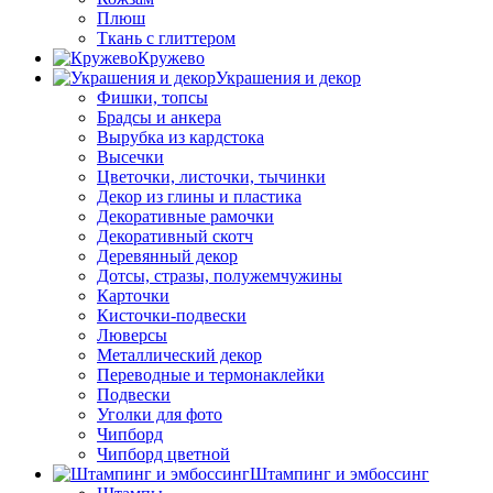
Плюш
Ткань с глиттером
Кружево
Украшения и декор
Фишки, топсы
Брадсы и анкера
Вырубка из кардстока
Высечки
Цветочки, листочки, тычинки
Декор из глины и пластика
Декоративные рамочки
Декоративный скотч
Деревянный декор
Дотсы, стразы, полужемчужины
Карточки
Кисточки-подвески
Люверсы
Металлический декор
Переводные и термонаклейки
Подвески
Уголки для фото
Чипборд
Чипборд цветной
Штампинг и эмбоссинг