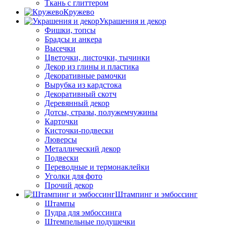
Ткань с глиттером
Кружево
Украшения и декор
Фишки, топсы
Брадсы и анкера
Высечки
Цветочки, листочки, тычинки
Декор из глины и пластика
Декоративные рамочки
Вырубка из кардстока
Декоративный скотч
Деревянный декор
Дотсы, стразы, полужемчужины
Карточки
Кисточки-подвески
Люверсы
Металлический декор
Подвески
Переводные и термонаклейки
Уголки для фото
Прочий декор
Штампинг и эмбоссинг
Штампы
Пудра для эмбоссинга
Штемпельные подушечки