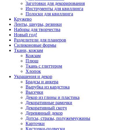
Заготовки для декорирования
Инструменты для квиллинга
Полоски для квиллинга
Кружево
Ленты, шнуры, резинки
Наборы для творчества
Новый год!
Разделители для планеров
Силиконовые формы
Ткани, кожзам
Кожзам
Плюш
Ткань с глиттером
Хлопок
Украшения и декор
Брадсы и анкера
Вырубка из кардстока
Высечки
Декор из глины и пластика
Декоративные рамочки
Декоративный скотч
Деревянный декор
Дотсы, стразы, полужемчужины
Карточки
Кисточки-подвески