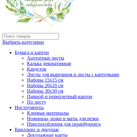
Выбрать категорию
Бумага и картон
Ацетатные листы
Калька декоративная
Кардсток
Листы для вырезания и листы с карточками
Наборы 15х15 см
Наборы 20х20 см
Наборы 30х30 см
Пивной и переплетный картон
По листу
Инструменты
Клеевые материалы
Ножницы, ножи и маты для резки
Приспособления для скрапбукинга
Квиллинг и декупаж
Декупажные карты