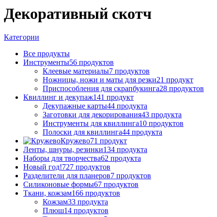
Декоративный скотч
Категории
Все
продукты
Инструменты
56 продуктов
Клеевые материалы
7 продуктов
Ножницы, ножи и маты для резки
21 продукт
Приспособления для скрапбукинга
28 продуктов
Квиллинг и декупаж
141 продукт
Декупажные карты
44 продукта
Заготовки для декорирования
43 продукта
Инструменты для квиллинга
10 продуктов
Полоски для квиллинга
44 продукта
Кружево
71 продукт
Ленты, шнуры, резинки
134 продукта
Наборы для творчества
62 продукта
Новый год!
727 продуктов
Разделители для планеров
7 продуктов
Силиконовые формы
67 продуктов
Ткани, кожзам
166 продуктов
Кожзам
33 продукта
Плюш
14 продуктов