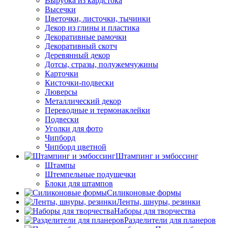
Вырубка из кардстока
Высечки
Цветочки, листочки, тычинки
Декор из глины и пластика
Декоративные рамочки
Декоративный скотч
Деревянный декор
Дотсы, стразы, полужемчужины
Карточки
Кисточки-подвески
Люверсы
Металлический декор
Переводные и термонаклейки
Подвески
Уголки для фото
Чипборд
Чипборд цветной
Штампинг и эмбоссинг
Штампы
Штемпельные подушечки
Блоки для штампов
Силиконовые формы
Ленты, шнуры, резинки
Наборы для творчества
Разделители для планеров