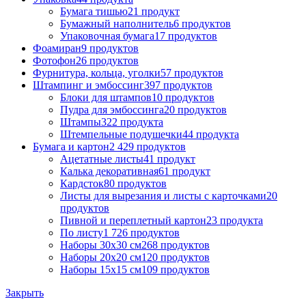
Бумага тишью
21 продукт
Бумажный наполнитель
6 продуктов
Упаковочная бумага
17 продуктов
Фоамиран
9 продуктов
Фотофон
26 продуктов
Фурнитура, кольца, уголки
57 продуктов
Штампинг и эмбоссинг
397 продуктов
Блоки для штампов
10 продуктов
Пудра для эмбоссинга
20 продуктов
Штампы
322 продукта
Штемпельные подушечки
44 продукта
Бумага и картон
2 429 продуктов
Ацетатные листы
41 продукт
Калька декоративная
61 продукт
Кардсток
80 продуктов
Листы для вырезания и листы с карточками
20
продуктов
Пивной и переплетный картон
23 продукта
По листу
1 726 продуктов
Наборы 30х30 см
268 продуктов
Наборы 20х20 см
120 продуктов
Наборы 15х15 см
109 продуктов
Закрыть