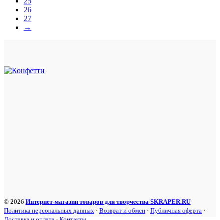
25
26
27
→
© 2026
Интернет-магазин товаров для творчества SKRAPER.RU
Политика персональных данных
·
Возврат и обмен
·
Публичная оферта
·
Доставка и оплата
·
Контакты