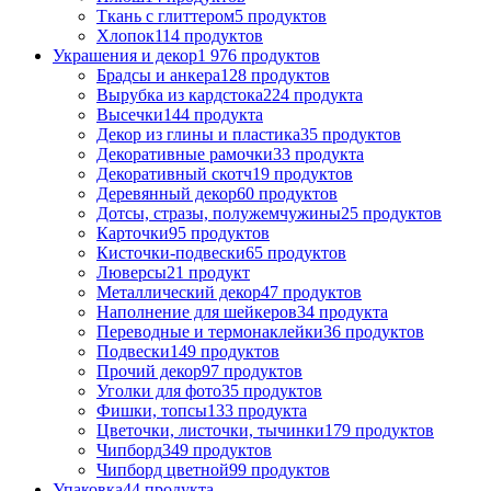
Ткань с глиттером
5 продуктов
Хлопок
114 продуктов
Украшения и декор
1 976 продуктов
Брадсы и анкера
128 продуктов
Вырубка из кардстока
224 продукта
Высечки
144 продукта
Декор из глины и пластика
35 продуктов
Декоративные рамочки
33 продукта
Декоративный скотч
19 продуктов
Деревянный декор
60 продуктов
Дотсы, стразы, полужемчужины
25 продуктов
Карточки
95 продуктов
Кисточки-подвески
65 продуктов
Люверсы
21 продукт
Металлический декор
47 продуктов
Наполнение для шейкеров
34 продукта
Переводные и термонаклейки
36 продуктов
Подвески
149 продуктов
Прочий декор
97 продуктов
Уголки для фото
35 продуктов
Фишки, топсы
133 продукта
Цветочки, листочки, тычинки
179 продуктов
Чипборд
349 продуктов
Чипборд цветной
99 продуктов
Упаковка
44 продукта