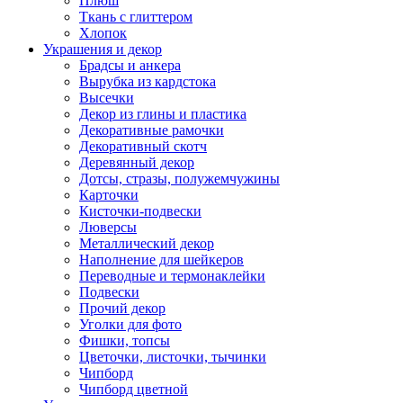
Плюш
Ткань с глиттером
Хлопок
Украшения и декор
Брадсы и анкера
Вырубка из кардстока
Высечки
Декор из глины и пластика
Декоративные рамочки
Декоративный скотч
Деревянный декор
Дотсы, стразы, полужемчужины
Карточки
Кисточки-подвески
Люверсы
Металлический декор
Наполнение для шейкеров
Переводные и термонаклейки
Подвески
Прочий декор
Уголки для фото
Фишки, топсы
Цветочки, листочки, тычинки
Чипборд
Чипборд цветной