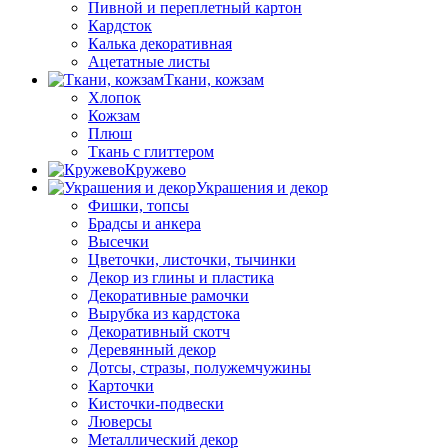
Пивной и переплетный картон
Кардсток
Калька декоративная
Ацетатные листы
Ткани, кожзам
Хлопок
Кожзам
Плюш
Ткань с глиттером
Кружево
Украшения и декор
Фишки, топсы
Брадсы и анкера
Высечки
Цветочки, листочки, тычинки
Декор из глины и пластика
Декоративные рамочки
Вырубка из кардстока
Декоративный скотч
Деревянный декор
Дотсы, стразы, полужемчужины
Карточки
Кисточки-подвески
Люверсы
Металлический декор