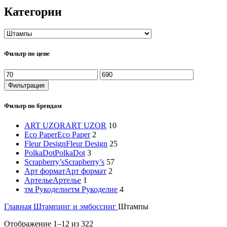
Категории
Фильтр по цене
Минимальная
Максимальная
цена
цена
Фильтрация
Фильтр по брендам
ART UZOR
ART UZOR
10
Eco Paper
Eco Paper
2
Fleur Design
Fleur Design
25
PolkaDot
PolkaDot
3
Scrapberry’s
Scrapberry’s
57
Арт формат
Арт формат
2
Артелье
Артелье
1
тм Рукоделие
тм Рукоделие
4
Главная
Штампинг и эмбоссинг
Штампы
Отображение 1–12 из 322