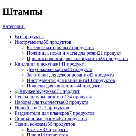
Штампы
Категории
Все
продукты
Инструменты
56 продуктов
Клеевые материалы
7 продуктов
Ножницы, ножи и маты для резки
21 продукт
Приспособления для скрапбукинга
28 продуктов
Квиллинг и декупаж
141 продукт
Декупажные карты
44 продукта
Заготовки для декорирования
43 продукта
Инструменты для квиллинга
10 продуктов
Полоски для квиллинга
44 продукта
Кружево
71 продукт
Ленты, шнуры, резинки
134 продукта
Наборы для творчества
62 продукта
Новый год!
727 продуктов
Разделители для планеров
7 продуктов
Силиконовые формы
67 продуктов
Ткани, кожзам
166 продуктов
Кожзам
33 продукта
Плюш
14 продуктов