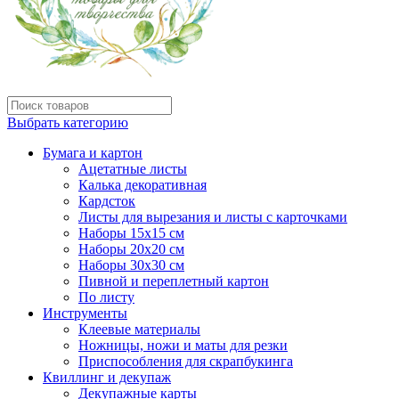
Выбрать категорию
Бумага и картон
Ацетатные листы
Калька декоративная
Кардсток
Листы для вырезания и листы с карточками
Наборы 15х15 см
Наборы 20х20 см
Наборы 30х30 см
Пивной и переплетный картон
По листу
Инструменты
Клеевые материалы
Ножницы, ножи и маты для резки
Приспособления для скрапбукинга
Квиллинг и декупаж
Декупажные карты