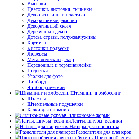
Высечки
Цветочки, листочки, тычинки
Декор из глины и пластика
Декоративные рамочки
Декоративный скотч
Деревянный декор
Дотсы, стразы, полужемчужины
Карточки
Кисточки-подвески
Люверсы
Металлический декор
Переводные и термонаклейки
Подвески
Уголки для фото
Чипборд
Чипборд цветной
Штампинг и эмбоссинг
Штампы
Штемпельные подушечки
Блоки для штампов
Силиконовые формы
Ленты, шнуры, резинки
Наборы для творчества
Разделители для планеров
Приспособления