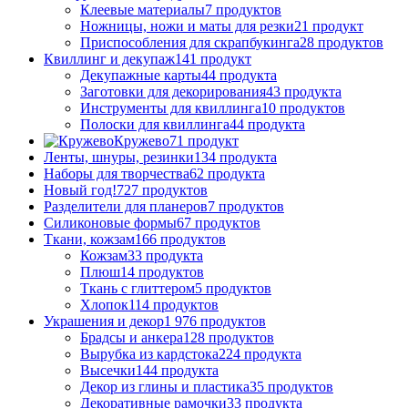
Клеевые материалы
7 продуктов
Ножницы, ножи и маты для резки
21 продукт
Приспособления для скрапбукинга
28 продуктов
Квиллинг и декупаж
141 продукт
Декупажные карты
44 продукта
Заготовки для декорирования
43 продукта
Инструменты для квиллинга
10 продуктов
Полоски для квиллинга
44 продукта
Кружево
71 продукт
Ленты, шнуры, резинки
134 продукта
Наборы для творчества
62 продукта
Новый год!
727 продуктов
Разделители для планеров
7 продуктов
Силиконовые формы
67 продуктов
Ткани, кожзам
166 продуктов
Кожзам
33 продукта
Плюш
14 продуктов
Ткань с глиттером
5 продуктов
Хлопок
114 продуктов
Украшения и декор
1 976 продуктов
Брадсы и анкера
128 продуктов
Вырубка из кардстока
224 продукта
Высечки
144 продукта
Декор из глины и пластика
35 продуктов
Декоративные рамочки
33 продукта