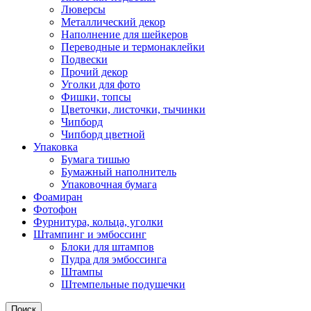
Люверсы
Металлический декор
Наполнение для шейкеров
Переводные и термонаклейки
Подвески
Прочий декор
Уголки для фото
Фишки, топсы
Цветочки, листочки, тычинки
Чипборд
Чипборд цветной
Упаковка
Бумага тишью
Бумажный наполнитель
Упаковочная бумага
Фоамиран
Фотофон
Фурнитура, кольца, уголки
Штампинг и эмбоссинг
Блоки для штампов
Пудра для эмбоссинга
Штампы
Штемпельные подушечки
Поиск