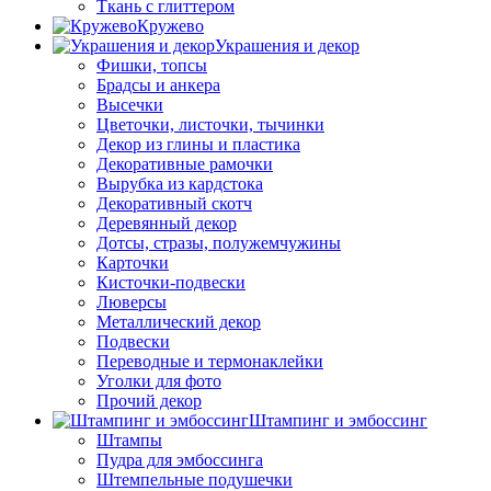
Ткань с глиттером
Кружево
Украшения и декор
Фишки, топсы
Брадсы и анкера
Высечки
Цветочки, листочки, тычинки
Декор из глины и пластика
Декоративные рамочки
Вырубка из кардстока
Декоративный скотч
Деревянный декор
Дотсы, стразы, полужемчужины
Карточки
Кисточки-подвески
Люверсы
Металлический декор
Подвески
Переводные и термонаклейки
Уголки для фото
Прочий декор
Штампинг и эмбоссинг
Штампы
Пудра для эмбоссинга
Штемпельные подушечки