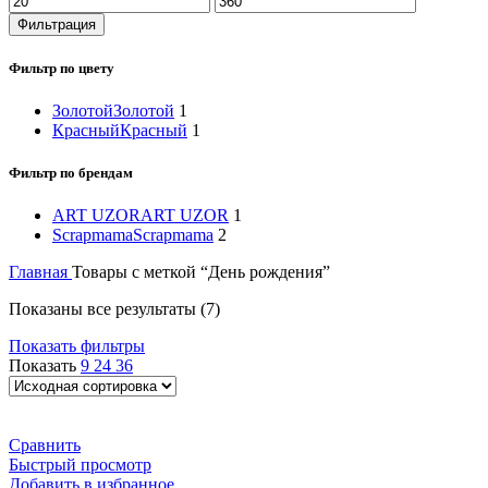
цена
цена
Фильтрация
Фильтр по цвету
Золотой
Золотой
1
Красный
Красный
1
Фильтр по брендам
ART UZOR
ART UZOR
1
Scrapmama
Scrapmama
2
Главная
Товары с меткой “День рождения”
Показаны все результаты (7)
Показать фильтры
Показать
9
24
36
Сравнить
Быстрый просмотр
Добавить в избранное