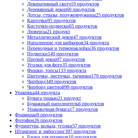
Декоративный скотч
19 продуктов
Деревянный декор
60 продуктов
Дотсы, стразы, полужемчужины
25 продуктов
Карточки
95 продуктов
Кисточки-подвески
65 продуктов
Люверсы
21 продукт
Металлический декор
47 продуктов
Наполнение для шейкеров
34 продукта
Переводные и термонаклейки
36 продуктов
Подвески
149 продуктов
Прочий декор
97 продуктов
Уголки для фото
35 продуктов
Фишки, топсы
133 продукта
Цветочки, листочки, тычинки
179 продуктов
Чипборд
349 продуктов
Чипборд цветной
99 продуктов
Упаковка
44 продукта
Бумага тишью
21 продукт
Бумажный наполнитель
6 продуктов
Упаковочная бумага
17 продуктов
Фоамиран
9 продуктов
Фотофон
26 продуктов
Фурнитура, кольца, уголки
57 продуктов
Штампинг и эмбоссинг
397 продуктов
Блоки для штампов
10 продуктов