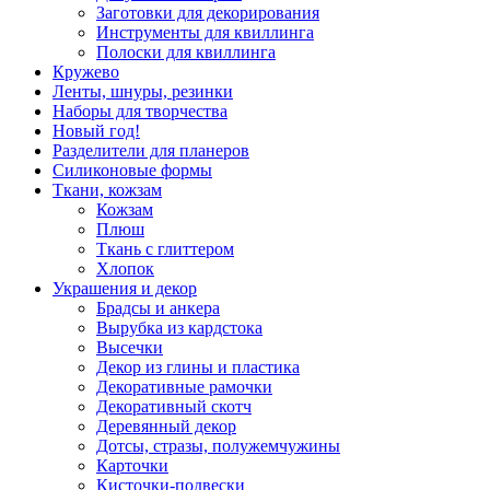
Заготовки для декорирования
Инструменты для квиллинга
Полоски для квиллинга
Кружево
Ленты, шнуры, резинки
Наборы для творчества
Новый год!
Разделители для планеров
Силиконовые формы
Ткани, кожзам
Кожзам
Плюш
Ткань с глиттером
Хлопок
Украшения и декор
Брадсы и анкера
Вырубка из кардстока
Высечки
Декор из глины и пластика
Декоративные рамочки
Декоративный скотч
Деревянный декор
Дотсы, стразы, полужемчужины
Карточки
Кисточки-подвески