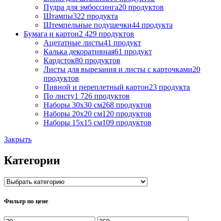
Пудра для эмбоссинга
20 продуктов
Штампы
322 продукта
Штемпельные подушечки
44 продукта
Бумага и картон
2 429 продуктов
Ацетатные листы
41 продукт
Калька декоративная
61 продукт
Кардсток
80 продуктов
Листы для вырезания и листы с карточками
20
продуктов
Пивной и переплетный картон
23 продукта
По листу
1 726 продуктов
Наборы 30х30 см
268 продуктов
Наборы 20х20 см
120 продуктов
Наборы 15х15 см
109 продуктов
Закрыть
Категории
Фильтр по цене
Минимальная
Максимальная