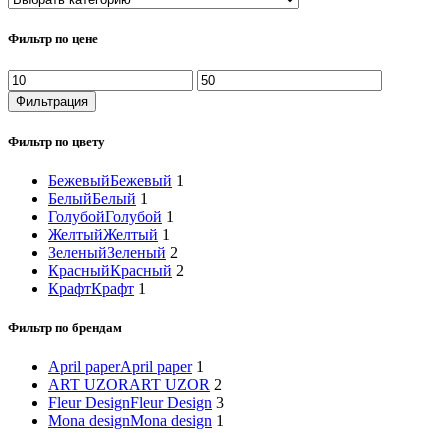
Фильтр по цене
Минимальная
Максимальная
цена
цена
Фильтрация
Фильтр по цвету
Бежевый
Бежевый
1
Белый
Белый
1
Голубой
Голубой
1
Желтый
Желтый
1
Зеленый
Зеленый
2
Красный
Красный
2
Крафт
Крафт
1
Фильтр по брендам
April paper
April paper
1
ART UZOR
ART UZOR
2
Fleur Design
Fleur Design
3
Mona design
Mona design
1