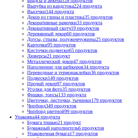
Брадсы и анкера
128 продуктов
Вырубка из кардстока
224 продукта
Высечки
144 продукта
Декор из глины и пластика
35 продуктов
Декоративные рамочки
33 продукта
Декоративный скотч
19 продуктов
Деревянный декор
60 продуктов
Дотсы, стразы, полужемчужины
25 продуктов
Карточки
95 продуктов
Кисточки-подвески
65 продуктов
Люверсы
21 продукт
Металлический декор
47 продуктов
Наполнение для шейкеров
34 продукта
Переводные и термонаклейки
36 продуктов
Подвески
149 продуктов
Прочий декор
97 продуктов
Уголки для фото
35 продуктов
Фишки, топсы
133 продукта
Цветочки, листочки, тычинки
179 продуктов
Чипборд
349 продуктов
Чипборд цветной
99 продуктов
Упаковка
44 продукта
Бумага тишью
21 продукт
Бумажный наполнитель
6 продуктов
Упаковочная бумага
17 продуктов