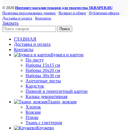
© 2026
Интернет-магазин товаров для творчества SKRAPER.RU
Политика персональных данных
·
Возврат и обмен
·
Публичная оферта
·
Доставка и оплата
·
Контакты
Закрыть
Поиск
ГЛАВНАЯ
Доставка и оплата
Контакты
Бумага и картон
По листу
Наборы 15х15 см
Наборы 20х20 см
Наборы 30х30 см
Ацетатные листы
Кардсток
Пивной и переплетный картон
Калька декоративная
Ткани, кожзам
Хлопок
Кожзам
Плюш
Ткань с глиттером
Кружево