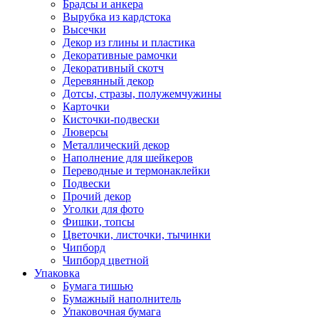
Брадсы и анкера
Вырубка из кардстока
Высечки
Декор из глины и пластика
Декоративные рамочки
Декоративный скотч
Деревянный декор
Дотсы, стразы, полужемчужины
Карточки
Кисточки-подвески
Люверсы
Металлический декор
Наполнение для шейкеров
Переводные и термонаклейки
Подвески
Прочий декор
Уголки для фото
Фишки, топсы
Цветочки, листочки, тычинки
Чипборд
Чипборд цветной
Упаковка
Бумага тишью
Бумажный наполнитель
Упаковочная бумага