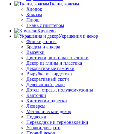
Ткани, кожзам
Хлопок
Кожзам
Плюш
Ткань с глиттером
Кружево
Украшения и декор
Фишки, топсы
Брадсы и анкера
Высечки
Цветочки, листочки, тычинки
Декор из глины и пластика
Декоративные рамочки
Вырубка из кардстока
Декоративный скотч
Деревянный декор
Дотсы, стразы, полужемчужины
Карточки
Кисточки-подвески
Люверсы
Металлический декор
Подвески
Переводные и термонаклейки
Уголки для фото
Прочий декор