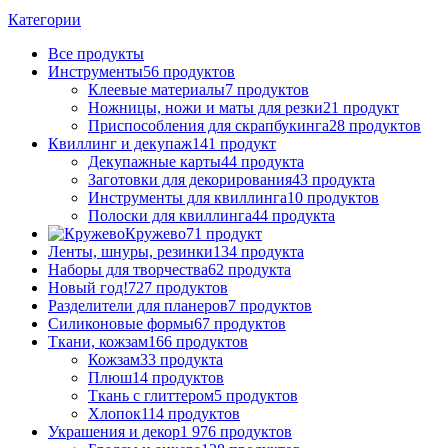
Категории
Все
продукты
Инструменты
56 продуктов
Клеевые материалы
7 продуктов
Ножницы, ножи и маты для резки
21 продукт
Приспособления для скрапбукинга
28 продуктов
Квиллинг и декупаж
141 продукт
Декупажные карты
44 продукта
Заготовки для декорирования
43 продукта
Инструменты для квиллинга
10 продуктов
Полоски для квиллинга
44 продукта
Кружево
71 продукт
Ленты, шнуры, резинки
134 продукта
Наборы для творчества
62 продукта
Новый год!
727 продуктов
Разделители для планеров
7 продуктов
Силиконовые формы
67 продуктов
Ткани, кожзам
166 продуктов
Кожзам
33 продукта
Плюш
14 продуктов
Ткань с глиттером
5 продуктов
Хлопок
114 продуктов
Украшения и декор
1 976 продуктов