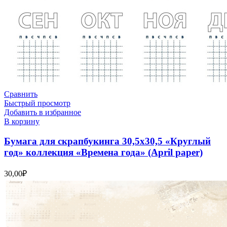
Сравнить
Быстрый просмотр
Добавить в избранное
В корзину
Бумага для скрапбукинга 30,5х30,5 «Круглый
год» коллекция «Времена года» (April paper)
30,00
₽