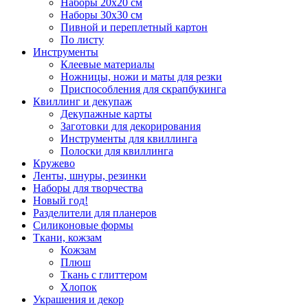
Наборы 20х20 см
Наборы 30х30 см
Пивной и переплетный картон
По листу
Инструменты
Клеевые материалы
Ножницы, ножи и маты для резки
Приспособления для скрапбукинга
Квиллинг и декупаж
Декупажные карты
Заготовки для декорирования
Инструменты для квиллинга
Полоски для квиллинга
Кружево
Ленты, шнуры, резинки
Наборы для творчества
Новый год!
Разделители для планеров
Силиконовые формы
Ткани, кожзам
Кожзам
Плюш
Ткань с глиттером
Хлопок
Украшения и декор