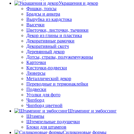
Украшения и декор
Фишки, топсы
Брадсы и анкера
Вырубка из кардстока
Высечки
Цветочки, листочки, тычинки
Декор из глины и пластика
Декоративные рамочки
Декоративный скотч
Деревянный декор
Дотсы, стразы, полужемчужины
Карточки
Кисточки-подвески
Люверсы
Металлический декор
Переводные и термонаклейки
Подвески
Уголки для фото
Чипборд
Чипборд цветной
Штампинг и эмбоссинг
Штампы
Штемпельные подушечки
Блоки для штампов
Силиконовые формы