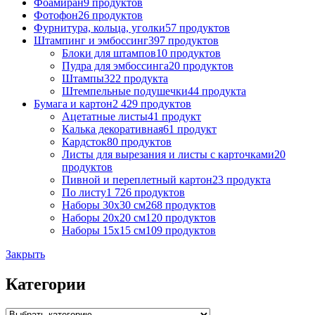
Фоамиран
9 продуктов
Фотофон
26 продуктов
Фурнитура, кольца, уголки
57 продуктов
Штампинг и эмбоссинг
397 продуктов
Блоки для штампов
10 продуктов
Пудра для эмбоссинга
20 продуктов
Штампы
322 продукта
Штемпельные подушечки
44 продукта
Бумага и картон
2 429 продуктов
Ацетатные листы
41 продукт
Калька декоративная
61 продукт
Кардсток
80 продуктов
Листы для вырезания и листы с карточками
20
продуктов
Пивной и переплетный картон
23 продукта
По листу
1 726 продуктов
Наборы 30х30 см
268 продуктов
Наборы 20х20 см
120 продуктов
Наборы 15х15 см
109 продуктов
Закрыть
Категории