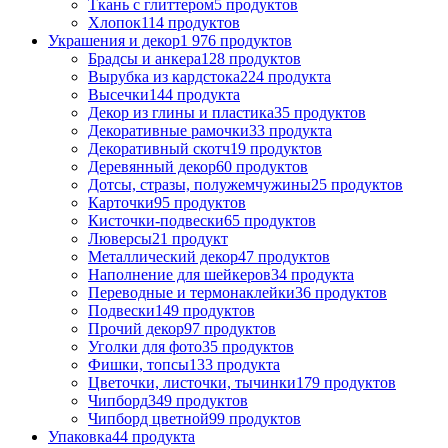
Ткань с глиттером
5 продуктов
Хлопок
114 продуктов
Украшения и декор
1 976 продуктов
Брадсы и анкера
128 продуктов
Вырубка из кардстока
224 продукта
Высечки
144 продукта
Декор из глины и пластика
35 продуктов
Декоративные рамочки
33 продукта
Декоративный скотч
19 продуктов
Деревянный декор
60 продуктов
Дотсы, стразы, полужемчужины
25 продуктов
Карточки
95 продуктов
Кисточки-подвески
65 продуктов
Люверсы
21 продукт
Металлический декор
47 продуктов
Наполнение для шейкеров
34 продукта
Переводные и термонаклейки
36 продуктов
Подвески
149 продуктов
Прочий декор
97 продуктов
Уголки для фото
35 продуктов
Фишки, топсы
133 продукта
Цветочки, листочки, тычинки
179 продуктов
Чипборд
349 продуктов
Чипборд цветной
99 продуктов
Упаковка
44 продукта