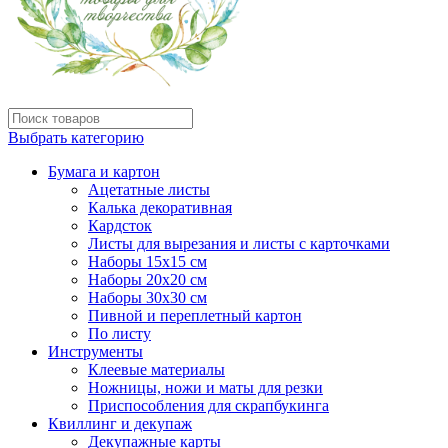
Выбрать категорию
Бумага и картон
Ацетатные листы
Калька декоративная
Кардсток
Листы для вырезания и листы с карточками
Наборы 15х15 см
Наборы 20х20 см
Наборы 30х30 см
Пивной и переплетный картон
По листу
Инструменты
Клеевые материалы
Ножницы, ножи и маты для резки
Приспособления для скрапбукинга
Квиллинг и декупаж
Декупажные карты