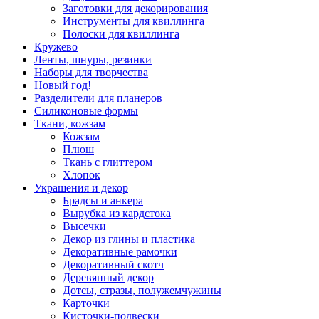
Заготовки для декорирования
Инструменты для квиллинга
Полоски для квиллинга
Кружево
Ленты, шнуры, резинки
Наборы для творчества
Новый год!
Разделители для планеров
Силиконовые формы
Ткани, кожзам
Кожзам
Плюш
Ткань с глиттером
Хлопок
Украшения и декор
Брадсы и анкера
Вырубка из кардстока
Высечки
Декор из глины и пластика
Декоративные рамочки
Декоративный скотч
Деревянный декор
Дотсы, стразы, полужемчужины
Карточки
Кисточки-подвески