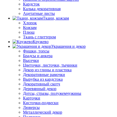
Кардсток
Калька декоративная
Ацетатные листы
Ткани, кожзам
Хлопок
Кожзам
Плюш
Ткань с глиттером
Кружево
Украшения и декор
Фишки, топсы
Брадсы и анкера
Высечки
Цветочки, листочки, тычинки
Декор из глины и пластика
Декоративные рамочки
Вырубка из кардстока
Декоративный скотч
Деревянный декор
Дотсы, стразы, полужемчужины
Карточки
Кисточки-подвески
Люверсы
Металлический декор
Подвески