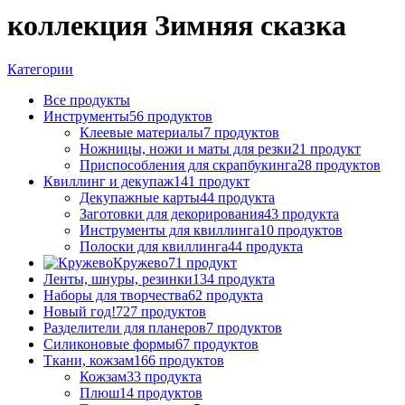
коллекция Зимняя сказка
Категории
Все
продукты
Инструменты
56 продуктов
Клеевые материалы
7 продуктов
Ножницы, ножи и маты для резки
21 продукт
Приспособления для скрапбукинга
28 продуктов
Квиллинг и декупаж
141 продукт
Декупажные карты
44 продукта
Заготовки для декорирования
43 продукта
Инструменты для квиллинга
10 продуктов
Полоски для квиллинга
44 продукта
Кружево
71 продукт
Ленты, шнуры, резинки
134 продукта
Наборы для творчества
62 продукта
Новый год!
727 продуктов
Разделители для планеров
7 продуктов
Силиконовые формы
67 продуктов
Ткани, кожзам
166 продуктов
Кожзам
33 продукта
Плюш
14 продуктов