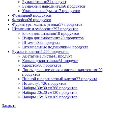
Бумага тишью
21 продукт
Бумажный наполнитель
6 продуктов
Упаковочная бумага
17 продуктов
Фоамиран
9 продуктов
Фотофон
26 продуктов
Фурнитура, кольца, уголки
57 продуктов
Штампинг и эмбоссинг
397 продуктов
Блоки для штампов
10 продуктов
Пудра для эмбоссинга
20 продуктов
Штампы
322 продукта
Штемпельные подушечки
44 продукта
Бумага и картон
2 429 продуктов
Ацетатные листы
41 продукт
Калька декоративная
61 продукт
Кардсток
80 продуктов
Листы для вырезания и листы с карточками
20
продуктов
Пивной и переплетный картон
23 продукта
По листу
1 726 продуктов
Наборы 30х30 см
268 продуктов
Наборы 20х20 см
120 продуктов
Наборы 15х15 см
109 продуктов
Закрыть