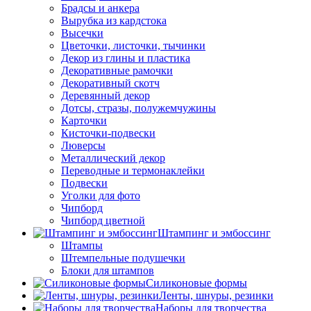
Брадсы и анкера
Вырубка из кардстока
Высечки
Цветочки, листочки, тычинки
Декор из глины и пластика
Декоративные рамочки
Декоративный скотч
Деревянный декор
Дотсы, стразы, полужемчужины
Карточки
Кисточки-подвески
Люверсы
Металлический декор
Переводные и термонаклейки
Подвески
Уголки для фото
Чипборд
Чипборд цветной
Штампинг и эмбоссинг
Штампы
Штемпельные подушечки
Блоки для штампов
Силиконовые формы
Ленты, шнуры, резинки
Наборы для творчества