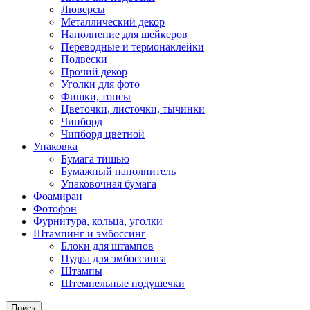
Люверсы
Металлический декор
Наполнение для шейкеров
Переводные и термонаклейки
Подвески
Прочий декор
Уголки для фото
Фишки, топсы
Цветочки, листочки, тычинки
Чипборд
Чипборд цветной
Упаковка
Бумага тишью
Бумажный наполнитель
Упаковочная бумага
Фоамиран
Фотофон
Фурнитура, кольца, уголки
Штампинг и эмбоссинг
Блоки для штампов
Пудра для эмбоссинга
Штампы
Штемпельные подушечки
Поиск