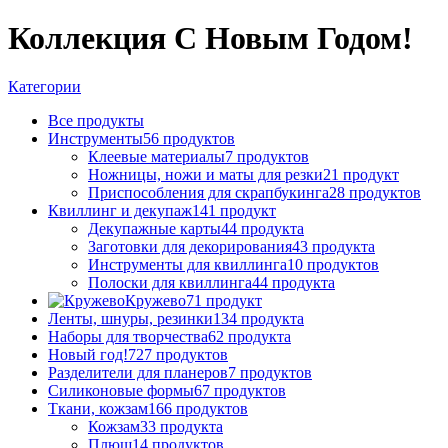
Коллекция С Новым Годом!
Категории
Все
продукты
Инструменты
56 продуктов
Клеевые материалы
7 продуктов
Ножницы, ножи и маты для резки
21 продукт
Приспособления для скрапбукинга
28 продуктов
Квиллинг и декупаж
141 продукт
Декупажные карты
44 продукта
Заготовки для декорирования
43 продукта
Инструменты для квиллинга
10 продуктов
Полоски для квиллинга
44 продукта
Кружево
71 продукт
Ленты, шнуры, резинки
134 продукта
Наборы для творчества
62 продукта
Новый год!
727 продуктов
Разделители для планеров
7 продуктов
Силиконовые формы
67 продуктов
Ткани, кожзам
166 продуктов
Кожзам
33 продукта
Плюш
14 продуктов