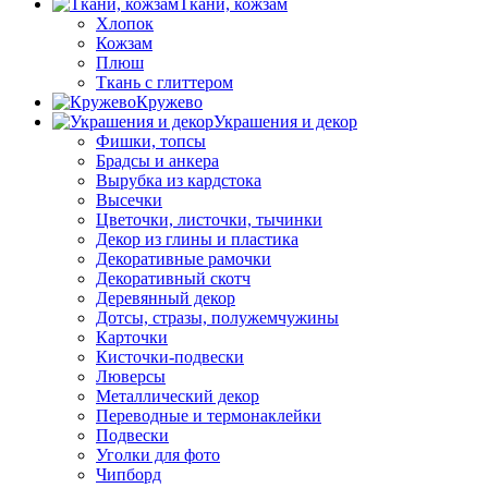
Ткани, кожзам
Хлопок
Кожзам
Плюш
Ткань с глиттером
Кружево
Украшения и декор
Фишки, топсы
Брадсы и анкера
Вырубка из кардстока
Высечки
Цветочки, листочки, тычинки
Декор из глины и пластика
Декоративные рамочки
Декоративный скотч
Деревянный декор
Дотсы, стразы, полужемчужины
Карточки
Кисточки-подвески
Люверсы
Металлический декор
Переводные и термонаклейки
Подвески
Уголки для фото
Чипборд