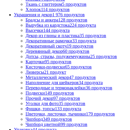
Ткань с глиттером
5 продуктов
Хлопок
114 продуктов
Украшения и декор
1 976 продуктов
Брадсы и анкера
128 продуктов
Вырубка из кардстока
224 продукта
Высечки
144 продукта
Декор из глины и пластика
35 продуктов
Декоративные рамочки
33 продукта
Декоративный скотч
19 продуктов
Деревянный декор
60 продуктов
Дотсы, стразы, полужемчужины
25 продуктов
Карточки
95 продуктов
Кисточки-подвески
65 продуктов
Люверсы
21 продукт
Металлический декор
47 продуктов
Наполнение для шейкеров
34 продукта
Переводные и термонаклейки
36 продуктов
Подвески
149 продуктов
Прочий декор
97 продуктов
Уголки для фото
35 продуктов
Фишки, топсы
133 продукта
Цветочки, листочки, тычинки
179 продуктов
Чипборд
349 продуктов
Чипборд цветной
99 продуктов
Упаковка
44 продукта