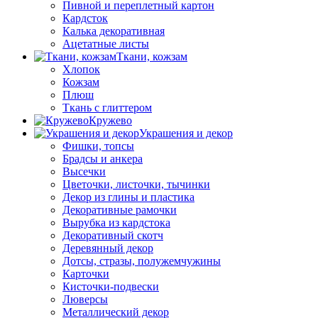
Пивной и переплетный картон
Кардсток
Калька декоративная
Ацетатные листы
Ткани, кожзам
Хлопок
Кожзам
Плюш
Ткань с глиттером
Кружево
Украшения и декор
Фишки, топсы
Брадсы и анкера
Высечки
Цветочки, листочки, тычинки
Декор из глины и пластика
Декоративные рамочки
Вырубка из кардстока
Декоративный скотч
Деревянный декор
Дотсы, стразы, полужемчужины
Карточки
Кисточки-подвески
Люверсы
Металлический декор