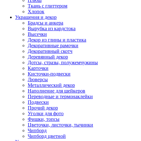
Плюш
Ткань с глиттером
Хлопок
Украшения и декор
Брадсы и анкера
Вырубка из кардстока
Высечки
Декор из глины и пластика
Декоративные рамочки
Декоративный скотч
Деревянный декор
Дотсы, стразы, полужемчужины
Карточки
Кисточки-подвески
Люверсы
Металлический декор
Наполнение для шейкеров
Переводные и термонаклейки
Подвески
Прочий декор
Уголки для фото
Фишки, топсы
Цветочки, листочки, тычинки
Чипборд
Чипборд цветной