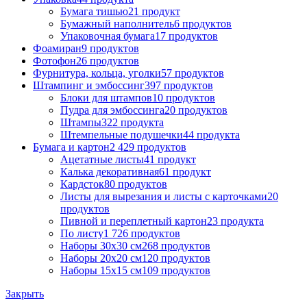
Бумага тишью
21 продукт
Бумажный наполнитель
6 продуктов
Упаковочная бумага
17 продуктов
Фоамиран
9 продуктов
Фотофон
26 продуктов
Фурнитура, кольца, уголки
57 продуктов
Штампинг и эмбоссинг
397 продуктов
Блоки для штампов
10 продуктов
Пудра для эмбоссинга
20 продуктов
Штампы
322 продукта
Штемпельные подушечки
44 продукта
Бумага и картон
2 429 продуктов
Ацетатные листы
41 продукт
Калька декоративная
61 продукт
Кардсток
80 продуктов
Листы для вырезания и листы с карточками
20
продуктов
Пивной и переплетный картон
23 продукта
По листу
1 726 продуктов
Наборы 30х30 см
268 продуктов
Наборы 20х20 см
120 продуктов
Наборы 15х15 см
109 продуктов
Закрыть