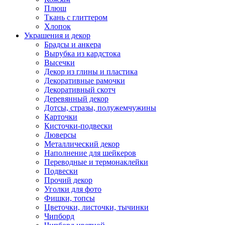
Плюш
Ткань с глиттером
Хлопок
Украшения и декор
Брадсы и анкера
Вырубка из кардстока
Высечки
Декор из глины и пластика
Декоративные рамочки
Декоративный скотч
Деревянный декор
Дотсы, стразы, полужемчужины
Карточки
Кисточки-подвески
Люверсы
Металлический декор
Наполнение для шейкеров
Переводные и термонаклейки
Подвески
Прочий декор
Уголки для фото
Фишки, топсы
Цветочки, листочки, тычинки
Чипборд