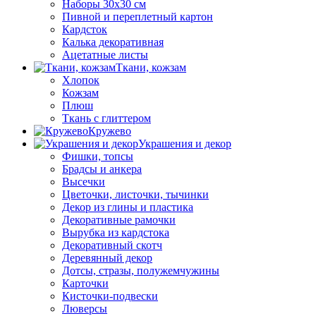
Наборы 30х30 см
Пивной и переплетный картон
Кардсток
Калька декоративная
Ацетатные листы
Ткани, кожзам
Хлопок
Кожзам
Плюш
Ткань с глиттером
Кружево
Украшения и декор
Фишки, топсы
Брадсы и анкера
Высечки
Цветочки, листочки, тычинки
Декор из глины и пластика
Декоративные рамочки
Вырубка из кардстока
Декоративный скотч
Деревянный декор
Дотсы, стразы, полужемчужины
Карточки
Кисточки-подвески
Люверсы