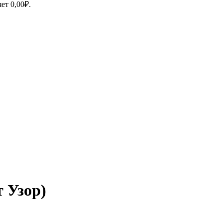
яет
0,00
₽
.
 Узор)