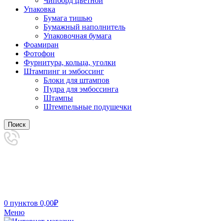
Чипборд цветной
Упаковка
Бумага тишью
Бумажный наполнитель
Упаковочная бумага
Фоамиран
Фотофон
Фурнитура, кольца, уголки
Штампинг и эмбоссинг
Блоки для штампов
Пудра для эмбоссинга
Штампы
Штемпельные подушечки
Поиск
0
пунктов
0,00
₽
Меню