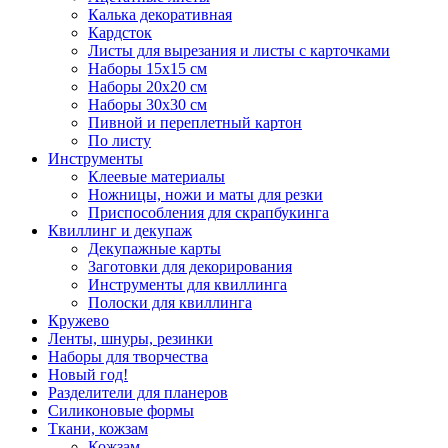
Калька декоративная
Кардсток
Листы для вырезания и листы с карточками
Наборы 15х15 см
Наборы 20х20 см
Наборы 30х30 см
Пивной и переплетный картон
По листу
Инструменты
Клеевые материалы
Ножницы, ножи и маты для резки
Приспособления для скрапбукинга
Квиллинг и декупаж
Декупажные карты
Заготовки для декорирования
Инструменты для квиллинга
Полоски для квиллинга
Кружево
Ленты, шнуры, резинки
Наборы для творчества
Новый год!
Разделители для планеров
Силиконовые формы
Ткани, кожзам
Кожзам