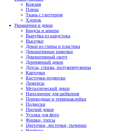
Кожзам
Плюш
Ткань с глиттером
Хлопок
Украшения и декор
Брадсы и анкера
Вырубка из кардстока
Высечки
Декор из глины и пластика
Декоративные рамочки
Декоративный скотч
Деревянный декор
Дотсы, стразы, полужемчужины
Карточки
Кисточки-подвески
Люверсы
Металлический декор
Наполнение для шейкеров
Переводные и термонаклейки
Подвески
Прочий декор
Уголки для фото
Фишки, топсы
Цветочки, листочки, тычинки
Чипборд