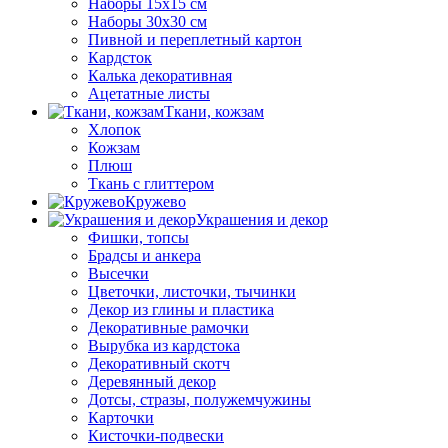
Наборы 15х15 см
Наборы 30х30 см
Пивной и переплетный картон
Кардсток
Калька декоративная
Ацетатные листы
Ткани, кожзам
Хлопок
Кожзам
Плюш
Ткань с глиттером
Кружево
Украшения и декор
Фишки, топсы
Брадсы и анкера
Высечки
Цветочки, листочки, тычинки
Декор из глины и пластика
Декоративные рамочки
Вырубка из кардстока
Декоративный скотч
Деревянный декор
Дотсы, стразы, полужемчужины
Карточки
Кисточки-подвески