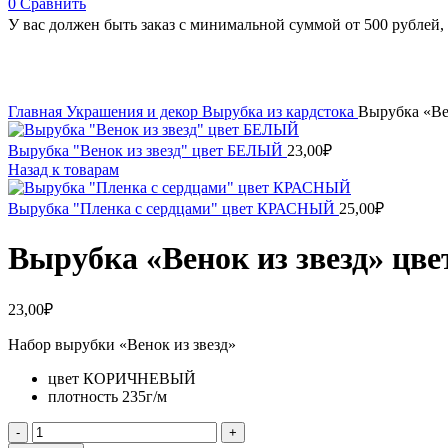
0
Сравнить
У вас должен быть заказ с минимальной суммой от 500 рублей, 
Увеличить
Главная
Украшения и декор
Вырубка из кардстока
Вырубка «В
Вырубка "Венок из звезд" цвет БЕЛЫЙ
23,00
₽
Назад к товарам
Вырубка "Пленка с сердцами" цвет КРАСНЫЙ
25,00
₽
Вырубка «Венок из звезд» 
23,00
₽
Набор вырубки «Венок из звезд»
цвет КОРИЧНЕВЫЙ
плотность 235г/м
Количество
товара