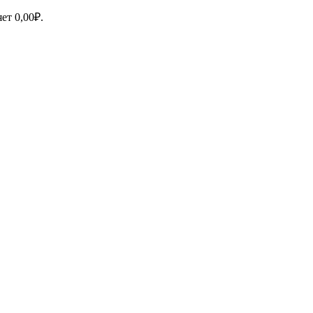
яет
0,00
₽
.