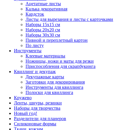
Ацетатные листы
Калька декоративная
Кардсток
Листы для вырезания и листы с карточками
Наборы 15х15 см
Наборы 20х20 см
Наборы 30х30 см
Пивной и переплетный картон
По листу
Инструменты
Клеевые материалы
Ножницы, ножи и маты для резки
Приспособления для скрапбукинга
Квиллинг и декупаж
Декупажные карты
Заготовки для декорирования
Инструменты для квиллинга
Полоски для квиллинга
Кружево
Ленты, шнуры, резинки
Наборы для творчества
Новый год!
Разделители для планеров
Силиконовые формы
Ткани, кожзам