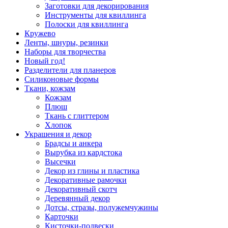
Заготовки для декорирования
Инструменты для квиллинга
Полоски для квиллинга
Кружево
Ленты, шнуры, резинки
Наборы для творчества
Новый год!
Разделители для планеров
Силиконовые формы
Ткани, кожзам
Кожзам
Плюш
Ткань с глиттером
Хлопок
Украшения и декор
Брадсы и анкера
Вырубка из кардстока
Высечки
Декор из глины и пластика
Декоративные рамочки
Декоративный скотч
Деревянный декор
Дотсы, стразы, полужемчужины
Карточки
Кисточки-подвески