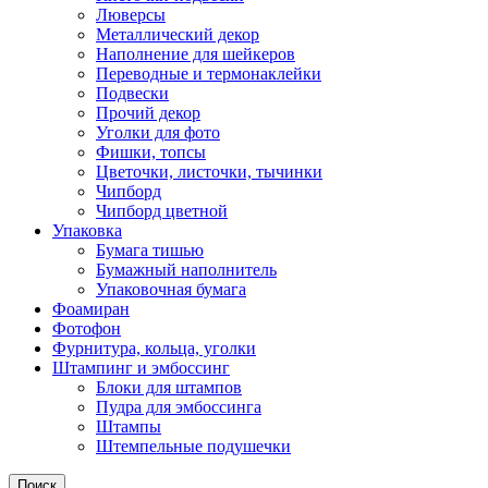
Люверсы
Металлический декор
Наполнение для шейкеров
Переводные и термонаклейки
Подвески
Прочий декор
Уголки для фото
Фишки, топсы
Цветочки, листочки, тычинки
Чипборд
Чипборд цветной
Упаковка
Бумага тишью
Бумажный наполнитель
Упаковочная бумага
Фоамиран
Фотофон
Фурнитура, кольца, уголки
Штампинг и эмбоссинг
Блоки для штампов
Пудра для эмбоссинга
Штампы
Штемпельные подушечки
Поиск