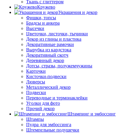
Ткань с глиттером
Кружево
Украшения и декор
Фишки, топсы
Брадсы и анкера
Высечки
Цветочки, листочки, тычинки
Декор из глины и пластика
Декоративные рамочки
Вырубка из кардстока
Декоративный скотч
Деревянный декор
Дотсы, стразы, полужемчужины
Карточки
Кисточки-подвески
Люверсы
Металлический декор
Подвески
Переводные и термонаклейки
Уголки для фото
Прочий декор
Штампинг и эмбоссинг
Штампы
Пудра для эмбоссинга
Штемпельные подушечки