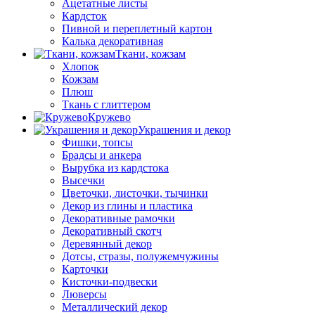
Ацетатные листы
Кардсток
Пивной и переплетный картон
Калька декоративная
Ткани, кожзам
Хлопок
Кожзам
Плюш
Ткань с глиттером
Кружево
Украшения и декор
Фишки, топсы
Брадсы и анкера
Вырубка из кардстока
Высечки
Цветочки, листочки, тычинки
Декор из глины и пластика
Декоративные рамочки
Декоративный скотч
Деревянный декор
Дотсы, стразы, полужемчужины
Карточки
Кисточки-подвески
Люверсы
Металлический декор