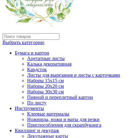
Выбрать категорию
Бумага и картон
Ацетатные листы
Калька декоративная
Кардсток
Листы для вырезания и листы с карточками
Наборы 15х15 см
Наборы 20х20 см
Наборы 30х30 см
Пивной и переплетный картон
По листу
Инструменты
Клеевые материалы
Ножницы, ножи и маты для резки
Приспособления для скрапбукинга
Квиллинг и декупаж
Декупажные карты