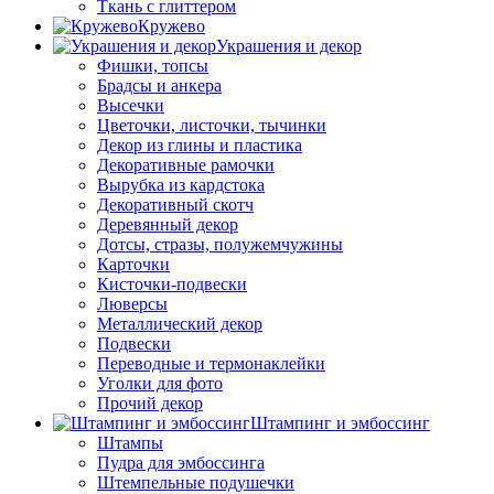
Ткань с глиттером
Кружево
Украшения и декор
Фишки, топсы
Брадсы и анкера
Высечки
Цветочки, листочки, тычинки
Декор из глины и пластика
Декоративные рамочки
Вырубка из кардстока
Декоративный скотч
Деревянный декор
Дотсы, стразы, полужемчужины
Карточки
Кисточки-подвески
Люверсы
Металлический декор
Подвески
Переводные и термонаклейки
Уголки для фото
Прочий декор
Штампинг и эмбоссинг
Штампы
Пудра для эмбоссинга
Штемпельные подушечки