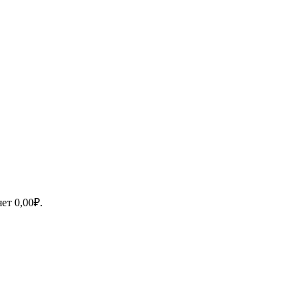
яет
0,00
₽
.