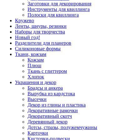
Заготовки для декорирования
Инструменты для квиллинга
Полоски для квиллинга
Кружево
Ленты, шнуры, резинки
Наборы для творчества
Новый год!
Разделители для планеров
Силиконовые формы
Ткани, кожзам
Кожзам
Плюш
Ткань с глиттером
Хлопок
Украшения и декор
Брадсы и анкера
Вырубка из кардстока
Высечки
Декор из глины и пластика
Декоративные рамочки
Декоративный скотч
Деревянный декор
Дотсы, стразы, полужемчужины
Карточки
Кисточки-подвески