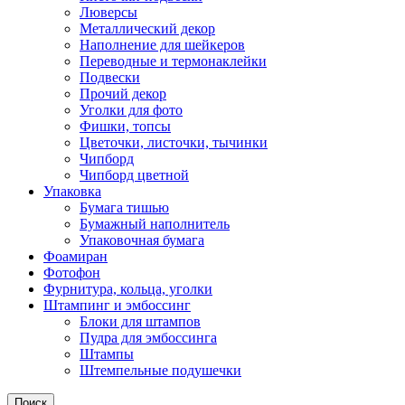
Люверсы
Металлический декор
Наполнение для шейкеров
Переводные и термонаклейки
Подвески
Прочий декор
Уголки для фото
Фишки, топсы
Цветочки, листочки, тычинки
Чипборд
Чипборд цветной
Упаковка
Бумага тишью
Бумажный наполнитель
Упаковочная бумага
Фоамиран
Фотофон
Фурнитура, кольца, уголки
Штампинг и эмбоссинг
Блоки для штампов
Пудра для эмбоссинга
Штампы
Штемпельные подушечки
Поиск