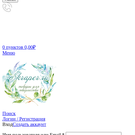
0
пунктов
0,00
₽
Меню
Поиск
Логин / Регистрация
Вход
Создать аккаунт
Имя пользователя или Email
*