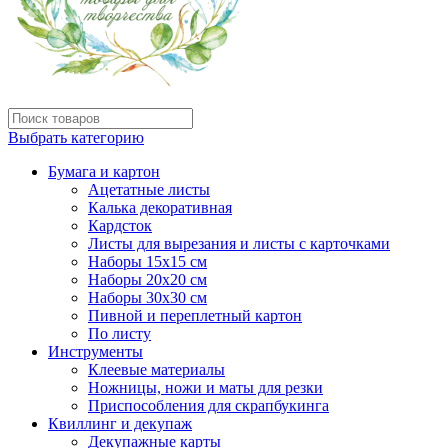
Выбрать категорию
Бумага и картон
Ацетатные листы
Калька декоративная
Кардсток
Листы для вырезания и листы с карточками
Наборы 15х15 см
Наборы 20х20 см
Наборы 30х30 см
Пивной и переплетный картон
По листу
Инструменты
Клеевые материалы
Ножницы, ножи и маты для резки
Приспособления для скрапбукинга
Квиллинг и декупаж
Декупажные карты