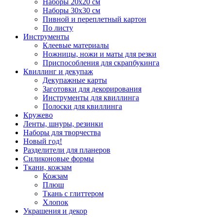
Наборы 20х20 см
Наборы 30х30 см
Пивной и переплетный картон
По листу
Инструменты
Клеевые материалы
Ножницы, ножи и маты для резки
Приспособления для скрапбукинга
Квиллинг и декупаж
Декупажные карты
Заготовки для декорирования
Инструменты для квиллинга
Полоски для квиллинга
Кружево
Ленты, шнуры, резинки
Наборы для творчества
Новый год!
Разделители для планеров
Силиконовые формы
Ткани, кожзам
Кожзам
Плюш
Ткань с глиттером
Хлопок
Украшения и декор