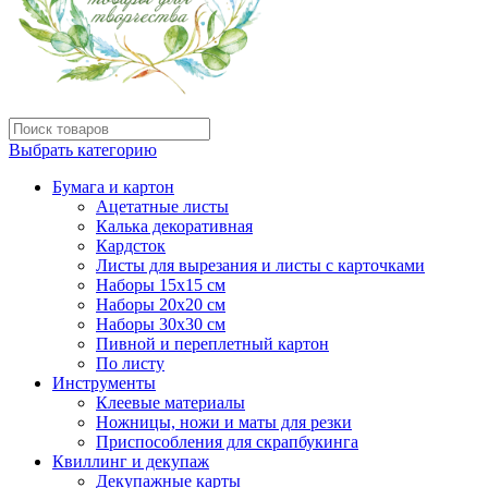
Выбрать категорию
Бумага и картон
Ацетатные листы
Калька декоративная
Кардсток
Листы для вырезания и листы с карточками
Наборы 15х15 см
Наборы 20х20 см
Наборы 30х30 см
Пивной и переплетный картон
По листу
Инструменты
Клеевые материалы
Ножницы, ножи и маты для резки
Приспособления для скрапбукинга
Квиллинг и декупаж
Декупажные карты