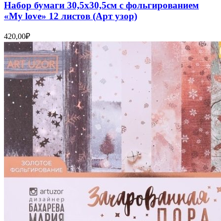
Набор бумаги 30,5х30,5см с фольгированием
«My love» 12 листов (Арт узор)
420,00
₽