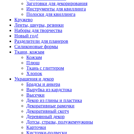
Заготовки для декорирования
Инструменты для квиллинга
Полоски для квиллинга
Кружево
Ленты, шнуры, резинки
Наборы для творчества
Новый год!
Разделители для планеров
Силиконовые формы
Ткани, кожзам
Кожзам
Плюш
Ткань с глиттером
Хлопок
Украшения и декор
Брадсы и анкера
Вырубка из кардстока
Высечки
Декор из глины и пластика
Декоративные рамочки
Декоративный скотч
Деревянный декор
Дотсы, стразы, полужемчужины
Карточки
Кисточки-подвески