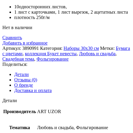
10односторонних листов,
1 лист с карточками, 1 лист вырезок, 2 ацетатных листа
плотность 250г/м
Нет в наличии
Сравнить
Добавить в избранное
Артикул:
3890991
Категория:
Наборы 30х30 см
Метки:
Бумага
с цветами
,
коллекция Букет невесты
,
Любовь и свадьба
,
Свадебная тема
,
Фольгирование
Поделиться:
Детали
Отзывы (0)
О бренде
Доставка и оплата
Детали
Производитель
ART UZOR
Тематика
Любовь и свадьба, Фольгирование