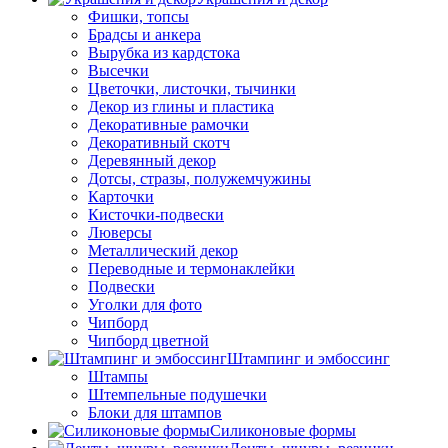
Фишки, топсы
Брадсы и анкера
Вырубка из кардстока
Высечки
Цветочки, листочки, тычинки
Декор из глины и пластика
Декоративные рамочки
Декоративный скотч
Деревянный декор
Дотсы, стразы, полужемчужины
Карточки
Кисточки-подвески
Люверсы
Металлический декор
Переводные и термонаклейки
Подвески
Уголки для фото
Чипборд
Чипборд цветной
Штампинг и эмбоссинг
Штампы
Штемпельные подушечки
Блоки для штампов
Силиконовые формы