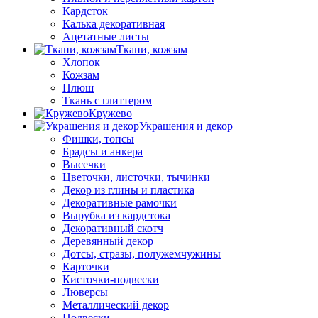
Кардсток
Калька декоративная
Ацетатные листы
Ткани, кожзам
Хлопок
Кожзам
Плюш
Ткань с глиттером
Кружево
Украшения и декор
Фишки, топсы
Брадсы и анкера
Высечки
Цветочки, листочки, тычинки
Декор из глины и пластика
Декоративные рамочки
Вырубка из кардстока
Декоративный скотч
Деревянный декор
Дотсы, стразы, полужемчужины
Карточки
Кисточки-подвески
Люверсы
Металлический декор
Подвески