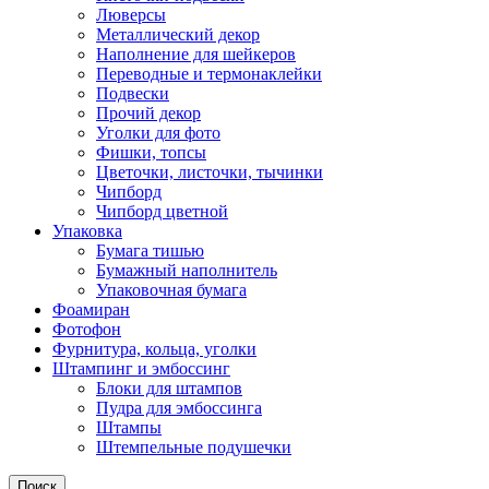
Люверсы
Металлический декор
Наполнение для шейкеров
Переводные и термонаклейки
Подвески
Прочий декор
Уголки для фото
Фишки, топсы
Цветочки, листочки, тычинки
Чипборд
Чипборд цветной
Упаковка
Бумага тишью
Бумажный наполнитель
Упаковочная бумага
Фоамиран
Фотофон
Фурнитура, кольца, уголки
Штампинг и эмбоссинг
Блоки для штампов
Пудра для эмбоссинга
Штампы
Штемпельные подушечки
Поиск