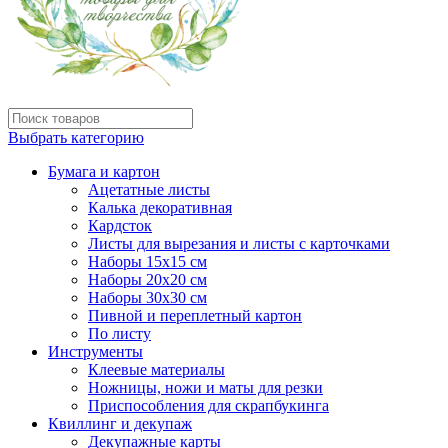
Выбрать категорию
Бумага и картон
Ацетатные листы
Калька декоративная
Кардсток
Листы для вырезания и листы с карточками
Наборы 15х15 см
Наборы 20х20 см
Наборы 30х30 см
Пивной и переплетный картон
По листу
Инструменты
Клеевые материалы
Ножницы, ножи и маты для резки
Приспособления для скрапбукинга
Квиллинг и декупаж
Декупажные карты