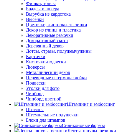
Фишки, топсы
Брадсы и анкера
Вырубка из кардстока
Высечки
Цветочки, листочки, тычинки
Декор из глины и пластика
Декоративные рамочки
Декоративный скотч
Деревянный декор
Дотсы, стразы, полужемчужины
Карточки
Кисточки-подвески
Люверсы
Металлический декор
Переводные и термонаклейки
Подвески
Уголки для фото
Чипборд
Чипборд цветной
Штампинг и эмбоссинг
Штампы
Штемпельные подушечки
Блоки для штампов
Силиконовые формы
Ленты, шнуры, резинки