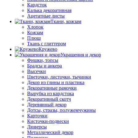
Кардсток
Калька декоративная
Ацетатные листы
Ткани, кожзам
Хлопок
Кожзам
Плюш
Ткань с глиттером
Кружево
Украшения и декор
Фишки, топсы
Брадсы и анкера
Высечки
Цветочки, листочки, тычинки
Декор из глины и пластика
Декоративные рамочки
Вырубка из кардстока
Декоративный скотч
Деревянный декор
Дотсы, стразы, полужемчужины
Карточки
Кисточки-подвески
Люверсы
Металлический декор
Подвески