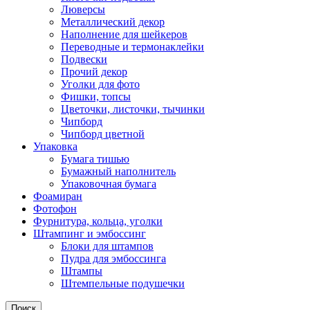
Люверсы
Металлический декор
Наполнение для шейкеров
Переводные и термонаклейки
Подвески
Прочий декор
Уголки для фото
Фишки, топсы
Цветочки, листочки, тычинки
Чипборд
Чипборд цветной
Упаковка
Бумага тишью
Бумажный наполнитель
Упаковочная бумага
Фоамиран
Фотофон
Фурнитура, кольца, уголки
Штампинг и эмбоссинг
Блоки для штампов
Пудра для эмбоссинга
Штампы
Штемпельные подушечки
Поиск