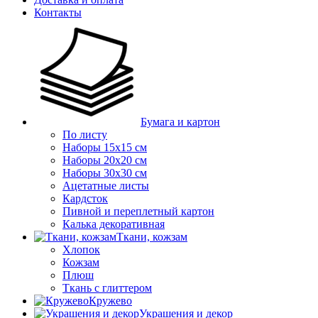
Контакты
Бумага и картон
По листу
Наборы 15х15 см
Наборы 20х20 см
Наборы 30х30 см
Ацетатные листы
Кардсток
Пивной и переплетный картон
Калька декоративная
Ткани, кожзам
Хлопок
Кожзам
Плюш
Ткань с глиттером
Кружево
Украшения и декор