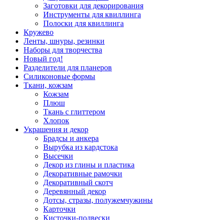
Заготовки для декорирования
Инструменты для квиллинга
Полоски для квиллинга
Кружево
Ленты, шнуры, резинки
Наборы для творчества
Новый год!
Разделители для планеров
Силиконовые формы
Ткани, кожзам
Кожзам
Плюш
Ткань с глиттером
Хлопок
Украшения и декор
Брадсы и анкера
Вырубка из кардстока
Высечки
Декор из глины и пластика
Декоративные рамочки
Декоративный скотч
Деревянный декор
Дотсы, стразы, полужемчужины
Карточки
Кисточки-подвески